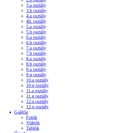
3.a osztály
3.b osztály
4.a osztály
4b. osztály
5.a osztály
5.b osztály
6.a osztály
6.b osztály
7.a osztály
7.b osztály
8.a osztály
8.b osztály
9.a osztály
9.g osztály
10.a osztály
10.g osztály
11.a osztály
11.g osztály
12.a osztály
12.g osztály
Galéria
Fotók
Videók
Tablók