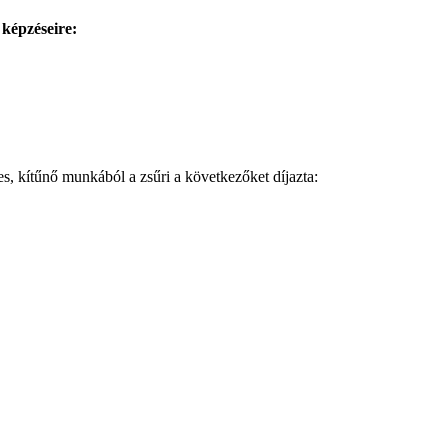
 képzéseire:
es, kítűnő munkából a zsűri a következőket díjazta: