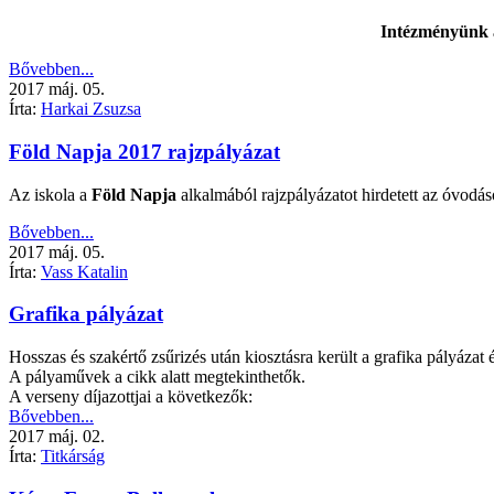
Intézményünk a 
Bővebben...
2017
máj.
05.
Írta:
Harkai Zsuzsa
Föld Napja 2017 rajzpályázat
Az iskola a
Föld Napja
alkalmából rajzpályázatot hirdetett az óvodás
Bővebben...
2017
máj.
05.
Írta:
Vass Katalin
Grafika pályázat
Hosszas és szakértő zsűrizés után kiosztásra került a grafika pályázat é
A pályaművek a cikk alatt megtekinthetők.
A verseny díjazottjai a következők:
Bővebben...
2017
máj.
02.
Írta:
Titkárság