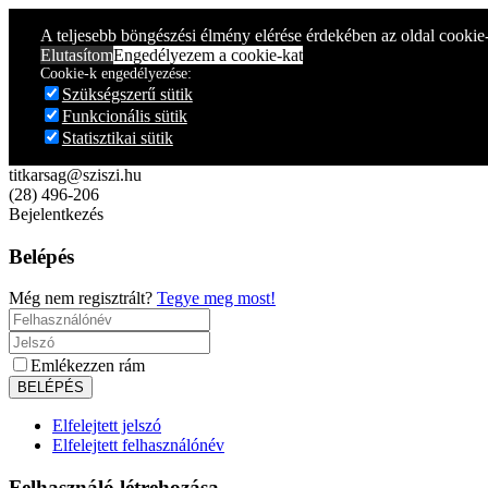
Year
Month
Year
Month
A teljesebb böngészési élmény elérése érdekében az oldal cookie
Elutasítom
Engedélyezem a cookie-kat
Cookie-k engedélyezése:
Szükségszerű sütik
Funkcionális sütik
Statisztikai sütik
titkarsag@sziszi.hu
(28) 496-206
Bejelentkezés
Belépés
Még nem regisztrált?
Tegye meg most!
Emlékezzen rám
Elfelejtett jelszó
Elfelejtett felhasználónév
Felhasználó létrehozása