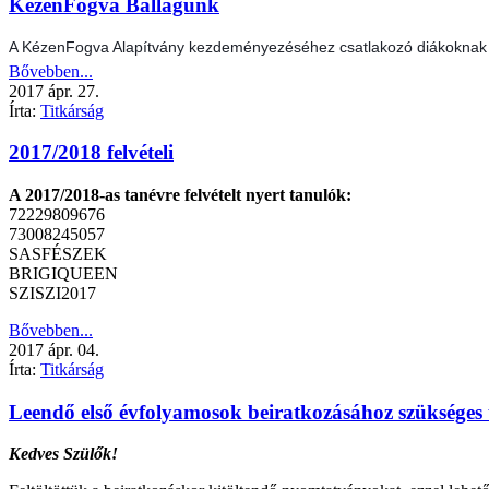
KézenFogva Ballagunk
A KézenFogva Alapítvány kezdeményezéséhez csatlakozó diákoknak a f
Bővebben...
2017
ápr.
27.
Írta:
Titkárság
2017/2018 felvételi
A 2017/2018-as tanévre felvételt nyert tanulók:
72229809676
73008245057
SASFÉSZEK
BRIGIQUEEN
SZISZI2017
Bővebben...
2017
ápr.
04.
Írta:
Titkárság
Leendő első évfolyamosok beiratkozásához szükséges
Kedves Szülők!