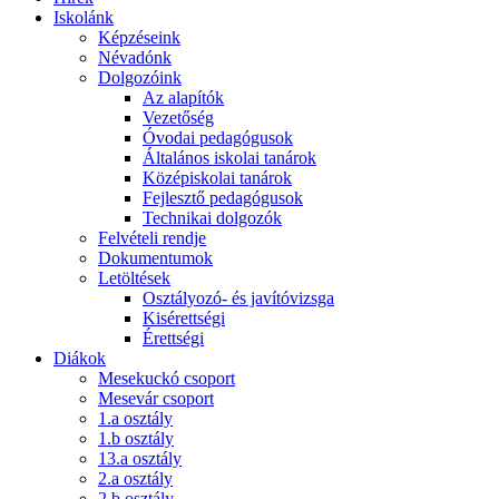
Iskolánk
Képzéseink
Névadónk
Dolgozóink
Az alapítók
Vezetőség
Óvodai pedagógusok
Általános iskolai tanárok
Középiskolai tanárok
Fejlesztő pedagógusok
Technikai dolgozók
Felvételi rendje
Dokumentumok
Letöltések
Osztályozó- és javítóvizsga
Kisérettségi
Érettségi
Diákok
Mesekuckó csoport
Mesevár csoport
1.a osztály
1.b osztály
13.a osztály
2.a osztály
2.b osztály