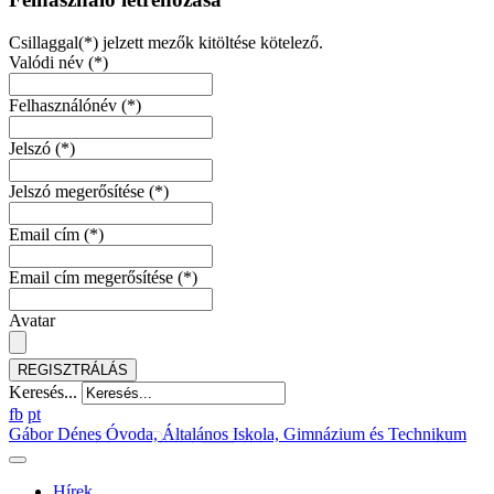
Csillaggal(*) jelzett mezők kitöltése kötelező.
Valódi név
(*)
Felhasználónév
(*)
Jelszó
(*)
Jelszó megerősítése
(*)
Email cím
(*)
Email cím megerősítése
(*)
Avatar
REGISZTRÁLÁS
Keresés...
fb
pt
Gábor Dénes Óvoda, Általános Iskola, Gimnázium és Technikum
Hírek