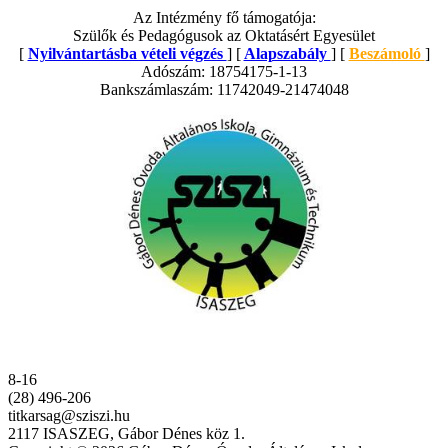
Az Intézmény fő támogatója:
Szülők és Pedagógusok az Oktatásért Egyesület
[
Nyilvántartásba vételi végzés
] [
Alapszabály
] [
Beszámoló
]
Adószám: 18754175-1-13
Bankszámlaszám: 11742049-21474048
8-16
(28) 496-206
titkarsag@sziszi.hu
2117 ISASZEG, Gábor Dénes köz 1.