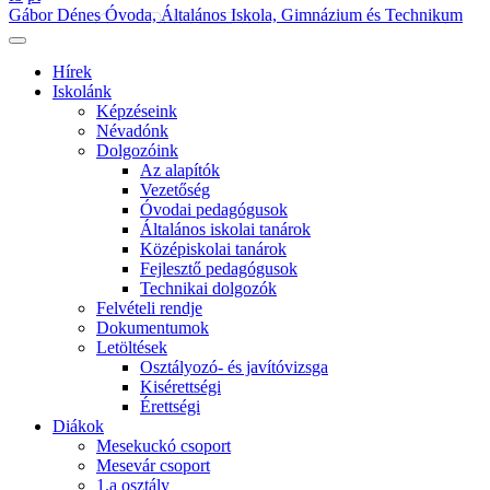
Gábor Dénes Óvoda, Általános Iskola, Gimnázium és Technikum
Hírek
Iskolánk
Képzéseink
Névadónk
Dolgozóink
Az alapítók
Vezetőség
Óvodai pedagógusok
Általános iskolai tanárok
Középiskolai tanárok
Fejlesztő pedagógusok
Technikai dolgozók
Felvételi rendje
Dokumentumok
Letöltések
Osztályozó- és javítóvizsga
Kisérettségi
Érettségi
Diákok
Mesekuckó csoport
Mesevár csoport
1.a osztály