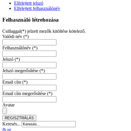
Elfelejtett jelszó
Elfelejtett felhasználónév
Felhasználó létrehozása
Csillaggal(*) jelzett mezők kitöltése kötelező.
Valódi név
(*)
Felhasználónév
(*)
Jelszó
(*)
Jelszó megerősítése
(*)
Email cím
(*)
Email cím megerősítése
(*)
Avatar
REGISZTRÁLÁS
Keresés...
fb
pt