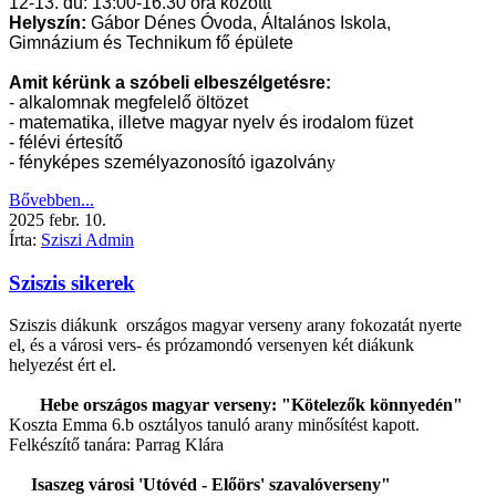
12-13. du: 13:00-16.30 óra közöttt
Helyszín:
Gábor Dénes Óvoda, Általános Iskola,
Gimnázium és Technikum fő épülete
Amit kérünk a szóbeli elbeszélgetésre:
- alkalomnak megfelelő öltözet
- matematika, illetve magyar nyelv és irodalom füzet
- félévi értesítő
- fényképes személyazonosító igazolván
y
Bővebben...
2025
febr.
10.
Írta:
Sziszi Admin
Sziszis sikerek
Sziszis diákunk országos magyar verseny arany fokozatát nyerte
el, és a városi vers- és prózamondó versenyen két diákunk
helyezést ért el.
Hebe országos magyar verseny: "Kötelezők könnyedén"
Koszta Emma 6.b osztályos tanuló arany minősítést kapott.
Felkészítő tanára: Parrag Klára
Isaszeg városi 'Utóvéd - Előörs' szavalóverseny"