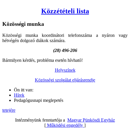
Közzétételi lista
Közösségi
munka
Közösségi munka koordinátori telefonszáma a nyáron vagy
hétvégén dolgozó diákok számára.
(28) 496-206
Bármilyen kérdés, probléma esetén hívható!
Helyszínek
Közösségi szolgálat eljárásrendje
Ön itt van:
Hírek
Pedagógusnapi meglepetés
tetejére
Intézményünk fenntartója a
Magyar Pünkösdi Egyház
[
Működési engedély
]