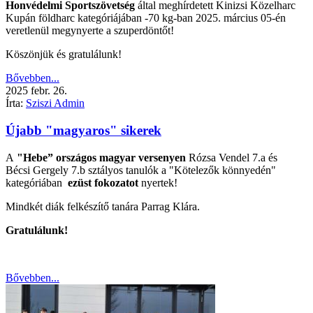
Honvédelmi Sportszövetség
által meghírdetett Kinizsi Közelharc
Kupán földharc kategóriájában -70 kg-ban 2025. március 05-én
veretlenül megynyerte a szuperdöntőt!
Köszönjük és gratulálunk!
Bővebben...
2025
febr.
26.
Írta:
Sziszi Admin
Újabb "magyaros" sikerek
A
"Hebe” országos magyar versenyen
Rózsa Vendel 7.a és
Bécsi Gergely 7.b sztályos tanulók a "Kötelezők könnyedén"
kategóriában
ezüst fokozatot
nyertek!
Mindkét diák felkészítő tanára Parrag Klára.
Gratulálunk!
Bővebben...