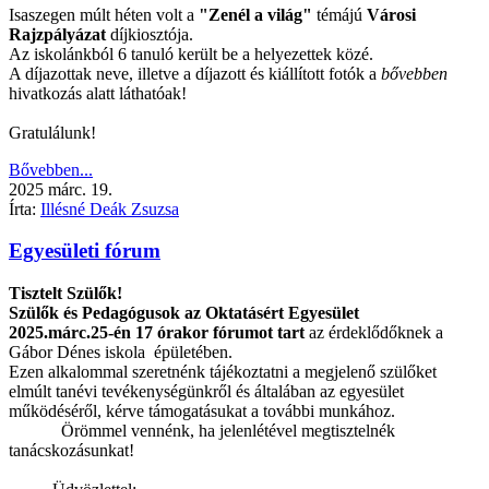
Isaszegen múlt héten volt a
"Zenél a világ"
témájú
Városi
Rajzpályázat
díjkiosztója.
Az iskolánkból 6 tanuló került be a helyezettek közé.
A díjazottak neve, illetve a díjazott és kiállított fotók a
bővebben
hivatkozás alatt láthatóak!
Gratulálunk!
Bővebben...
2025
márc.
19.
Írta:
Illésné Deák Zsuzsa
Egyesületi fórum
Tisztelt Szülők!
Szülők és Pedagógusok az Oktatásért Egyesület
2025.márc.25-én 17 órakor fórumot tart
az érdeklődőknek a
Gábor Dénes iskola épületében.
Ezen alkalommal szeretnénk tájékoztatni a megjelenő szülőket
elmúlt tanévi tevékenységünkről és általában az egyesület
működéséről, kérve támogatásukat a további munkához.
Örömmel vennénk, ha jelenlétével megtisztelnék
tanácskozásunkat!