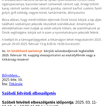
cigánypecsenye, baconbe takart csirkemell, rántott sajt, őrségi töltött
karaj, rántott sertés szelet, rántott gomba, rántott karfiol, cukkini, fasírt
golyó, grill zöldség, vegyes köret, tartármártás, áfonyaszósz
Bízva abban, hogy minél többen eljönnek Önök közül, kérjük a lap alján
található szelvényen jelezzék részvételi szándékukat. Amennyiben
előreláthatóan nem tudják az estét velünk tölteni, de számíthatunk az
Önök segítségére, kérjük ezt is ezen a nyomtatványon jelezzék felénk.
A belépő és a támogatójegyeket a titkárságon lehet megvásárolni 2025.
január 29-től 2025. február 13-ig 8.00 és 16:00 óra között.
Az
itt letölthető szelvényt
kérjük szíveskedjenek legkésőbb
2025. február 10. napjáig visszajuttatni az osztályfőnök vagy a
titkárság részére!
Bővebben...
2025
febr.
10.
Írta:
Titkárság
Szóbeli felvételi elbeszélgetés
Szóbeli felvételi elbeszélgetés időpontja
: 2025. 03. 11-