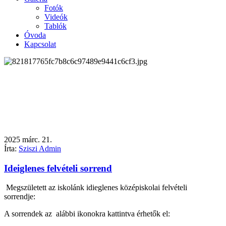
Fotók
Videók
Tablók
Óvoda
Kapcsolat
2025
márc.
21.
Írta:
Sziszi Admin
Ideiglenes felvételi sorrend
Megszületett az iskolánk idieglenes középiskolai felvételi
sorrendje:
A sorrendek az alábbi ikonokra kattintva érhetők el: