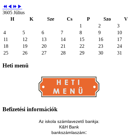
3605 Július
H
K
Sze
Cs
P
Szo
V
1
2
3
4
5
6
7
8
9
10
11
12
13
14
15
16
17
18
19
20
21
22
23
24
25
26
27
28
29
30
31
Heti
menü
Befizetési
információk
Az iskola számlavezető bankja:
K&H Bank
:
bankszámlaszám