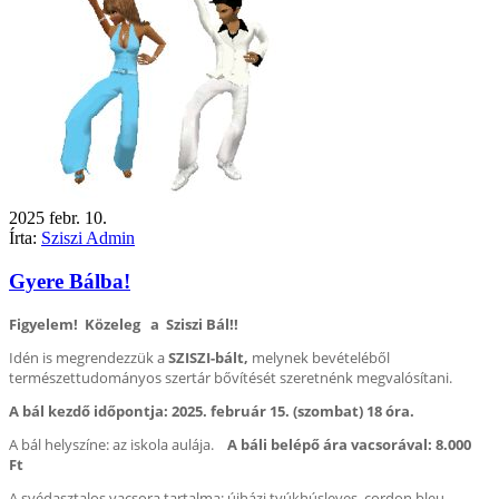
2025
febr.
10.
Írta:
Sziszi Admin
Gyere Bálba!
Figyelem! Közeleg a Sziszi Bál!!
Idén is megrendezzük a
SZISZI-bált,
melynek bevételéből
természettudományos szertár bővítését szeretnénk megvalósítani.
A bál kezdő időpontja: 2025. február 15. (szombat) 18 óra.
A bál helyszíne: az iskola aulája.
A báli belépő ára vacsorával: 8.000
Ft
A svédasztalos vacsora tartalma: újházi tyúkhúsleves, cordon bleu,