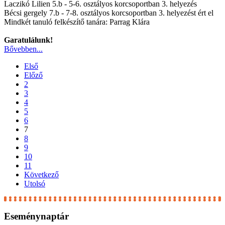
Laczikó Lilien 5.b - 5-6. osztályos korcsoportban 3. helyezés
Bécsi gergely 7.b - 7-8. osztályos korcsoportban 3. helyezést ért el
Mindkét tanuló felkészítő tanára: Parrag Klára
Garatulálunk!
Bővebben...
Első
Előző
2
3
4
5
6
7
8
9
10
11
Következő
Utolsó
Eseménynaptár