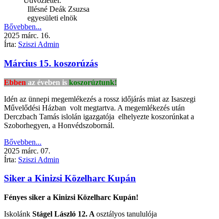
Üdvözlettel:
Illésné Deák Zsuzsa
egyesületi elnök
Bővebben...
2025
márc.
16.
Írta:
Sziszi Admin
Március 15. koszorúzás
Ebben
az éveben is
koszorúztunk!
Idén az ünnepi megemlékezés a rossz időjárás miat az Isaszegi
Művelődési Házban volt megtartva. A megemlékezés után
Derczbach Tamás islolán igazgatója elhelyezte koszorúnkat a
Szoborhegyen, a Honvédszobornál.
Bővebben...
2025
márc.
07.
Írta:
Sziszi Admin
Siker a Kinizsi Közelharc Kupán
Fényes siker a Kinizsi Közelharc Kupán!
Iskolánk
Stágel László
12. A
osztályos tanululója