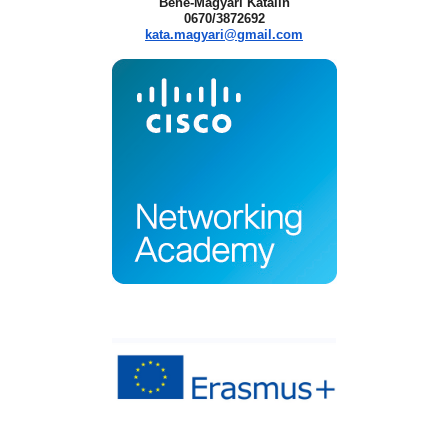
Bene-Magyari Katalin
0670/3872692
kata.magyari@gmail.com