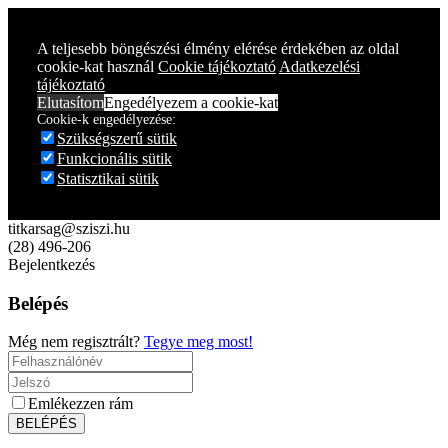
Year
Month
Year
Month
A teljesebb böngészési élmény elérése érdekében az oldal
cookie-kat használ
Cookie tájékoztató
Adatkezelési
tájékoztató
Elutasítom
Engedélyezem a cookie-kat
Cookie-k engedélyezése:
Szükségszerű sütik
Funkcionális sütik
Statisztikai sütik
titkarsag@sziszi.hu
(28) 496-206
Bejelentkezés
Belépés
Még nem regisztrált?
Tegye meg most!
Emlékezzen rám