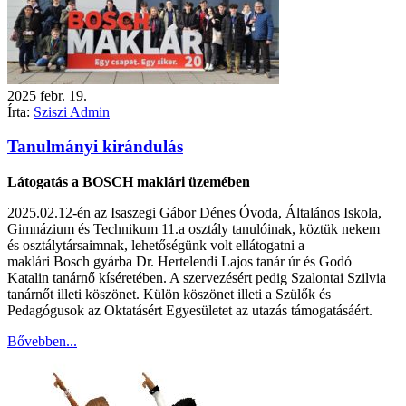
2025
febr.
19.
Írta:
Sziszi Admin
Tanulmányi kirándulás
Látogatás a BOSCH maklári üzemében
2025.02.12-én az Isaszegi Gábor Dénes Óvoda, Általános Iskola,
Gimnázium és Technikum 11.a osztály tanulóinak, köztük nekem
és osztálytársaimnak, lehetőségünk volt ellátogatni a
maklári Bosch gyárba Dr. Hertelendi Lajos tanár úr és Godó
Katalin tanárnő kíséretében. A szervezésért pedig Szalontai Szilvia
tanárnőt illeti köszönet. Külön köszönet illeti a Szülők és
Pedagógusok az Oktatásért Egyesületet az utazás támogatásáért.
Bővebben...