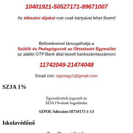
10401921-50527171-89671007
Az
étkezési díjakat
már csak kártyával lehet fizetni!
Befizetéseivel támogathatja a
Szülők és Pedagógusok az Oktatásért Egyesület
:
az alábbi
OTP Bank
által kezelt bankszámlaszámon
11742049-21474048
Email cím:
szpoegy1@gmail.com
SZJA
1%
Egyesületünk jogosult az
SZJA 1%-ának fogadására.
SZPOE Adószám:18754175-1-13
Iskolavédőnő