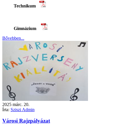
Technikum
Gimnázium
Bővebben...
2025
márc.
20.
Írta:
Sziszi Admin
Városi Rajzpályázat