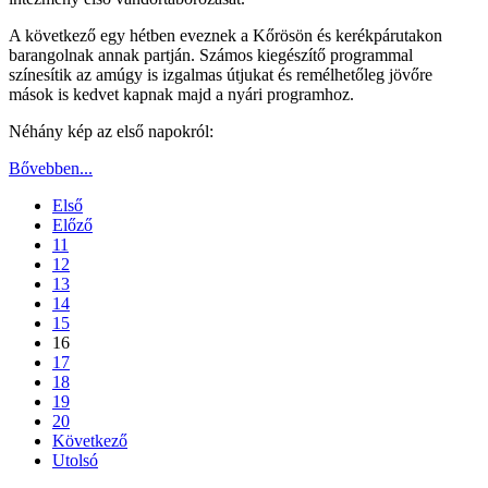
A következő egy hétben eveznek a Kőrösön és kerékpárutakon
barangolnak annak partján. Számos kiegészítő programmal
színesítik az amúgy is izgalmas útjukat és remélhetőleg jövőre
mások is kedvet kapnak majd a nyári programhoz.
Néhány kép az első napokról:
Bővebben...
Első
Előző
11
12
13
14
15
16
17
18
19
20
Következő
Utolsó