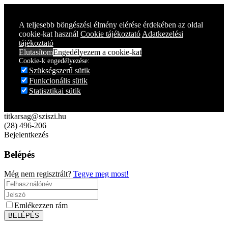
Year
Month
Year
Month
A teljesebb böngészési élmény elérése érdekében az oldal
cookie-kat használ
Cookie tájékoztató
Adatkezelési
tájékoztató
Elutasítom
Engedélyezem a cookie-kat
Cookie-k engedélyezése:
Szükségszerű sütik
Funkcionális sütik
Statisztikai sütik
titkarsag@sziszi.hu
(28) 496-206
Bejelentkezés
Belépés
Még nem regisztrált?
Tegye meg most!
Emlékezzen rám