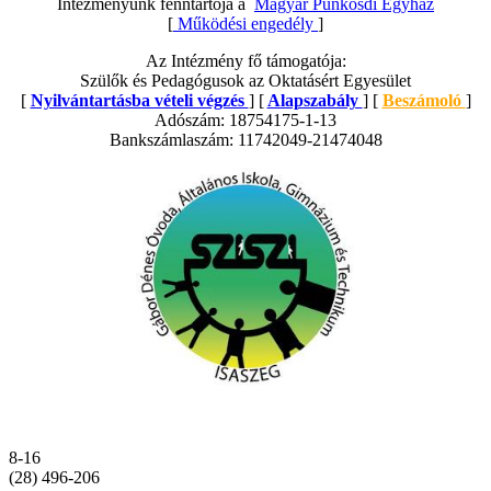
Intézményünk fenntartója a
Magyar Pünkösdi Egyház
[
Működési engedély
]
Az Intézmény fő támogatója:
Szülők és Pedagógusok az Oktatásért Egyesület
[
Nyilvántartásba vételi végzés
] [
Alapszabály
] [
Beszámoló
]
Adószám: 18754175-1-13
Bankszámlaszám: 11742049-21474048
8-16
(28) 496-206