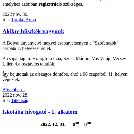
amelyhez azonban
regisztráció
szükséges.
2022
nov.
30.
Írta:
Tomkó Anna
Akikre büszkék vagyunk
A Bolyai anyanyelvi megyei csapatversenyen a "Szófaragók"
csapata 2. helyezést ért el.
A csapat tagjai: Horogh Letizia, Szücs Márton, Vas Virág, Vecsey
Lilien 4.a osztáylos tanulók.
Így bejutottak az országos döntőbe, ahol a 90 csapatból 41, helyen
végeztek.
Bővebben...
2022
nov.
28.
Írta:
Titkárság
Iskolába hívogató - 1. alkalom
00
00
2022. 12. 03. - 9
- 11