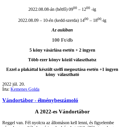
00
00
2022.08.08-án (hétfő) 09
– 12
-ig
00
00
2022.08.09 – 10-én (kedd-szerda) 14
– 18
-ig
Az aulában
100 Ft/db
5 köny vásárlása esetén + 2 ingyen
Több ezer könyv közül választhatsz
Ezzel a plakáttal készült szelfi megosztása esetén +1 ingyen
köny választható
2022
júl.
20.
Írta:
Kemenes Golda
Vándortábor - élménybeszámoló
A 2022-es Vándortábor
Reggel van. Fél nyolcra az állomáson kell lenni, és figyelembe