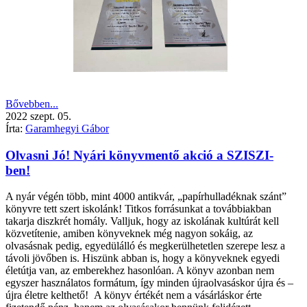
Bővebben...
2022
szept.
05.
Írta:
Garamhegyi Gábor
Olvasni Jó! Nyári könyvmentő akció a SZISZI-
ben!
A nyár végén több, mint 4000 antikvár, „papírhulladéknak szánt”
könyvre tett szert iskolánk! Titkos forrásunkat a továbbiakban
takarja diszkrét homály. Valljuk, hogy az iskolának kultúrát kell
közvetítenie, amiben könyveknek még nagyon sokáig, az
olvasásnak pedig, egyedülálló és megkerülhetetlen szerepe lesz a
távoli jövőben is. Hiszünk abban is, hogy a könyveknek egyedi
életútja van, az emberekhez hasonlóan. A könyv azonban nem
egyszer használatos formátum, így minden újraolvasáskor újra és –
újra életre kelthető! A könyv értékét nem a vásárláskor érte