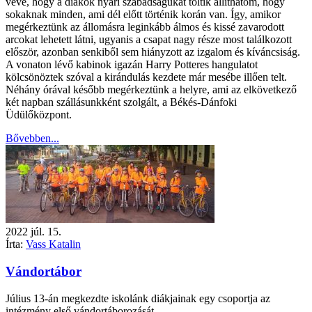
véve, hogy a diákok nyári szabadságukat töltik állíthatom, hogy
sokaknak minden, ami dél előtt történik korán van. Így, amikor
megérkeztünk az állomásra leginkább álmos és kissé zavarodott
arcokat lehetett látni, ugyanis a csapat nagy része most találkozott
először, azonban senkiből sem hiányzott az izgalom és kíváncsiság.
A vonaton lévő kabinok igazán Harry Potteres hangulatot
kölcsönöztek szóval a kirándulás kezdete már mesébe illően telt.
Néhány órával később megérkeztünk a helyre, ami az elkövetkező
két napban szállásunkként szolgált, a Békés-Dánfoki
Üdülőközpont.
Bővebben...
2022
júl.
15.
Írta:
Vass Katalin
Vándortábor
Július 13-án megkezdte iskolánk diákjainak egy csoportja az
intézmény első vándortáborozását.