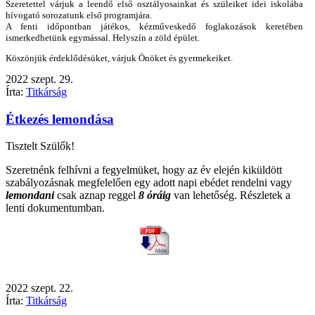
Szeretettel várjuk a leendő első osztályosainkat és szüleiket idei iskolába
hívogató sorozatunk első programjára.
A fenti időpontban játékos, kézműveskedő foglakozások keretében
ismerkedhetünk egymással. Helyszín a zöld épület.
Köszönjük érdeklődésüket, várjuk Önöket és gyermekeiket.
2022
szept.
29.
Írta:
Titkárság
Étkezés lemondása
Tisztelt Szülők!
Szeretnénk felhívni a fegyelmüket, hogy az év elején kiküldött
szabályozásnak megfelelően egy adott napi ebédet rendelni vagy
lemondani
csak aznap reggel
8 óráig
van lehetőség. Részletek a
lenti dokumentumban.
2022
szept.
22.
Írta:
Titkárság