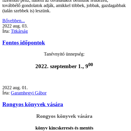
fizetendő pénz, hanem az olvasásakor bennünk felidézett,
továbbélő gondolatok adják, amikkel többek, jobbak, gazdagabbak
(talán szebbek is) leszünk.
Bővebben...
2022
aug.
03.
Írta:
Titkárság
Fontos időpontok
Tanévnyitó ünnepség:
00
2022. szeptember 1., 9
2022
aug.
01.
Írta:
Garamhegyi Gábor
Rongyos könyvek vására
Rongyos könyvek vására
könyv kincskeresés és mentés