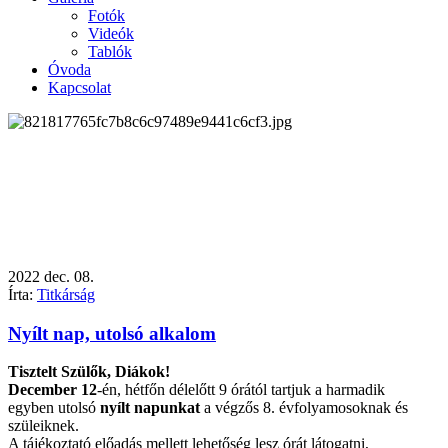
Fotók
Videók
Tablók
Óvoda
Kapcsolat
2022
dec.
08.
Írta:
Titkárság
Nyílt nap, utolsó alkalom
Tisztelt Szülők, Diákok!
December 12
-én, hétfőn délelőtt 9 órától tartjuk a harmadik
egyben utolsó
nyílt napunkat
a végzős 8. évfolyamosoknak és
szüleiknek.
A tájékoztató előadás mellett lehetőség lesz órát látogatni,