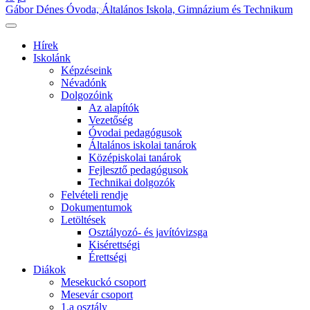
Gábor Dénes Óvoda, Általános Iskola, Gimnázium és Technikum
Hírek
Iskolánk
Képzéseink
Névadónk
Dolgozóink
Az alapítók
Vezetőség
Óvodai pedagógusok
Általános iskolai tanárok
Középiskolai tanárok
Fejlesztő pedagógusok
Technikai dolgozók
Felvételi rendje
Dokumentumok
Letöltések
Osztályozó- és javítóvizsga
Kisérettségi
Érettségi
Diákok
Mesekuckó csoport
Mesevár csoport
1.a osztály