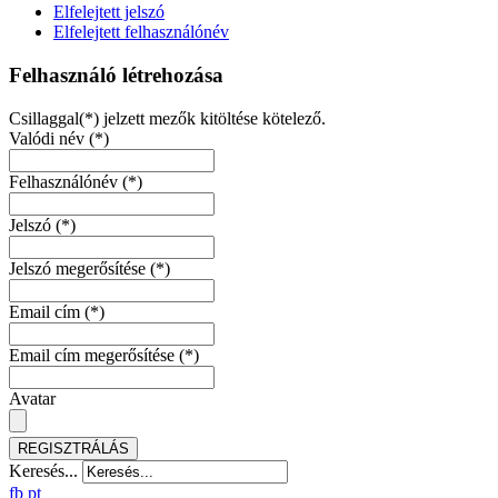
Elfelejtett jelszó
Elfelejtett felhasználónév
Felhasználó létrehozása
Csillaggal(*) jelzett mezők kitöltése kötelező.
Valódi név
(*)
Felhasználónév
(*)
Jelszó
(*)
Jelszó megerősítése
(*)
Email cím
(*)
Email cím megerősítése
(*)
Avatar
REGISZTRÁLÁS
Keresés...
fb
pt