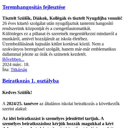
Teremhangosítás fejlesztése
Tisztelt Szülők, Diákok, Kollégák és tisztelt Nyugdíjba vonuló!
26 éves kitartó szolgálat után nyugdíjaztuk tantermi hangosító
rendszerünk központját és a csengetőautomatikát.
Különleges ez a pillanat és szeretnék megemlékezni mindarról a
munkáról, amivel hozzájárult az iskola életéhez.
Üzembeállásának hajnalán kitűnt kortársai közül. Nem a
szokványos berregéssel szolgált, hanem már-már emblematikus
dallammal jelezte az órák és szünetek kezdetét.
Bővebben...
2024
márc.
18.
Írta:
Titkárság
Beiratkozás 1. osztályba
Kedves Szülők!
A
2024/25.
tanévre
az általános iskolai beiratkozás a következők
szerint alakul:
Az idei beiratkozást is személyes jelenléttel tartjuk. A
személyes beiratkozáshoz kérjük hozzák magukkal a kért