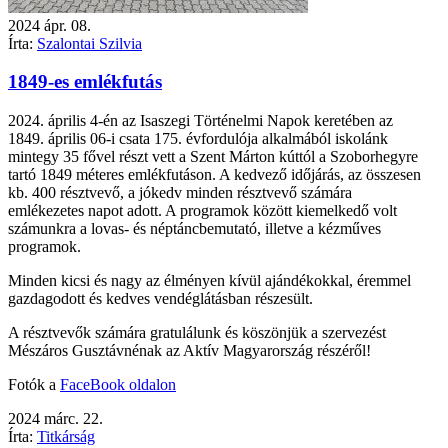
2024
ápr.
08.
Írta:
Szalontai Szilvia
1849-es emlékfutás
2024. április 4-én az Isaszegi Történelmi Napok keretében az
1849. április 06-i csata 175. évfordulója alkalmából iskolánk
mintegy 35 fővel részt vett a Szent Márton kúttól a Szoborhegyre
tartó 1849 méteres emlékfutáson. A kedvező időjárás, az összesen
kb. 400 résztvevő, a jókedv minden résztvevő számára
emlékezetes napot adott. A programok között kiemelkedő volt
számunkra a lovas- és néptáncbemutató, illetve a kézműves
programok.
Minden kicsi és nagy az élményen kívül ajándékokkal, éremmel
gazdagodott és kedves vendéglátásban részesült.
A résztvevők számára gratulálunk és köszönjük a szervezést
Mészáros Gusztávnénak az Aktív Magyarország részéről!
Fotók a
FaceBook oldalon
2024
márc.
22.
Írta:
Titkárság