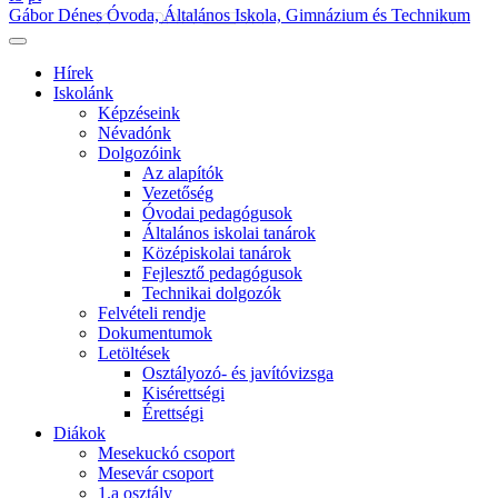
Gábor Dénes Óvoda, Általános Iskola, Gimnázium és Technikum
Hírek
Iskolánk
Képzéseink
Névadónk
Dolgozóink
Az alapítók
Vezetőség
Óvodai pedagógusok
Általános iskolai tanárok
Középiskolai tanárok
Fejlesztő pedagógusok
Technikai dolgozók
Felvételi rendje
Dokumentumok
Letöltések
Osztályozó- és javítóvizsga
Kisérettségi
Érettségi
Diákok
Mesekuckó csoport
Mesevár csoport
1.a osztály