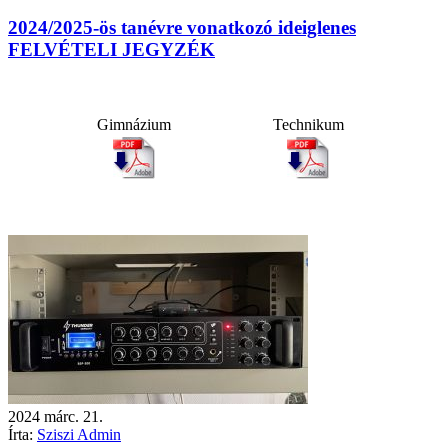
2024/2025-ös tanévre vonatkozó ideiglenes
FELVÉTELI JEGYZÉK
Gimnázium
Technikum
2024
márc.
21.
Írta:
Sziszi Admin