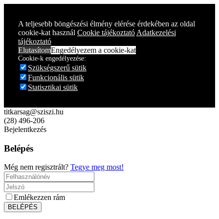
Year
Month
Year
Month
A teljesebb böngészési élmény elérése érdekében az oldal
cookie-kat használ
Cookie tájékoztató
Adatkezelési
tájékoztató
Elutasítom
Engedélyezem a cookie-kat
Cookie-k engedélyezése:
Szükségszerű sütik
Funkcionális sütik
Statisztikai sütik
titkarsag@sziszi.hu
(28) 496-206
Bejelentkezés
Belépés
Még nem regisztrált?
Tegye meg most!
Emlékezzen rám