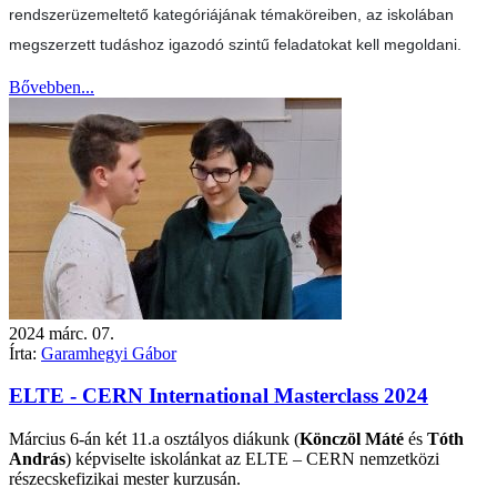
rendszerüzemeltető kategóriájának témaköreiben, az iskolában
megszerzett tudáshoz igazodó szintű feladatokat kell megoldani.
Bővebben...
2024
márc.
07.
Írta:
Garamhegyi Gábor
ELTE - CERN International Masterclass 2024
Március 6-án két 11.a osztályos diákunk (
Könczöl Máté
és
Tóth
András
) képviselte iskolánkat az ELTE – CERN nemzetközi
részecskefizikai mester kurzusán.