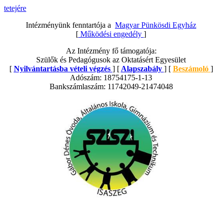
tetejére
Intézményünk fenntartója a
Magyar Pünkösdi Egyház
[
Működési engedély
]
Az Intézmény fő támogatója:
Szülők és Pedagógusok az Oktatásért Egyesület
[
Nyilvántartásba vételi végzés
] [
Alapszabály
] [
Beszámoló
]
Adószám: 18754175-1-13
Bankszámlaszám: 11742049-21474048