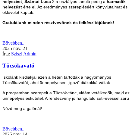
helyezést
,
Szántai Luca
2.a osztályos tanuló pedig a
harmadik
helyezést
érte el. Az eredményes szerepléséért könyvjutalmat és
oklevelet kaptak.
Gratulálunk minden résztvevőnek és felkészítőjüknek!
Bővebben...
2025
nov.
21.
Írta:
Sziszi Admin
Tücsökavató
Iskolánk kisdiákjai ezen a héten tartották a hagyományos
Tücsökavatót, ahol ünnepélyesen „igazi” diákokká váltak.
A programban szerepelt a Tücsök-tánc, vidám vetélkedők, majd az
ünnepélyes eskütétel. A rendezvény jó hangulatú süti-evéssel záru
Nézd meg a galériát!
Bővebben...
2025
nov.
14.