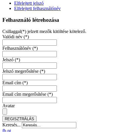
Elfelejtett jelszó
Elfelejtett felhasználónév
Felhasználó létrehozása
Csillaggal(*) jelzett mezők kitöltése kötelező.
Valódi név
(*)
Felhasználónév
(*)
Jelszó
(*)
Jelszó megerősítése
(*)
Email cím
(*)
Email cím megerősítése
(*)
Avatar
REGISZTRÁLÁS
Keresés...
fb
pt