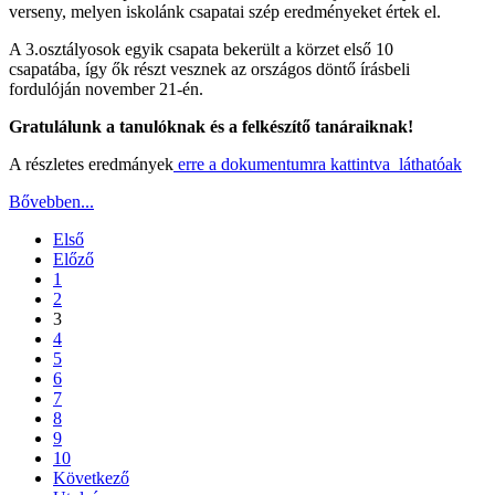
verseny, melyen iskolánk csapatai szép eredményeket értek el.
A 3.osztályosok egyik csapata bekerült a körzet első 10
csapatába, így ők részt vesznek az országos döntő írásbeli
fordulóján november 21-én.
Gratulálunk a tanulóknak és a felkészítő tanáraiknak!
A részletes eredmányek
erre a dokumentumra kattintva láthatóak
Bővebben...
Első
Előző
1
2
3
4
5
6
7
8
9
10
Következő