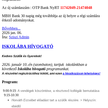
Az új számlaszám :
OTP Bank NyRT
11742049-21474048
MBH Bank 30 napig még továbbítja az új helyre a régi számlára
érkező adományokat.
Bővebben...
2026
jan.
06.
Írta:
Sziszi Admin
ISKOLÁBA HÍVOGATÓ
Kedves Szülők és Gyerekek!
2026. január 10.-én (szombaton), tartjuk iskolánkban a
következő
Iskolába hívogató
programunkat.
A részvétel regisztrációhoz kötött, ami ezen
a hivatkozáson lehetséges!
Program:
9:00-9:15
: A vendégek köszöntése, a résztvevő kollégák bemutatása
9:15-10:30
:
Horváth Erzsébet
előadást tart a szülők részére. > Helyszín:
ebédlő