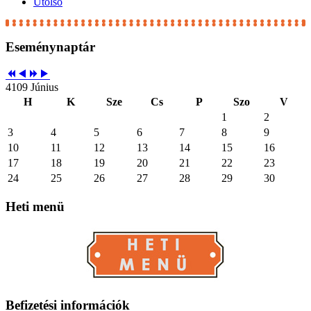
Utolsó
Eseménynaptár
4109 Június
H
K
Sze
Cs
P
Szo
V
1
2
3
4
5
6
7
8
9
10
11
12
13
14
15
16
17
18
19
20
21
22
23
24
25
26
27
28
29
30
Heti
menü
Befizetési
információk