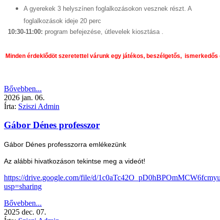
A gyerekek 3 helyszínen foglalkozásokon vesznek részt. A
foglalkozások ideje 20 perc
10:30-11:00:
program befejezése, útlevelek kiosztása .
 Minden érdeklődöt szeretettel várunk egy játékos, beszélgetős,  ismerkedős d
Bővebben...
2026
jan.
06.
Írta:
Sziszi Admin
Gábor Dénes professzor
Gábor Dénes professzorra emlékezünk
Az alábbi hivatkozáson tekintse meg a videót!
https://drive.google.com/file/d/1c0aTc42O_pD0hBPOmMCW6fcmy
usp=sharing
Bővebben...
2025
dec.
07.