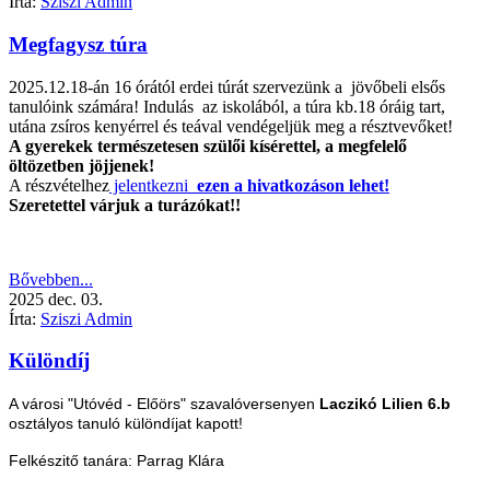
Írta:
Sziszi Admin
Megfagysz túra
2025.12.18-án 16 órától erdei túrát szervezünk a jövőbeli elsős
tanulóink számára! Indulás az iskolából, a túra kb.18 óráig tart,
utána zsíros kenyérrel és teával vendégeljük meg a résztvevőket!
A gyerekek természetesen szülői kísérettel, a megfelelő
öltözetben jöjjenek!
A részvételhez
jelentkezni
ezen a hivatkozáson lehet!
Szeretettel várjuk a turázókat!!
Bővebben...
2025
dec.
03.
Írta:
Sziszi Admin
Különdíj
A városi "Utóvéd - Előörs" szavalóversenyen
Laczikó Lilien 6.b
osztályos tanuló különdíjat kapott!
Felkészitő tanára: P
arrag Klára