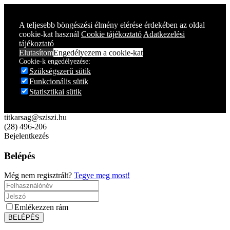
Year
Month
Year
Month
A teljesebb böngészési élmény elérése érdekében az oldal
cookie-kat használ
Cookie tájékoztató
Adatkezelési
tájékoztató
Elutasítom
Engedélyezem a cookie-kat
Cookie-k engedélyezése:
Szükségszerű sütik
Funkcionális sütik
Statisztikai sütik
titkarsag@sziszi.hu
(28) 496-206
Bejelentkezés
Belépés
Még nem regisztrált?
Tegye meg most!
Emlékezzen rám