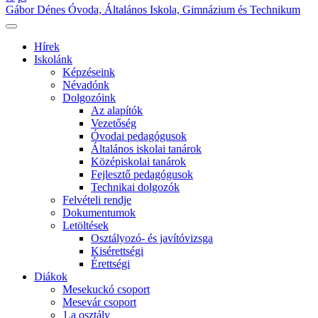
Gábor Dénes Óvoda, Általános Iskola, Gimnázium és Technikum
Hírek
Iskolánk
Képzéseink
Névadónk
Dolgozóink
Az alapítók
Vezetőség
Óvodai pedagógusok
Általános iskolai tanárok
Középiskolai tanárok
Fejlesztő pedagógusok
Technikai dolgozók
Felvételi rendje
Dokumentumok
Letöltések
Osztályozó- és javítóvizsga
Kisérettségi
Érettségi
Diákok
Mesekuckó csoport
Mesevár csoport
1.a osztály