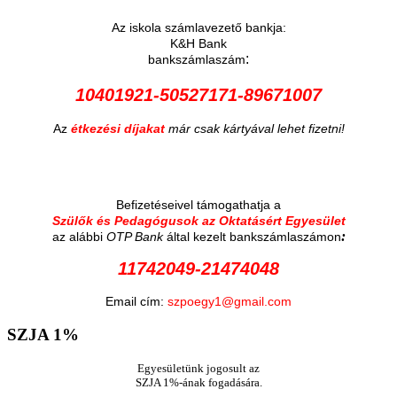
Az iskola számlavezető bankja:
K&H Bank
:
bankszámlaszám
10401921-50527171-89671007
Az
étkezési díjakat
már csak kártyával lehet fizetni!
Befizetéseivel támogathatja a
Szülők és Pedagógusok az Oktatásért Egyesület
:
az alábbi
OTP Bank
által kezelt bankszámlaszámon
11742049-21474048
Email cím:
szpoegy1@gmail.com
SZJA
1%
Egyesületünk jogosult az
SZJA 1%-ának fogadására.