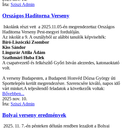
Írta:
Sziszi Admin
Országos Haditorna Verseny
Iskolánk részt vett a 2025.11.05-én megrendezettaz Országos
Haditorna Verseny Pest-megyei fordulóján.
Az iskolát a 9. A osztályból az alábbi tanulók képviselték:
Bíró-Liszóczki Zsombor
Kiss Sándor
Lingurár Attila Ádám
Szathmári Huba Elek
A csapatvezető és felkészítő Győri István alezredes, katonaoktató
volt.
A verseny Budapesten, a Budapesti Honvéd Dózsa György úti
Sporttelepén került megrendezésre. Szerencsére kiváló, napos idő
várt minket.A teljesítendő feladatok a következők voltak:
Bővebben...
2025
nov.
10.
Írta:
Sziszi Admin
Bolyai verseny eredmények
2025. 11. 7.-én pénteken délután rendben lezajlott a Bolyai