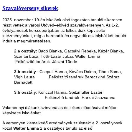
Szavalóverseny sikerek
2025. november 19-én iskolánk alsó tagozatos tanulói sikeresen
részt vettek a városi Utóvéd–elővéd szavalóversenyen. Az 1-2.
évfolyamosok korcsoportjában tíz lelkes diák képviselte
intézményünket, míg a harmadik és negyedik osztályból két tanuló
indult a megmérettetésen.
2.a osztály:
Bagó Blanka, Gacsályi Rebeka, Kézér Blanka,
Szántai Luca, Tóth-Lázár Julcsi, Walter Emma
Felkészítő tanáruk: Jászai Tünde
2.b osztály
: Csepeli Hanna, Kovács Dalma, Tihon Soma,
Vígh Laura Felkészítő tanáruk:Bereczkiné Száraz
Bernadett
3.b osztály
: Könczöl Hanna, Spitzmüller Eszter
Felkészítő tanáruk: Harkai Zsuzsanna
Valamennyi diákunk színvonalas és lelkes előadásával méltón
képviselte iskolánkat.
A versenyen kiemelkedő eredmények születtek: a 2. osztályosok
közül
Walter Emma
2.a osztályos tanuló az
első