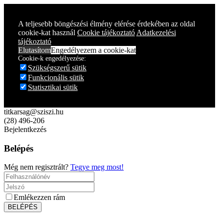
Year
Month
Year
Month
A teljesebb böngészési élmény elérése érdekében az oldal
cookie-kat használ
Cookie tájékoztató
Adatkezelési
tájékoztató
Elutasítom
Engedélyezem a cookie-kat
Cookie-k engedélyezése:
Szükségszerű sütik
Funkcionális sütik
Statisztikai sütik
titkarsag@sziszi.hu
(28) 496-206
Bejelentkezés
Belépés
Még nem regisztrált?
Tegye meg most!
Emlékezzen rám