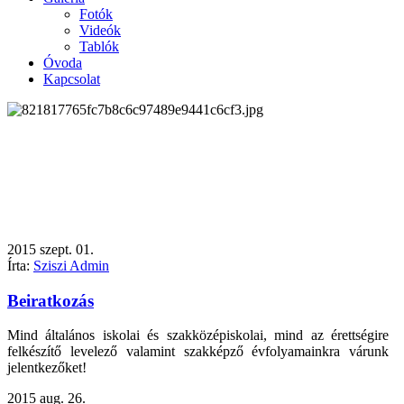
Fotók
Videók
Tablók
Óvoda
Kapcsolat
2015
szept.
01.
Írta:
Sziszi Admin
Beiratkozás
Mind általános iskolai és szakközépiskolai, mind az érettségire
felkészítő levelező valamint szakképző évfolyamainkra várunk
jelentkezőket!
2015
aug.
26.