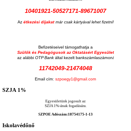
10401921-50527171-89671007
Az
étkezési díjakat
már csak kártyával lehet fizetni!
Befizetéseivel támogathatja a
Szülők és Pedagógusok az Oktatásért Egyesület
:
az alábbi
OTP Bank
által kezelt bankszámlaszámon
11742049-21474048
Email cím:
szpoegy1@gmail.com
SZJA
1%
Egyesületünk jogosult az
SZJA 1%-ának fogadására.
SZPOE Adószám:18754175-1-13
Iskolavédőnő