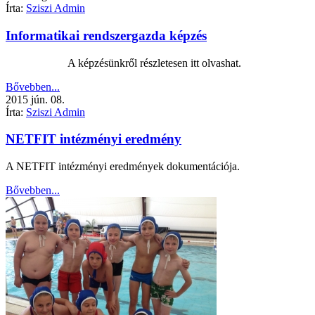
Írta:
Sziszi Admin
Informatikai rendszergazda képzés
A képzésünkről részletesen itt olvashat.
Bővebben...
2015
jún.
08.
Írta:
Sziszi Admin
NETFIT intézményi eredmény
A NETFIT intézményi eredmények dokumentációja.
Bővebben...