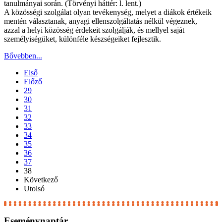
tanulmányai során. (Törvényi háttér: l. lent.)
A közösségi szolgálat olyan tevékenység, melyet a diákok értékeik
mentén választanak, anyagi ellenszolgáltatás nélkül végeznek,
azzal a helyi közösség érdekeit szolgálják, és mellyel saját
személyiségüket, különféle készségeiket fejlesztik.
Bővebben...
Első
Előző
29
30
31
32
33
34
35
36
37
38
Következő
Utolsó
Eseménynaptár