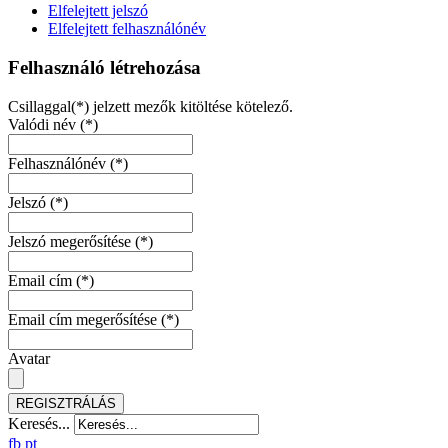
Elfelejtett jelszó
Elfelejtett felhasználónév
Felhasználó létrehozása
Csillaggal(*) jelzett mezők kitöltése kötelező.
Valódi név
(*)
Felhasználónév
(*)
Jelszó
(*)
Jelszó megerősítése
(*)
Email cím
(*)
Email cím megerősítése
(*)
Avatar
REGISZTRÁLÁS
Keresés...
fb
pt