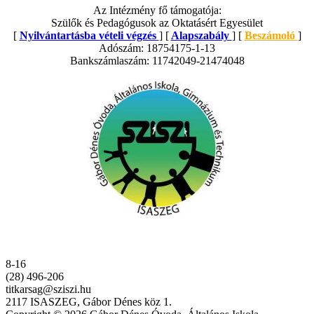
Az Intézmény fő támogatója:
Szülők és Pedagógusok az Oktatásért Egyesület
[
Nyilvántartásba vételi végzés
] [
Alapszabály
] [
Beszámoló
]
Adószám: 18754175-1-13
Bankszámlaszám: 11742049-21474048
8-16
(28) 496-206
titkarsag@sziszi.hu
2117 ISASZEG, Gábor Dénes köz 1.