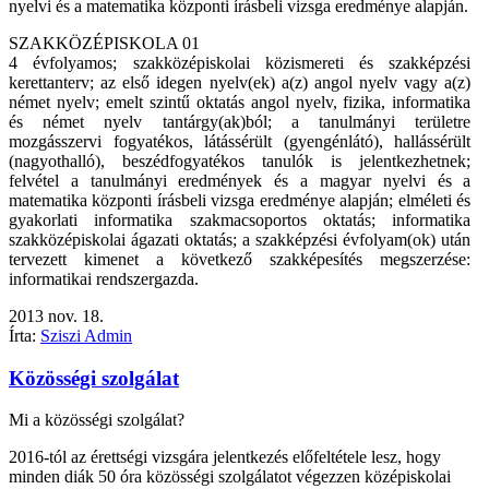
nyelvi és a matematika központi írásbeli vizsga eredménye alapján.
SZAKKÖZÉPISKOLA 01
4 évfolyamos; szakközépiskolai közismereti és szakképzési
kerettanterv; az első idegen nyelv(ek) a(z) angol nyelv vagy a(z)
német nyelv; emelt szintű oktatás angol nyelv, fizika, informatika
és német nyelv tantárgy(ak)ból; a tanulmányi területre
mozgásszervi fogyatékos, látássérült (gyengénlátó), hallássérült
(nagyothalló), beszédfogyatékos tanulók is jelentkezhetnek;
felvétel a tanulmányi eredmények és a magyar nyelvi és a
matematika központi írásbeli vizsga eredménye alapján; elméleti és
gyakorlati informatika szakmacsoportos oktatás; informatika
szakközépiskolai ágazati oktatás; a szakképzési évfolyam(ok) után
tervezett kimenet a következő szakképesítés megszerzése:
informatikai rendszergazda.
2013
nov.
18.
Írta:
Sziszi Admin
Közösségi szolgálat
Mi a közösségi szolgálat?
2016-tól az érettségi vizsgára jelentkezés előfeltétele lesz, hogy
minden diák 50 óra közösségi szolgálatot végezzen középiskolai