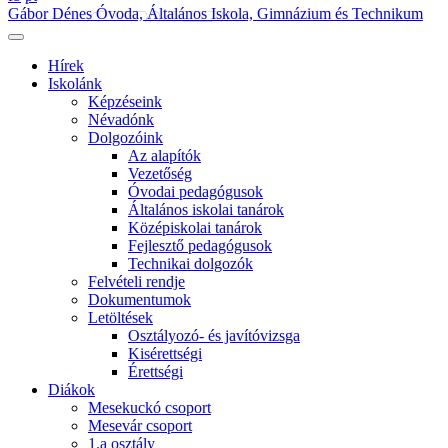
Gábor Dénes Óvoda, Általános Iskola, Gimnázium és Technikum
Hírek
Iskolánk
Képzéseink
Névadónk
Dolgozóink
Az alapítók
Vezetőség
Óvodai pedagógusok
Általános iskolai tanárok
Középiskolai tanárok
Fejlesztő pedagógusok
Technikai dolgozók
Felvételi rendje
Dokumentumok
Letöltések
Osztályozó- és javítóvizsga
Kisérettségi
Érettségi
Diákok
Mesekuckó csoport
Mesevár csoport
1.a osztály