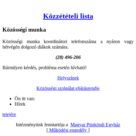
Közzétételi lista
Közösségi
munka
Közösségi munka koordinátori telefonszáma a nyáron vagy
hétvégén dolgozó diákok számára.
(28) 496-206
Bármilyen kérdés, probléma esetén hívható!
Helyszínek
Közösségi szolgálat eljárásrendje
Ön itt van:
Hírek
tetejére
Intézményünk fenntartója a
Magyar Pünkösdi Egyház
[
Működési engedély
]