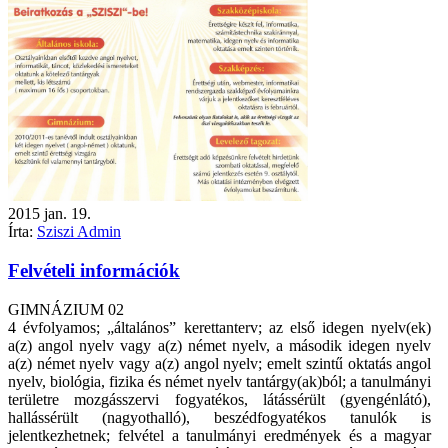
2015
jan.
19.
Írta:
Sziszi Admin
Felvételi információk
GIMNÁZIUM 02
4 évfolyamos; „általános” kerettanterv; az első idegen nyelv(ek)
a(z) angol nyelv vagy a(z) német nyelv, a második idegen nyelv
a(z) német nyelv vagy a(z) angol nyelv; emelt szintű oktatás angol
nyelv, biológia, fizika és német nyelv tantárgy(ak)ból; a tanulmányi
területre mozgásszervi fogyatékos, látássérült (gyengénlátó),
hallássérült (nagyothalló), beszédfogyatékos tanulók is
jelentkezhetnek; felvétel a tanulmányi eredmények és a magyar