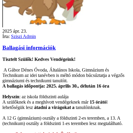
2025
ápr.
23.
Írta:
Sziszi Admin
Ballagási információk
Tisztelt Szülők! Kedves Vendégeink!
A Gábor Dénes Óvoda, Általános Iskola, Gimnázium és
Technikum az idei tanévben is méltó módon búcsúztatja a végzős
gimnáziumi és technikumi tanulóit.
A ballagás időpontja: 2025. április 30., délután 16 óra
Helyszín
: az iskola földszinti aulája
A szülőknek és a meghívott vendégeknek már
1
5 órátó
l
lehetőségük lesz
átadni a virágokat a
tanu
lóinknak.
A 12 G (gimnázium) osztály a földszinti 2-es teremben, a 13. A
(technikum) osztály a földszinti 1-es teremben lesz megtalálható.