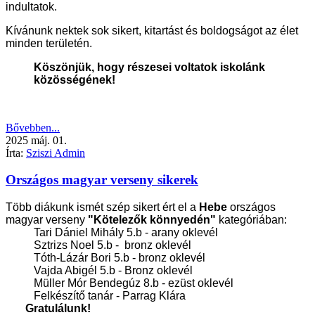
indultatok.
Kívánunk nektek sok sikert, kitartást és boldogságot az élet
minden területén.
Köszönjük, hogy részesei voltatok iskolánk
közösségének!
Bővebben...
2025
máj.
01.
Írta:
Sziszi Admin
Országos magyar verseny sikerek
Több diákunk ismét szép sikert ért el a
Hebe
országos
magyar verseny
"Kötelezők könnyedén"
kategóriában:
Tari Dániel Mihály 5.b - arany oklevél
Sztrizs Noel 5.b - bronz oklevél
Tóth-Lázár Bori 5.b - bronz oklevél
Vajda Abigél 5.b - Bronz oklevél
Müller Mór Bendegúz 8.b - ezüst oklevél
Felkészítő tanár - Parrag Klára
Gratulálunk!