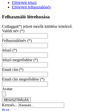
Elfelejtett jelszó
Elfelejtett felhasználónév
Felhasználó létrehozása
Csillaggal(*) jelzett mezők kitöltése kötelező.
Valódi név
(*)
Felhasználónév
(*)
Jelszó
(*)
Jelszó megerősítése
(*)
Email cím
(*)
Email cím megerősítése
(*)
Avatar
REGISZTRÁLÁS
Keresés...
fb
pt