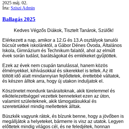
2025
máj.
02.
Írta:
Sziszi Admin
Ballagás 2025
Kedves Végzős Diákok, Tisztelt Tanárok, Szülők!
Elérkezett a nap, amikor a 12.G és 13.A osztályok tanulói
búcsút vettek iskolánktól, a Gábor Dénes Óvoda, Általános
Iskola, Gimnázium és Technikum falaitól, ahol az elmúlt
évek során tudást, barátságokat és emlékeket gyűjtöttek.
Ezek az évek nem csupán tanulással, hanem közös
élményekkel, kihívásokkal és sikerekkel is teltek.
Az itt
töltött idő alatt mindannyian fejlődtetek, érettebbé váltatok,
és készen álltok arra, hogy új utakon induljatok el.
Köszönetet mondunk tanáraitoknak, akik türelemmel és
elkötelezettséggel vezettek benneteket ezen az úton,
valamint szüleiteknek, akik támogatásukkal és
szeretetükkel mindig mellettetek álltak.
Büszkék vagyunk rátok, és bízunk benne, hogy a jövőben is
megálljátok a helyeteket, bármerre is visz az utatok.
Legyen
előttetek mindig világos cél, és ne feledjétek, honnan