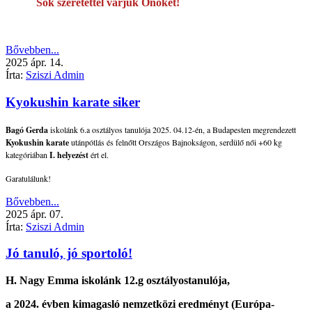
Sok szeretettel várjuk Önöket!
Bővebben...
2025
ápr.
14.
Írta:
Sziszi Admin
Kyokushin karate siker
Bagó Gerda
iskolánk 6.a osztályos tanulója 2025. 04.12-én, a Budapesten megrendezett
Kyokushin karate
utánpótlás és felnőtt Országos Bajnokságon, serdülő női +60 kg
kategóriában
I. helyezést
ért el.
Garatulálunk!
Bővebben...
2025
ápr.
07.
Írta:
Sziszi Admin
Jó tanuló, jó sportoló!
H. Nagy Emma
iskolánk
12.g osztályos
tanulója,
a 2024. évben kimagasló nemzetközi eredményt (Európa-