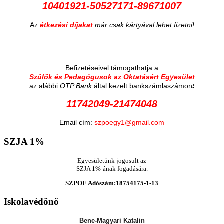
10401921-50527171-89671007
Az
étkezési díjakat
már csak kártyával lehet fizetni!
Befizetéseivel támogathatja a
Szülők és Pedagógusok az Oktatásért Egyesület
:
az alábbi
OTP Bank
által kezelt bankszámlaszámon
11742049-21474048
Email cím:
szpoegy1@gmail.com
SZJA
1%
Egyesületünk jogosult az
SZJA 1%-ának fogadására.
SZPOE Adószám:18754175-1-13
Iskolavédőnő
Bene-Magyari Katalin