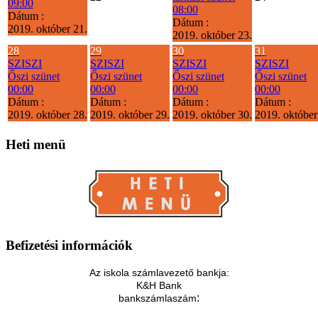
09:00
08:00
Dátum :
Dátum :
2019. október 21.
2019. október 23.
28
29
30
31
SZISZI
SZISZI
SZISZI
SZISZI
Őszi szünet
Őszi szünet
Őszi szünet
Őszi szünet
00:00
00:00
00:00
00:00
Dátum :
Dátum :
Dátum :
Dátum :
2019. október 28.
2019. október 29.
2019. október 30.
2019. október
Heti
menü
Befizetési
információk
Az iskola számlavezető bankja:
K&H Bank
:
bankszámlaszám