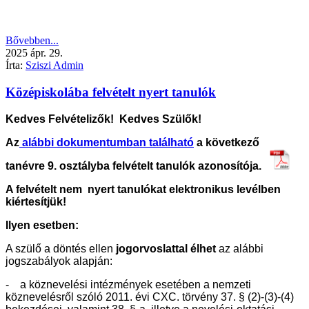
Bővebben...
2025
ápr.
29.
Írta:
Sziszi Admin
Középiskolába felvételt nyert tanulók
Kedves Felvételizők! Kedves Szülők!
Az
alábbi dokumentumban található
a következő
tanévre 9. osztályba felvételt tanulók azonosítója.
A felvételt nem nyert tanulókat elektronikus levélben
kiértesítjük!
Ilyen esetben:
A szülő a döntés ellen
jogorvoslattal élhet
az alábbi
jogszabályok alapján:
- a köznevelési intézmények esetében a nemzeti
köznevelésről szóló 2011. évi CXC. törvény 37. § (2)-(3)-(4)