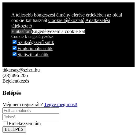
Year
Month
Year
Month
A teljesebb böngészési élmény elérése érdekében az oldal
cookie-kat használ
Cookie tájékoztató
Adatkezelési
tájékoztató
Elutasítom
Engedélyezem a cookie-kat
Cookie-k engedélyezése:
Szükségszerű sütik
Funkcionális sütik
Statisztikai sütik
titkarsag@sziszi.hu
(28) 496-206
Bejelentkezés
Belépés
Még nem regisztrált?
Tegye meg most!
Emlékezzen rám