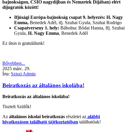
bajnokságon, CSIO nagydíjban és Nemzetek Díjában) elért
díjugratók között!
Ifjúsági Európa-bajnokság csapat 9. helyezés: H. Nagy
Emma,
Benedek Adél, ifj. Szuhai Gyula, Szuhai Rodrigo
Csapatverseny 1. hely:
Bábolna: Bódai Hanna, Ifj. Szuhai
Gyula,
H. Nagy Emma
, Benedek Adél
Ez úton is gratulálunk!
Bővebben...
2025
márc.
29.
Írta:
Sziszi Admin
Beiratkozás az általános iskolába!
Beiratkozás az általános iskolába!
Tisztelt Szülők!
Az
általános iskolai beíratkozás
részletei az
alábbi
hivatkozáson található tájékoztatóban
találhatóak!