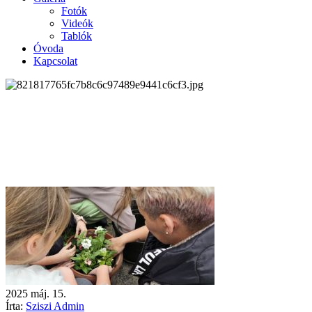
Fotók
Videók
Tablók
Óvoda
Kapcsolat
2025
máj.
15.
Írta:
Sziszi Admin