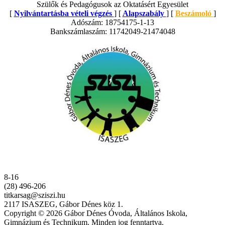
Szülők és Pedagógusok az Oktatásért Egyesület
[
Nyilvántartásba vételi végzés
] [
Alapszabály
] [
Beszámoló
]
Adószám: 18754175-1-13
Bankszámlaszám: 11742049-21474048
8-16
(28) 496-206
titkarsag@sziszi.hu
2117 ISASZEG, Gábor Dénes köz 1.
Copyright © 2026 Gábor Dénes Óvoda, Általános Iskola,
Gimnázium és Technikum. Minden jog fenntartva.