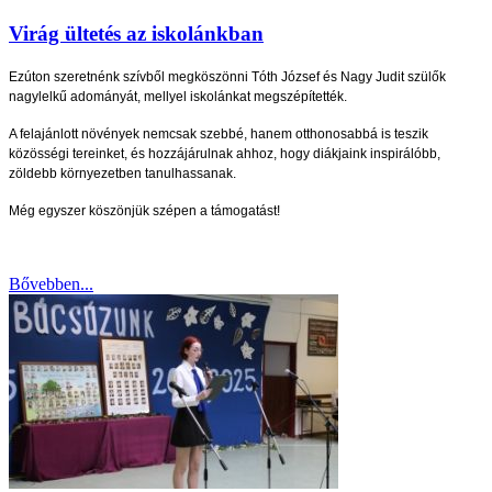
Virág ültetés az iskolánkban
Ezúton szeretnénk szívből megköszönni Tóth József és Nagy Judit szülők
nagylelkű adományát, mellyel iskolánkat megszépítették.
A felajánlott növények nemcsak szebbé, hanem otthonosabbá is teszik
közösségi tereinket, és hozzájárulnak ahhoz, hogy diákjaink inspirálóbb,
zöldebb környezetben tanulhassanak.
Még egyszer köszönjük szépen a támogatást!
Bővebben...