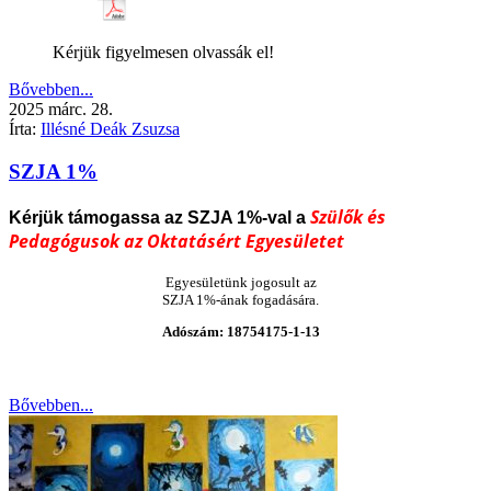
Kérjük figyelmesen olvassák el!
Bővebben...
2025
márc.
28.
Írta:
Illésné Deák Zsuzsa
SZJA 1%
Szülők és
Kérjük támogassa az SZJA
1%-val a
Pedagógusok az Oktatásért Egyesületet
Egyesületünk jogosult az
SZJA 1%-ának fogadására.
Adószám: 18754175-1-13
Bővebben...