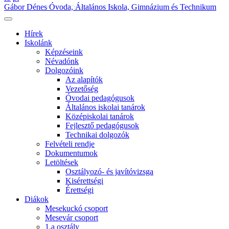
Gábor Dénes Óvoda, Általános Iskola, Gimnázium és Technikum
Hírek
Iskolánk
Képzéseink
Névadónk
Dolgozóink
Az alapítók
Vezetőség
Óvodai pedagógusok
Általános iskolai tanárok
Középiskolai tanárok
Fejlesztő pedagógusok
Technikai dolgozók
Felvételi rendje
Dokumentumok
Letöltések
Osztályozó- és javítóvizsga
Kisérettségi
Érettségi
Diákok
Mesekuckó csoport
Mesevár csoport
1.a osztály