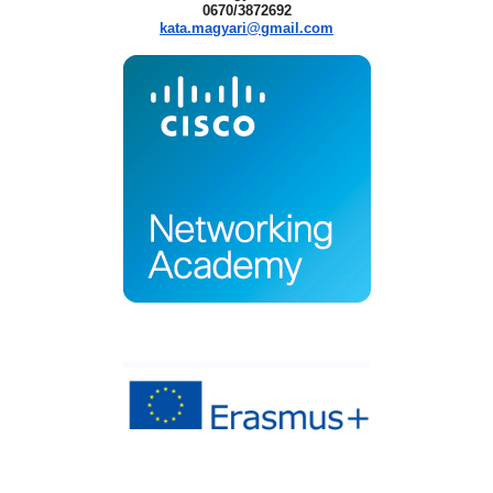
0670/3872692
kata.magyari@gmail.com