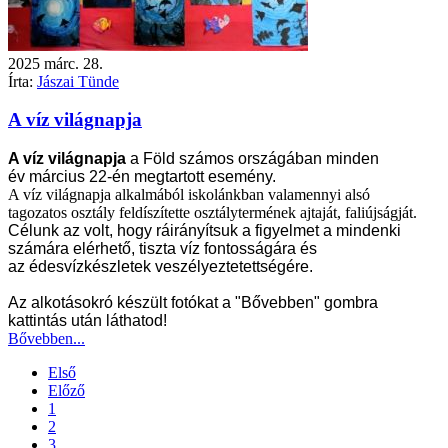
2025
márc.
28.
Írta:
Jászai Tünde
A víz világnapja
A víz világnapja
a Föld számos országában minden
év
március 22
-én megtartott esemény.
A víz világnapja alkalmából iskolánkban valamennyi alsó
tagozatos osztály feldíszítette osztálytermének ajtaját, faliújságját.
Célunk az volt, hogy ráirányítsuk a figyelmet a mindenki
számára elérhető, tiszta
víz
fontosságára és
az
édesvízkészletek
veszélyeztetettségére.
Az alkotásokró készült fotókat a "Bővebben" gombra
kattintás után láthatod!
Bővebben...
Első
Előző
1
2
3