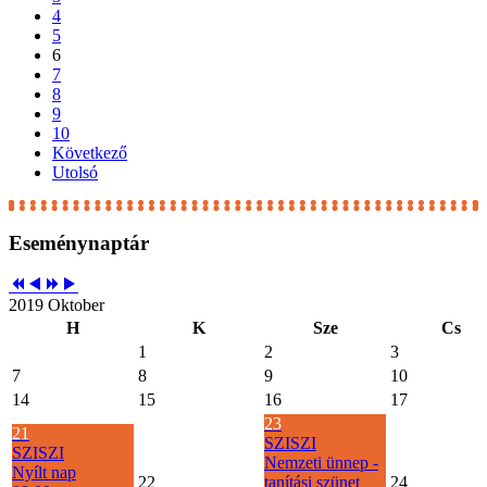
4
5
6
7
8
9
10
Következő
Utolsó
Eseménynaptár
2019 Oktober
H
K
Sze
Cs
1
2
3
7
8
9
10
14
15
16
17
23
21
SZISZI
SZISZI
Nemzeti ünnep -
Nyílt nap
22
tanítási szünet
24