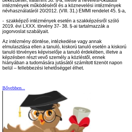
bekezdései, valamint 38. §-a, illetve a nevelési-oktatási
intézmények működéséről és a köznevelési intézmények
névhasználatáról 20/2012. (VIII. 31.) EMMI rendelet 45. §-a,
- szakképző intézmények esetén a szakképzésről szóló
2019. évi LXXX. törvény 37- 38. §-ai tartalmazzák a
jogorvoslat szabályait.
Az intézmény döntése, intézkedése vagy annak
elmulasztása ellen a tanuló, kiskorú tanuló esetén a kiskorú
tanuló törvényes képviselője a tanuló érdekében, illetve a
képzésben részt vevő személy a közléstől, ennek
hiányában a tudomására jutásától számított tizenöt napon
belül – fellebbezési lehetőséggel élhet.
Bővebben...