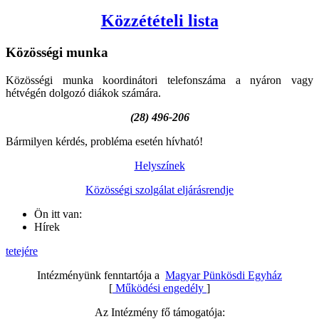
Közzétételi lista
Közösségi
munka
Közösségi munka koordinátori telefonszáma a nyáron vagy
hétvégén dolgozó diákok számára.
(28) 496-206
Bármilyen kérdés, probléma esetén hívható!
Helyszínek
Közösségi szolgálat eljárásrendje
Ön itt van:
Hírek
tetejére
Intézményünk fenntartója a
Magyar Pünkösdi Egyház
[
Működési engedély
]
Az Intézmény fő támogatója: