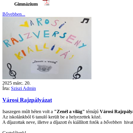
Gimnázium
Bővebben...
2025
márc.
20.
Írta:
Sziszi Admin
Városi Rajzpályázat
Isaszegen múlt héten volt a
"Zenél a világ"
témájú
Városi Rajzpály
Az iskolánkból 6 tanuló került be a helyezettek közé.
A díjazottak neve, illetve a díjazott és kiállított fotók a
bővebben
hivatk
Gratulálunk!