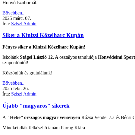
Honvédszobornál.
Bővebben...
2025
márc.
07.
Írta:
Sziszi Admin
Siker a Kinizsi Közelharc Kupán
Fényes siker a Kinizsi Közelharc Kupán!
Iskolánk
Stágel László
12. A
osztályos tanululója
Honvédelmi Sport
szuperdöntőt!
Köszönjük és gratulálunk!
Bővebben...
2025
febr.
26.
Írta:
Sziszi Admin
Újabb "magyaros" sikerek
A
"Hebe” országos magyar versenyen
Rózsa Vendel 7.a és Bécsi 
Mindkét diák felkészítő tanára Parrag Klára.