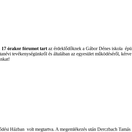
 17 órakor fórumot tart
az érdeklődőknek a Gábor Dénes iskola épü
 tanévi tevékenységünkről és általában az egyesület működéséről, kér
nkat!
lődési Házban volt megtartva. A megemlékezés után Derczbach Tamás i