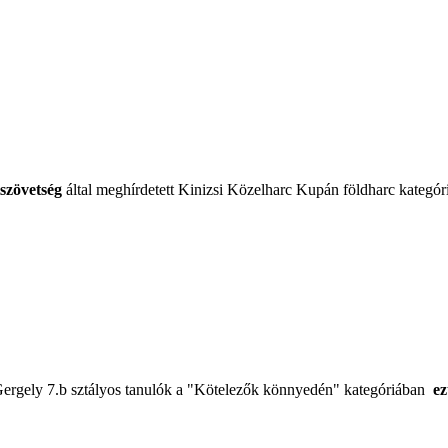
szövetség
által meghírdetett Kinizsi Közelharc Kupán földharc kategó
Gergely 7.b sztályos tanulók a "Kötelezők könnyedén" kategóriában
ez