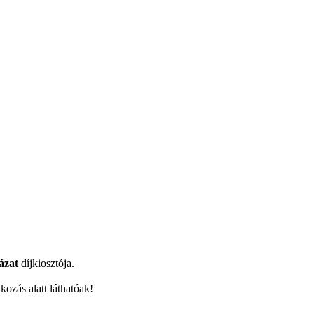
ázat
díjkiosztója.
ozás alatt láthatóak!