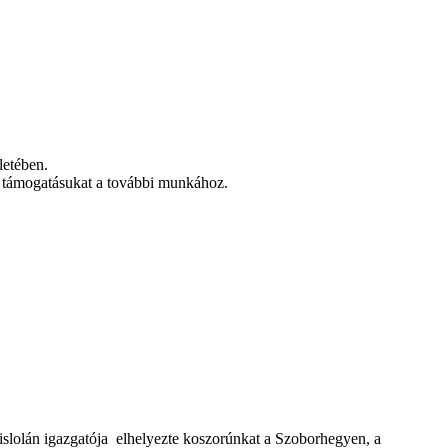
letében.
ve támogatásukat a további munkához.
slolán igazgatója elhelyezte koszorúnkat a Szoborhegyen, a