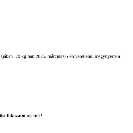
riájában -70 kg-ban 2025. március 05-én veretlenül megynyerte a
üst fokozatot
nyertek!