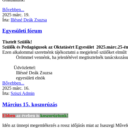
Bővebben...
2025
márc.
19.
Írta:
Illésné Deák Zsuzsa
Egyesületi fórum
Tisztelt Szülők!
Szülők és Pedagógusok az Oktatásért Egyesület
2025.márc.25-én
Ezen alkalommal szeretnénk tájékoztatni a megjelenő szülőket elmúlt
Örömmel vennénk, ha jelenlétével megtisztelnék tanácskozásu
Üdvözlettel:
Illésné Deák Zsuzsa
egyesületi elnök
Bővebben...
2025
márc.
16.
Írta:
Sziszi Admin
Március 15. koszorúzás
Ebben
az éveben is
koszorúztunk!
Idén az ünnepi megemlékezés a rossz időjárás miat az Isaszegi Műve