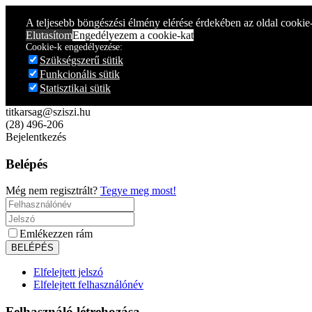
Year
Month
Year
Month
A teljesebb böngészési élmény elérése érdekében az oldal cookie
Elutasítom
Engedélyezem a cookie-kat
Cookie-k engedélyezése:
Szükségszerű sütik
Funkcionális sütik
Statisztikai sütik
titkarsag@sziszi.hu
(28) 496-206
Bejelentkezés
Belépés
Még nem regisztrált?
Tegye meg most!
Emlékezzen rám
Elfelejtett jelszó
Elfelejtett felhasználónév
Felhasználó létrehozása