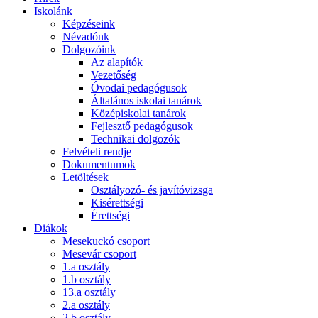
Iskolánk
Képzéseink
Névadónk
Dolgozóink
Az alapítók
Vezetőség
Óvodai pedagógusok
Általános iskolai tanárok
Középiskolai tanárok
Fejlesztő pedagógusok
Technikai dolgozók
Felvételi rendje
Dokumentumok
Letöltések
Osztályozó- és javítóvizsga
Kisérettségi
Érettségi
Diákok
Mesekuckó csoport
Mesevár csoport
1.a osztály
1.b osztály
13.a osztály
2.a osztály
2.b osztály