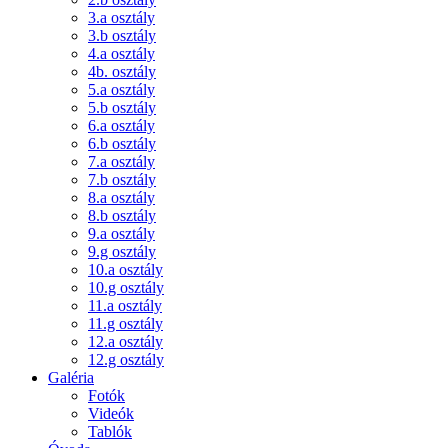
3.a osztály
3.b osztály
4.a osztály
4b. osztály
5.a osztály
5.b osztály
6.a osztály
6.b osztály
7.a osztály
7.b osztály
8.a osztály
8.b osztály
9.a osztály
9.g osztály
10.a osztály
10.g osztály
11.a osztály
11.g osztály
12.a osztály
12.g osztály
Galéria
Fotók
Videók
Tablók