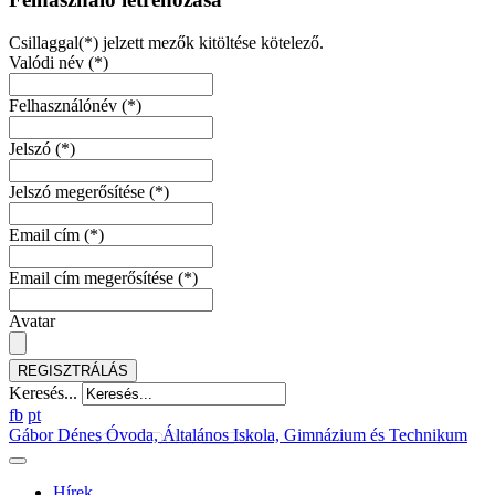
Csillaggal(*) jelzett mezők kitöltése kötelező.
Valódi név
(*)
Felhasználónév
(*)
Jelszó
(*)
Jelszó megerősítése
(*)
Email cím
(*)
Email cím megerősítése
(*)
Avatar
REGISZTRÁLÁS
Keresés...
fb
pt
Gábor Dénes Óvoda, Általános Iskola, Gimnázium és Technikum
Hírek