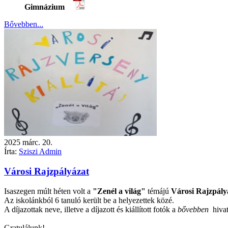
Gimnázium
Bővebben...
2025
márc.
20.
Írta:
Sziszi Admin
Városi Rajzpályázat
Isaszegen múlt héten volt a
"Zenél a világ"
témájú
Városi Rajzpály
Az iskolánkból 6 tanuló került be a helyezettek közé.
A díjazottak neve, illetve a díjazott és kiállított fotók a
bővebben
hivatk
Gratulálunk!