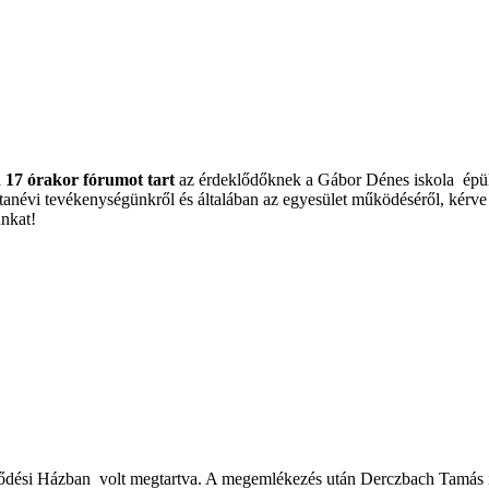
 17 órakor fórumot tart
az érdeklődőknek a Gábor Dénes iskola épü
 tanévi tevékenységünkről és általában az egyesület működéséről, kér
nkat!
lődési Házban volt megtartva. A megemlékezés után Derczbach Tamás i