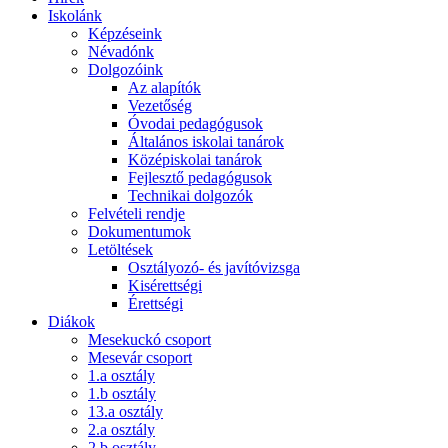
Iskolánk
Képzéseink
Névadónk
Dolgozóink
Az alapítók
Vezetőség
Óvodai pedagógusok
Általános iskolai tanárok
Középiskolai tanárok
Fejlesztő pedagógusok
Technikai dolgozók
Felvételi rendje
Dokumentumok
Letöltések
Osztályozó- és javítóvizsga
Kisérettségi
Érettségi
Diákok
Mesekuckó csoport
Mesevár csoport
1.a osztály
1.b osztály
13.a osztály
2.a osztály
2.b osztály