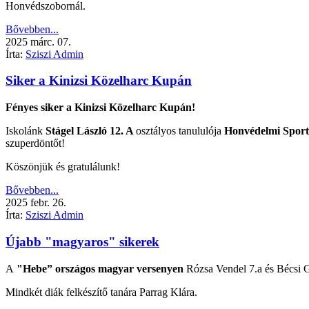
Honvédszobornál.
Bővebben...
2025
márc.
07.
Írta:
Sziszi Admin
Siker a Kinizsi Közelharc Kupán
Fényes siker a Kinizsi Közelharc Kupán!
Iskolánk
Stágel László
12. A
osztályos tanululója
Honvédelmi Sport
szuperdöntőt!
Köszönjük és gratulálunk!
Bővebben...
2025
febr.
26.
Írta:
Sziszi Admin
Újabb "magyaros" sikerek
A
"Hebe” országos magyar versenyen
Rózsa Vendel 7.a és Bécsi 
Mindkét diák felkészítő tanára Parrag Klára.