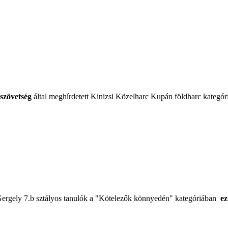
szövetség
által meghírdetett Kinizsi Közelharc Kupán földharc kategó
Gergely 7.b sztályos tanulók a "Kötelezők könnyedén" kategóriában
ez