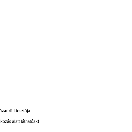
ázat
díjkiosztója.
ozás alatt láthatóak!