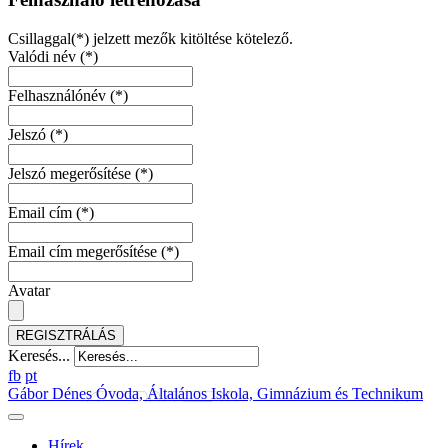
Csillaggal(*) jelzett mezők kitöltése kötelező.
Valódi név
(*)
Felhasználónév
(*)
Jelszó
(*)
Jelszó megerősítése
(*)
Email cím
(*)
Email cím megerősítése
(*)
Avatar
REGISZTRÁLÁS
Keresés...
fb
pt
Gábor Dénes Óvoda, Általános Iskola, Gimnázium és Technikum
Hírek