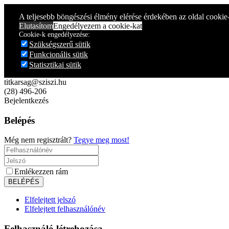
Year
Month
Year
Month
A teljesebb böngészési élmény elérése érdekében az oldal cookie
Elutasítom
Engedélyezem a cookie-kat
Cookie-k engedélyezése:
Szükségszerű sütik
Funkcionális sütik
Statisztikai sütik
titkarsag@sziszi.hu
(28) 496-206
Bejelentkezés
Belépés
Még nem regisztrált?
Tegye meg most!
Emlékezzen rám
Elfelejtett jelszó
Elfelejtett felhasználónév
Felhasználó létrehozása