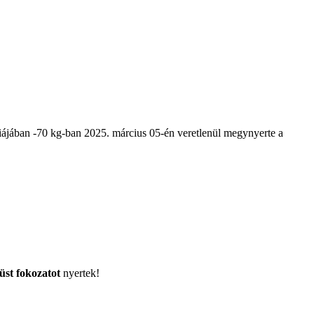
riájában -70 kg-ban 2025. március 05-én veretlenül megynyerte a
üst fokozatot
nyertek!