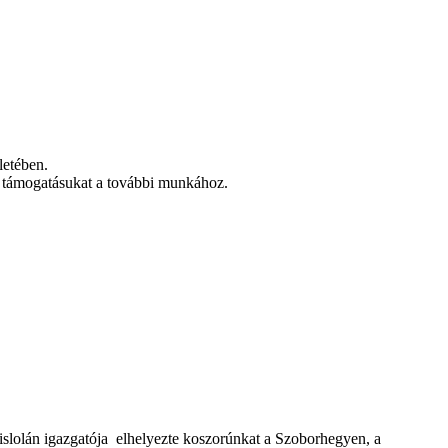
letében.
ve támogatásukat a további munkához.
slolán igazgatója elhelyezte koszorúnkat a Szoborhegyen, a