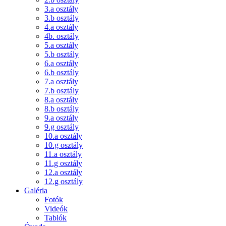
3.a osztály
3.b osztály
4.a osztály
4b. osztály
5.a osztály
5.b osztály
6.a osztály
6.b osztály
7.a osztály
7.b osztály
8.a osztály
8.b osztály
9.a osztály
9.g osztály
10.a osztály
10.g osztály
11.a osztály
11.g osztály
12.a osztály
12.g osztály
Galéria
Fotók
Videók
Tablók