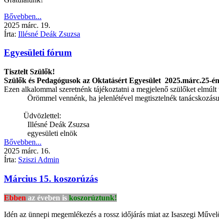
Bővebben...
2025
márc.
19.
Írta:
Illésné Deák Zsuzsa
Egyesületi fórum
Tisztelt Szülők!
Szülők és Pedagógusok az Oktatásért Egyesület
2025.márc.25-én
Ezen alkalommal szeretnénk tájékoztatni a megjelenő szülőket elmúlt
Örömmel vennénk, ha jelenlétével megtisztelnék tanácskozásu
Üdvözlettel:
Illésné Deák Zsuzsa
egyesületi elnök
Bővebben...
2025
márc.
16.
Írta:
Sziszi Admin
Március 15. koszorúzás
Ebben
az éveben is
koszorúztunk!
Idén az ünnepi megemlékezés a rossz időjárás miat az Isaszegi Műve