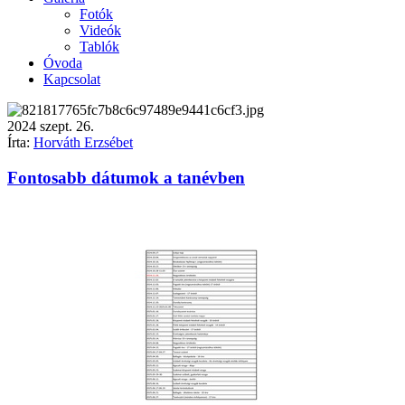
Fotók
Videók
Tablók
Óvoda
Kapcsolat
2024
szept.
26.
Írta:
Horváth Erzsébet
Fontosabb dátumok a tanévben