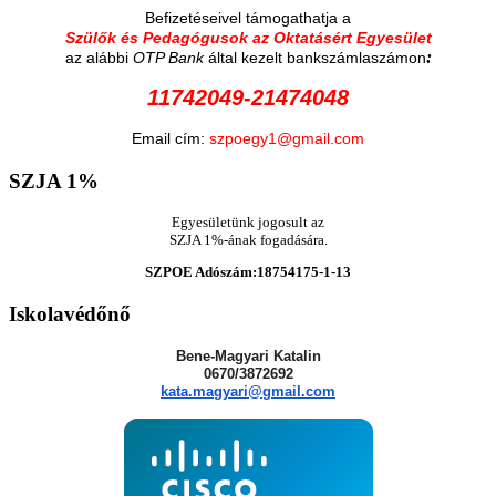
Befizetéseivel támogathatja a
Szülők és Pedagógusok az Oktatásért Egyesület
:
az alábbi
OTP Bank
által kezelt bankszámlaszámon
11742049-21474048
Email cím:
szpoegy1@gmail.com
SZJA
1%
Egyesületünk jogosult az
SZJA 1%-ának fogadására.
SZPOE Adószám:18754175-1-13
Iskolavédőnő
Bene-Magyari Katalin
0670/3872692
kata.magyari@gmail.com