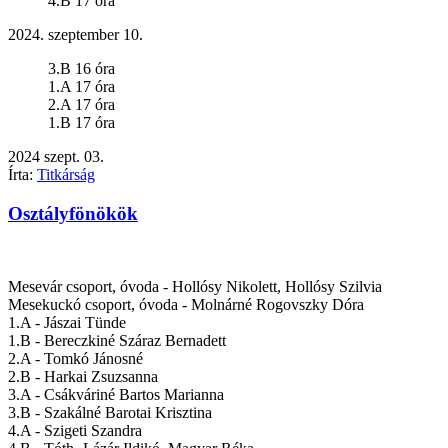
4.B 17 óra
2024. szeptember 10.
3.B 16 óra
1.A 17 óra
2.A 17 óra
1.B 17 óra
2024
szept.
03.
Írta:
Titkárság
Osztályfönökök
Mesevár csoport, óvoda -
Hollósy Nikolett, Hollósy Szilvia
Mesekuckó csoport, óvoda -
Molnárné Rogovszky Dóra
1.A -
Jászai Tünde
1.B -
Bereczkiné Száraz Bernadett
2.A -
Tomkó Jánosné
2.B -
Harkai Zsuzsanna
3.A -
Csákváriné Bartos Marianna
3.B -
Szakálné Barotai Krisztina
4.A -
Szigeti Szandra