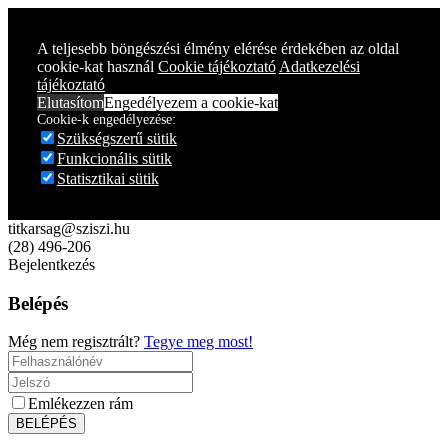
Year
Month
Year
Month
A teljesebb böngészési élmény elérése érdekében az oldal
cookie-kat használ
Cookie tájékoztató
Adatkezelési
tájékoztató
Elutasítom
Engedélyezem a cookie-kat
Cookie-k engedélyezése:
Szükségszerű sütik
Funkcionális sütik
Statisztikai sütik
titkarsag@sziszi.hu
(28) 496-206
Bejelentkezés
Belépés
Még nem regisztrált?
Tegye meg most!
Emlékezzen rám