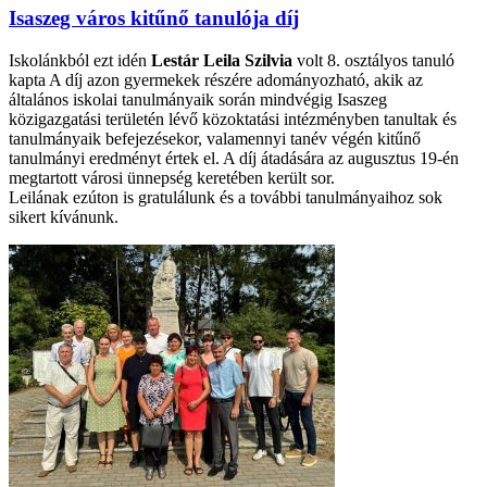
Isaszeg város kitűnő tanulója díj
Iskolánkból ezt idén
Lestár Leila Szilvia
volt 8. osztályos tanuló
kapta A díj azon gyermekek részére adományozható, akik az
általános iskolai tanulmányaik során mindvégig Isaszeg
közigazgatási területén lévő közoktatási intézményben tanultak és
tanulmányaik befejezésekor, valamennyi tanév végén kitűnő
tanulmányi eredményt értek el. A díj átadására az augusztus 19-én
megtartott városi ünnepség keretében került sor.
Leilának ezúton is gratulálunk és a további tanulmányaihoz sok
sikert kívánunk.