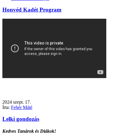
Honvéd Kadét Program
2024
szept.
17.
Írta:
Fehér Máté
Lelki gondozás
Kedves Tanárok és Diákok!