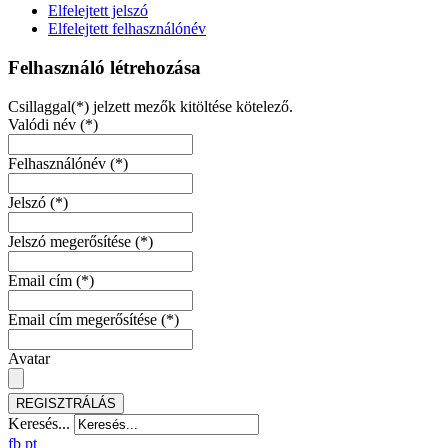
Elfelejtett jelszó
Elfelejtett felhasználónév
Felhasználó létrehozása
Csillaggal(*) jelzett mezők kitöltése kötelező.
Valódi név
(*)
Felhasználónév
(*)
Jelszó
(*)
Jelszó megerősítése
(*)
Email cím
(*)
Email cím megerősítése
(*)
Avatar
REGISZTRÁLÁS
Keresés...
fb
pt