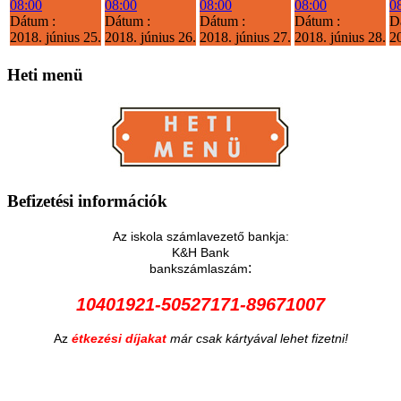
08:00
08:00
08:00
08:00
0
Dátum :
Dátum :
Dátum :
Dátum :
D
2018. június 25.
2018. június 26.
2018. június 27.
2018. június 28.
20
Heti
menü
Befizetési
információk
Az iskola számlavezető bankja:
K&H Bank
:
bankszámlaszám
10401921-50527171-89671007
Az
étkezési díjakat
már csak kártyával lehet fizetni!