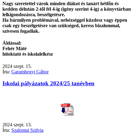
Nagy szeretettel várok minden diákot és tanárt hétfőn és
kedden délután 2-től fél 4-ig (igény szerint 4-ig) a könyvtárban
lelkigondozásra, beszélgetésre.
Ha bármilyen problémával, nehézséggel küzdesz vagy éppen
csak egy beszélgetésre van szükséged, keress bizalommal,
szívesen fogadlak.
Áldással:
Fehér Máté
hitoktató és iskolalelkész
2024
szept.
15.
Írta:
Garamhegyi Gábor
Iskolai pályázatok 2024/25 tanévben
2024
szept.
13.
Írta:
Szalontai Szilvia