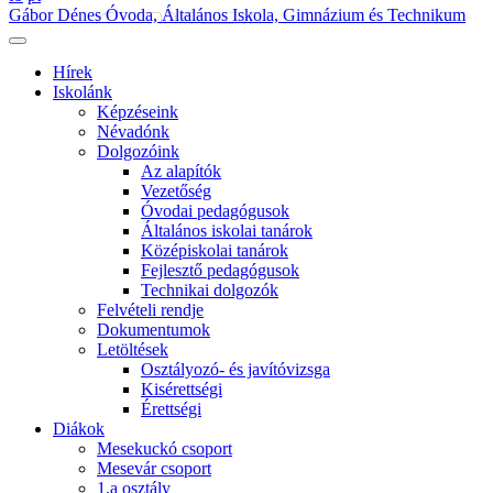
Gábor Dénes Óvoda, Általános Iskola, Gimnázium és Technikum
Hírek
Iskolánk
Képzéseink
Névadónk
Dolgozóink
Az alapítók
Vezetőség
Óvodai pedagógusok
Általános iskolai tanárok
Középiskolai tanárok
Fejlesztő pedagógusok
Technikai dolgozók
Felvételi rendje
Dokumentumok
Letöltések
Osztályozó- és javítóvizsga
Kisérettségi
Érettségi
Diákok
Mesekuckó csoport
Mesevár csoport
1.a osztály