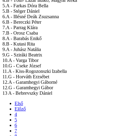
4.B -
Tóth- Lázár Ildikó, Magyar Réka
5.A -
Farkas Dóra Bella
5.B -
Stéger Dániel
6.A -
Illésné Deák Zsuzsanna
6.B -
Bereczki Péter
7.A -
Parrag Klára
7.B -
Orosz Csaba
8.A -
Barabás Enikő
8.B -
Kutasi Rita
9.A
 - 
Juhász Natália
9.G -
Sziráki Beatrix
10.A -
Varga Tibor
10.G -
Cseke József
11.A -
Kiss-Rogozonszki Izabella
11.G -
Horváth Erzsébet
12.A -
Garamhegyi Gáborné
12.G -
Garamhegyi Gábor
13 A -
Bebrevszky Dániel
Első
Előző
4
5
6
7