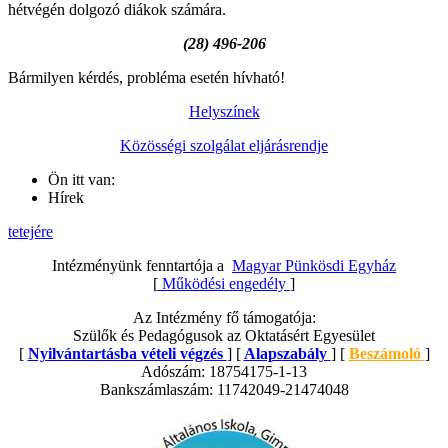
hétvégén dolgozó diákok számára.
(28) 496-206
Bármilyen kérdés, probléma esetén hívható!
Helyszínek
Közösségi szolgálat eljárásrendje
Ön itt van:
Hírek
tetejére
Intézményünk fenntartója a
Magyar Pünkösdi Egyház
[
Működési engedély
]
Az Intézmény fő támogatója:
Szülők és Pedagógusok az Oktatásért Egyesület
[
Nyilvántartásba vételi végzés
] [
Alapszabály
] [
Beszámoló
]
Adószám: 18754175-1-13
Bankszámlaszám: 11742049-21474048