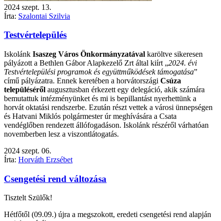
2024
szept.
13.
Írta:
Szalontai Szilvia
Testvértelepülés
Iskolánk
Isaszeg Város Önkormányzatával
karöltve sikeresen
pályázott a Bethlen Gábor Alapkezelő Zrt által kiírt „
2024. évi
Testvértelepülési programok és együttműködések támogatása
”
című pályázatra. Ennek keretében a horvátországi
Csúza
településéről
augusztusban érkezett egy delegáció, akik számára
bemutattuk intézményünket és mi is bepillantást nyerhettünk a
horvát oktatási rendszerbe. Ezután részt vettek a városi ünnepségen
és Hatvani Miklós polgármester úr meghívására a Csata
vendéglőben rendezett állófogadáson. Iskolánk részéről várhatóan
novemberben lesz a viszontlátogatás.
2024
szept.
06.
Írta:
Horváth Erzsébet
Csengetési rend változása
Tisztelt Szülők!
Hétfőtől (09.09.) újra a megszokott, eredeti csengetési rend alapján