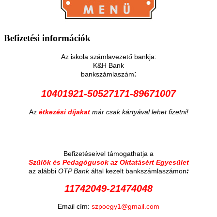
Befizetési
információk
Az iskola számlavezető bankja:
K&H Bank
:
bankszámlaszám
10401921-50527171-89671007
Az
étkezési díjakat
már csak kártyával lehet fizetni!
Befizetéseivel támogathatja a
Szülők és Pedagógusok az Oktatásért Egyesület
:
az alábbi
OTP Bank
által kezelt bankszámlaszámon
11742049-21474048
Email cím:
szpoegy1@gmail.com