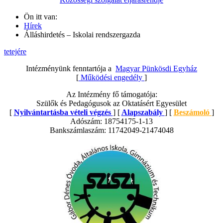
Ön itt van:
Hírek
Álláshirdetés – Iskolai rendszergazda
tetejére
Intézményünk fenntartója a
Magyar Pünkösdi Egyház
[
Működési engedély
]
Az Intézmény fő támogatója:
Szülők és Pedagógusok az Oktatásért Egyesület
[
Nyilvántartásba vételi végzés
] [
Alapszabály
] [
Beszámoló
]
Adószám: 18754175-1-13
Bankszámlaszám: 11742049-21474048