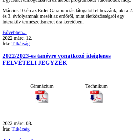
Március 10-én az Erdei Garabonciás látogatott el hozzánk, aki a 2.
és 3. évfolyamnak mesélt az erdőről, mint életközösségről egy
interaktív természetismeret óra keretében.
Bővebben...
2022
márc.
12.
Írta:
Titkárság
2022/2023-es tanévre vonatkozó ideiglenes
FELVÉTELI JEGYZÉK
Gimnázium
Technikum
2022
márc.
08.
Írta:
Titkárság