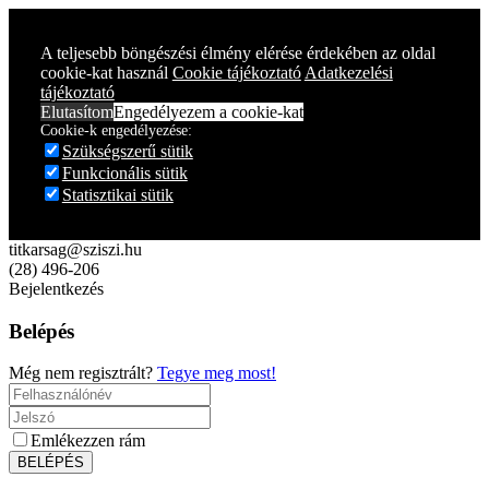
Year
Month
Year
Month
A teljesebb böngészési élmény elérése érdekében az oldal
cookie-kat használ
Cookie tájékoztató
Adatkezelési
tájékoztató
Elutasítom
Engedélyezem a cookie-kat
Cookie-k engedélyezése:
Szükségszerű sütik
Funkcionális sütik
Statisztikai sütik
titkarsag@sziszi.hu
(28) 496-206
Bejelentkezés
Belépés
Még nem regisztrált?
Tegye meg most!
Emlékezzen rám