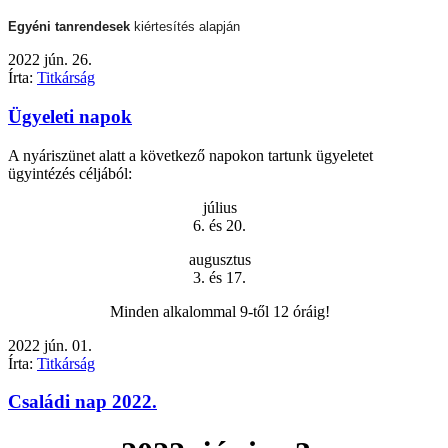
Egyéni tanrendesek
kiértesítés alapján
2022
jún.
26.
Írta:
Titkárság
Ügyeleti napok
A nyáriszünet alatt a következő napokon tartunk ügyeletet
ügyintézés céljából:
július
6. és 20.
augusztus
3. és 17.
Minden alkalommal 9-től 12 óráig!
2022
jún.
01.
Írta:
Titkárság
Családi nap 2022.