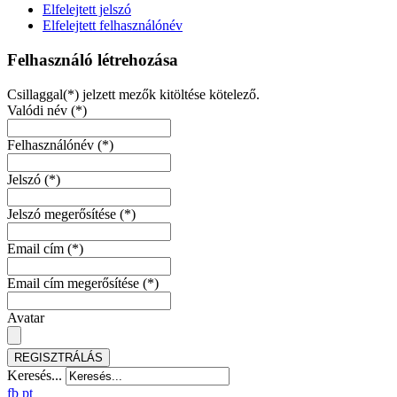
Elfelejtett jelszó
Elfelejtett felhasználónév
Felhasználó létrehozása
Csillaggal(*) jelzett mezők kitöltése kötelező.
Valódi név
(*)
Felhasználónév
(*)
Jelszó
(*)
Jelszó megerősítése
(*)
Email cím
(*)
Email cím megerősítése
(*)
Avatar
REGISZTRÁLÁS
Keresés...
fb
pt