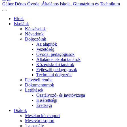
Gábor Dénes Óvoda, Általános Iskola, Gimnázium és Technikum
Hírek
Iskolánk
Képzéseink
Névadónk
Dolgozóink
Az alapítók
Vezetőség
Óvodai pedagógusok
Általános iskolai tanárok
Középiskolai tanárok
Fejlesztő pedagógusok
Technikai dolgozók
Felvételi rendje
Dokumentumok
Letöltések
Osztályozó- és javítóvizsga
Kisérettségi
Érettségi
Diákok
Mesekuckó csoport
Mesevár csoport
1.a osztály