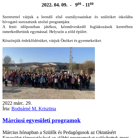
00
00
2022. 04. 09. - 9
- 11
Szeretettel várjuk a leendő első osztályosainkat és szüleiket iskolába
hívogató sorozatunk utolsó programjára.
A fenti időpontban játékos, kézműveskedő foglakozások keretében
ismerkedhetünk egymással. Helyszín a zöld épület.
Köszönjük érdeklődésüket, várjuk Önöket és gyermekeiket.
2022
márc.
29.
Írta:
Bodnárné M. Krisztina
Márciusi egyesületi programok
Március hónapban a Szülők és Pedagógusok az Oktatásért
Egyesület támogatásával az alábbi programokat valósítottuk meg: