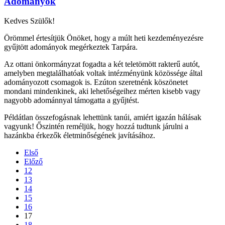
Adományok
Kedves Szülők!
Örömmel értesítjük Önöket, hogy a múlt heti kezdeményezésre
gyűjtött adományok megérkeztek Tarpára.
Az ottani önkormányzat fogadta a két teletömött rakterű autót,
amelyben megtalálhatóak voltak intézményünk közössége által
adományozott csomagok is. Ezúton szeretnénk köszönetet
mondani mindenkinek, aki lehetőségeihez mérten kisebb vagy
nagyobb adománnyal támogatta a gyűjtést.
Példátlan összefogásnak lehettünk tanúi, amiért igazán hálásak
vagyunk! Őszintén reméljük, hogy hozzá tudtunk járulni a
hazánkba érkezők életminőségének javításához.
Első
Előző
12
13
14
15
16
17
18