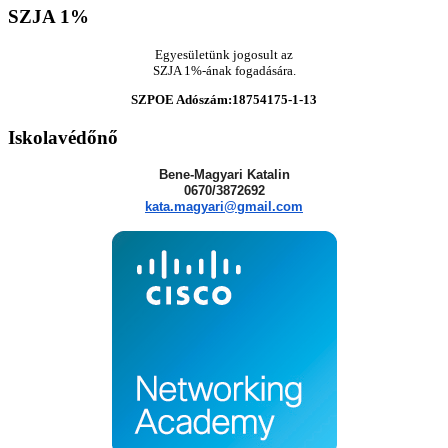
SZJA
1%
Egyesületünk jogosult az
SZJA 1%-ának fogadására.
SZPOE Adószám:18754175-1-13
Iskolavédőnő
Bene-Magyari Katalin
0670/3872692
kata.magyari@gmail.com