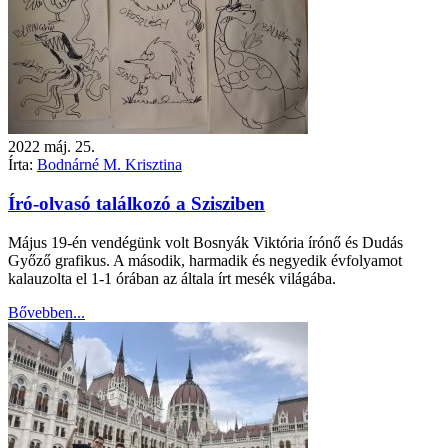
2022
máj.
25.
Írta:
Bodnárné M. Krisztina
Író-olvasó találkozó a Szisziben
Május 19-én vendégünk volt Bosnyák Viktória írónő és Dudás
Győző grafikus. A második, harmadik és negyedik évfolyamot
kalauzolta el 1-1 órában az általa írt mesék világába.
Bővebben...