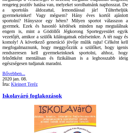
rengeteg pozitív hatása van, melyeket sorolhatnánk naphosszat. De
a sportolás áldozattal, lemondással jár! Túlterheljük
gyermekeinket! Vagy mégsem? Hány éves kortól ajánlott
sportolni? Hányszor egy héten? Milyen sportot válasszon a
gyermek. Ezek és hasonló kérdések minden nap megtalálnak
engem is, mint a Gödöllői Jégkorong Sportegyesület egyik
vezetőjét, amikor a szülők kilátogatnak edzéseinkre. A tét nagy és
komoly! A következő generáció jövője múlik rajta! Célként kell
megfogalmaznunk, hogy meggyőzzük a szülőket, hogy igenis
rendszeresen kell gyermekeinknek sportolni, ahhoz, hogy
felnőttként mentálisan és fizikálisan is a leghosszabb ideig
egészségesen tudjanak maradni.
Bővebben...
2020
jan.
08.
Írta:
Kleinert Teréz
Iskolaváró foglakozások