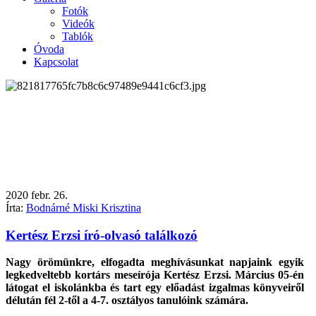
Fotók
Videók
Tablók
Óvoda
Kapcsolat
2020
febr.
26.
Írta:
Bodnárné Miski Krisztina
Kertész Erzsi író-olvasó találkozó
Nagy örömünkre, elfogadta meghívásunkat napjaink egyik
legkedveltebb kortárs meseírója Kertész Erzsi
.
Március 05-én
látogat el iskolánkba és tart egy előadást izgalmas könyveiről
délután fél 2-től a 4-7. osztályos tanulóink számára.