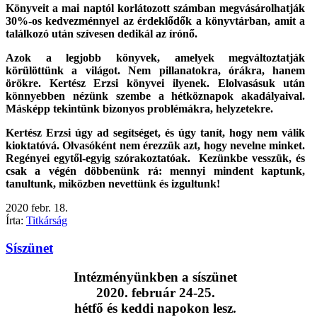
Könyveit a mai naptól korlátozott számban megvásárolhatják
30%-os kedvezménnyel az érdeklődők a könyvtárban
,
amit a
találkozó után szívesen dedikál az írónő.
Azok a legjobb könyvek, amelyek megváltoztatják
körülöttünk a világot. Nem pillanatokra, órákra, hanem
örökre. Kertész Erzsi könyvei ilyenek. Elolvasásuk után
könnyebben nézünk szembe a hétköznapok akadályaival.
Másképp tekintünk bizonyos problémákra, helyzetekre.
Kertész Erzsi úgy ad segítséget, és úgy tanít, hogy nem válik
kioktatóvá. Olvasóként nem érezzük azt, hogy nevelne minket.
Regényei egytől-egyig szórakoztatóak. Kezünkbe vesszük, és
csak a végén döbbenünk rá: mennyi mindent kaptunk,
tanultunk, miközben nevettünk és izgultunk!
2020
febr.
18.
Írta:
Titkárság
Síszünet
Intézményünkben a síszünet
2020. február 24-25.
hétfő és keddi napokon lesz.