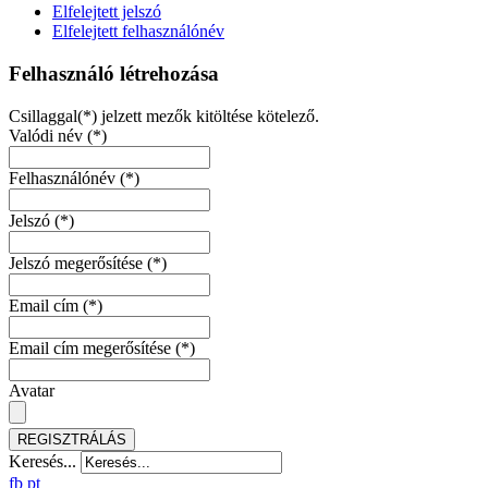
Elfelejtett jelszó
Elfelejtett felhasználónév
Felhasználó létrehozása
Csillaggal(*) jelzett mezők kitöltése kötelező.
Valódi név
(*)
Felhasználónév
(*)
Jelszó
(*)
Jelszó megerősítése
(*)
Email cím
(*)
Email cím megerősítése
(*)
Avatar
REGISZTRÁLÁS
Keresés...
fb
pt