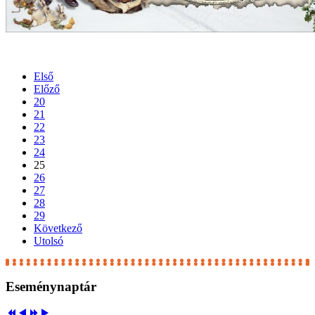
Első
Előző
20
21
22
23
24
25
26
27
28
29
Következő
Utolsó
Eseménynaptár