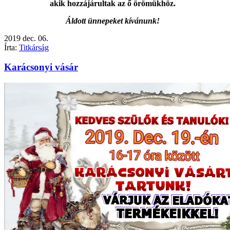
akik hozzájárultak az ő örömükhöz.
Áldott ünnepeket kívánunk!
2019
dec.
06.
Írta:
Titkárság
Karácsonyi vásár