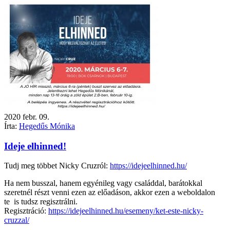
2020
febr.
09.
Írta:
Hegedűs Mónika
Ideje elhinned!
Tudj meg többet Nicky Cruzról:
https://idejeelhinned.hu/
Ha nem busszal, hanem egyénileg vagy családdal, barátokkal
szeretnél részt venni ezen az előadáson, akkor ezen a weboldalon
te is tudsz regisztrálni.
Regisztráció:
https://
idejeelhinned.hu/esemeny/ket-
este-nicky-
cruzzal/