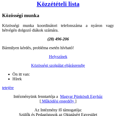
Közzétételi lista
Közösségi
munka
Közösségi munka koordinátori telefonszáma a nyáron vagy
hétvégén dolgozó diákok számára.
(28) 496-206
Bármilyen kérdés, probléma esetén hívható!
Helyszínek
Közösségi szolgálat eljárásrendje
Ön itt van:
Hírek
tetejére
Intézményünk fenntartója a
Magyar Pünkösdi Egyház
[
Működési engedély
]
Az Intézmény fő támogatója:
Szülők és Pedagógusok az Oktatásért Egyesület