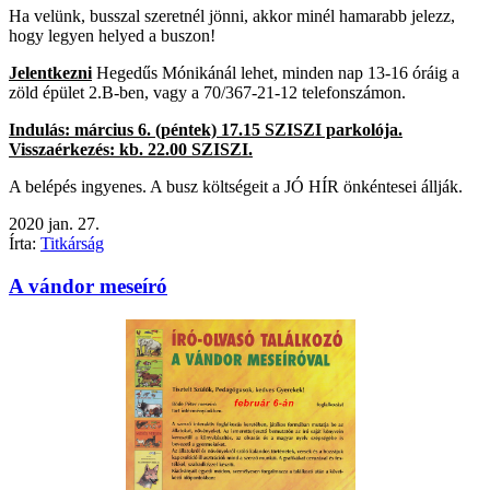
Ha velünk, busszal szeretnél jönni, akkor minél hamarabb jelezz,
hogy legyen helyed a buszon!
Jelentkezni
Hegedűs Mónikánál lehet, minden nap 13-16 óráig a
zöld épület 2.B-ben, vagy a 70/367-21-12 telefonszámon.
Indulás: március 6. (péntek) 17.15 SZISZI parkolója.
Visszaérkezés: kb. 22.00 SZISZI.
A belépés ingyenes. A busz költségeit a JÓ HÍR önkéntesei állják.
2020
jan.
27.
Írta:
Titkárság
A vándor meseíró