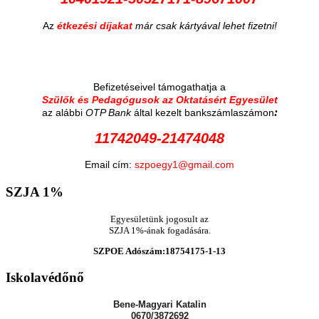
Az
étkezési díjakat
már csak kártyával lehet fizetni!
Befizetéseivel támogathatja a
Szülők és Pedagógusok az Oktatásért Egyesület
:
az alábbi
OTP Bank
által kezelt bankszámlaszámon
11742049-21474048
Email cím:
szpoegy1@gmail.com
SZJA
1%
Egyesületünk jogosult az
SZJA 1%-ának fogadására.
SZPOE Adószám:18754175-1-13
Iskolavédőnő
Bene-Magyari Katalin
0670/3872692