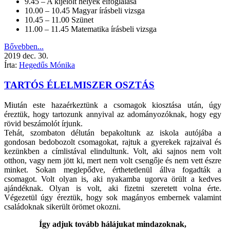
9.45 – A kijelölt helyek elfoglalása
10.00 – 10.45 Magyar írásbeli vizsga
10.45 – 11.00 Szünet
11.00 – 11.45 Matematika írásbeli vizsga
Bővebben...
2019
dec.
30.
Írta:
Hegedűs Mónika
TARTÓS ÉLELMISZER OSZTÁS
Miután este hazaérkeztünk a csomagok kiosztása után, úgy
éreztük, hogy tartozunk annyival az adományozóknak, hogy egy
rövid beszámolót írjunk.
Tehát, szombaton délután bepakoltunk az iskola autójába a
gondosan bedobozolt csomagokat, rajtuk a gyerekek rajzaival és
kezünkben a címlistával elindultunk. Volt, aki sajnos nem volt
otthon, vagy nem jött ki, mert nem volt csengője és nem vett észre
minket. Sokan meglepődve, érthetetlenül állva fogadták a
csomagot. Volt olyan is, aki nyakamba ugorva örült a kedves
ajándéknak. Olyan is volt, aki fizetni szeretett volna érte.
Végezetül úgy éreztük, hogy sok magányos embernek valamint
családoknak sikerült örömet okozni.
Így adjuk tovább hálájukat mindazoknak,