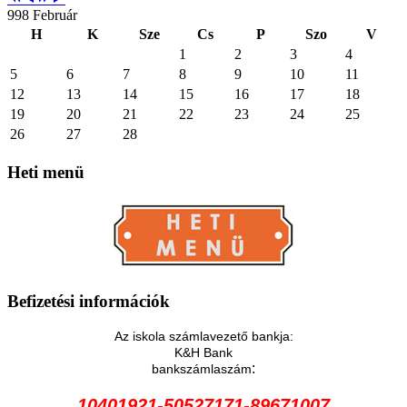
998 Február
H
K
Sze
Cs
P
Szo
V
1
2
3
4
5
6
7
8
9
10
11
12
13
14
15
16
17
18
19
20
21
22
23
24
25
26
27
28
Heti
menü
Befizetési
információk
Az iskola számlavezető bankja:
K&H Bank
:
bankszámlaszám
10401921-50527171-89671007