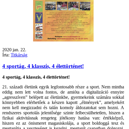
2020
jan.
22.
Írta:
Titkárság
4 sportág, 4 klasszis, 4 élettörténet!
4 sportág, 4 klasszis, 4 élettörténet!
21. századi életünk egyik legfontosabb része a sport. Nem mintha
eddig nem lett volna fontos, de amióta a digitalizáció ennyire
„agresszíven” belépett az életünkbe, gyermekeink számára sokkal
könnyebben elérhetőek a készen kapott „élmények”, amelyekért
nem kell megizzadni és talán komoly áldozatokat sem hozni. A
rendszeres sportolás jelentősége szinte felbecsülhetetlen, hiszen a
fizikai aktivitásnak rengeteg jótékony hatása van: értékképző,
hiszen ez az önismeret magasiskolája, a sport boldoggá tesz és
megtanítja a veszteséget is kezelni, megtanít csapatban dolgozni,