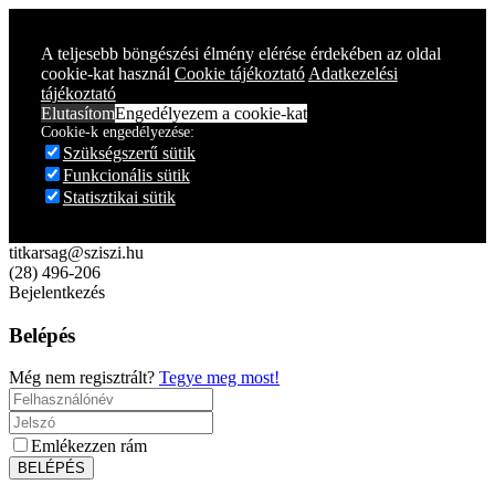
Year
Month
Year
Month
A teljesebb böngészési élmény elérése érdekében az oldal
cookie-kat használ
Cookie tájékoztató
Adatkezelési
tájékoztató
Elutasítom
Engedélyezem a cookie-kat
Cookie-k engedélyezése:
Szükségszerű sütik
Funkcionális sütik
Statisztikai sütik
titkarsag@sziszi.hu
(28) 496-206
Bejelentkezés
Belépés
Még nem regisztrált?
Tegye meg most!
Emlékezzen rám