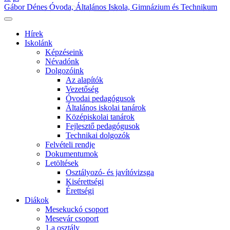
Gábor Dénes Óvoda, Általános Iskola, Gimnázium és Technikum
Hírek
Iskolánk
Képzéseink
Névadónk
Dolgozóink
Az alapítók
Vezetőség
Óvodai pedagógusok
Általános iskolai tanárok
Középiskolai tanárok
Fejlesztő pedagógusok
Technikai dolgozók
Felvételi rendje
Dokumentumok
Letöltések
Osztályozó- és javítóvizsga
Kisérettségi
Érettségi
Diákok
Mesekuckó csoport
Mesevár csoport
1.a osztály