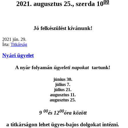
00
2021. augusztus 25., szerda 10
Jó felkészülést kívánunk!
2021
jún.
29.
Írta:
Titkárság
Nyári ügyelet
A nyár folyamán
ügyeleti napokat
tartunk!
június 30.
július 7.
július 21.
augusztus 11.
augusztus 25.
00
00
9
és 12
óra között
a titkárságon lehet ügyes-bajos dolgokat intézni.