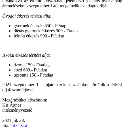
hivatkozva
az elmúlt időszakban jelentkező jelentős nyersanyag
áremelésekre
- szeptember 1-től megemelik az adagok díját.
Óvodai étkezés térítési díja:
gyermek étkezés 850.- Ft/nap
diétás gyermek étkezés 900.- Ft/nap
felnőtt étkezés 900.- Ft/adag
Iskolai étkezés térítési díja:
tízórai 150.- Ft/adag
ebéd 600.- Ft/adag
uzsonna 150.- Ft/adag
2021. szeptember 1. napjától ezeken az árakon történik a térítési
díjak számfejtése.
Megértésüket köszönöm:
Kis Ágnes
intézményvezető
2021
júl.
28.
Írta:
Titkárság