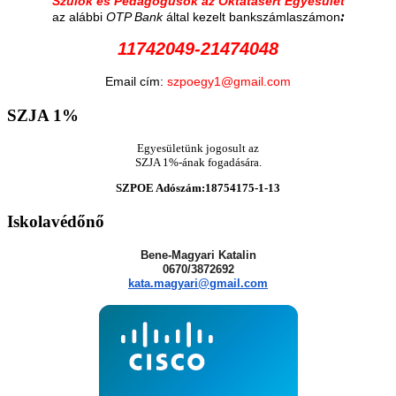
Szülők és Pedagógusok az Oktatásért Egyesület
:
az alábbi
OTP Bank
által kezelt bankszámlaszámon
11742049-21474048
Email cím:
szpoegy1@gmail.com
SZJA
1%
Egyesületünk jogosult az
SZJA 1%-ának fogadására.
SZPOE Adószám:18754175-1-13
Iskolavédőnő
Bene-Magyari Katalin
0670/3872692
kata.magyari@gmail.com