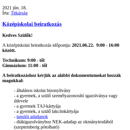
2021
jún.
18.
Írta:
Titkárság
Középiskolai beiratkozás
Kedves Szülők!
A középiskolai beiratkozás időpontja:
2021.06.22. 9:00 - 16:00
között.
Technikum: 9:00 - től
Gimnázium: 11:00 - től
A beiratkozáshoz kérjük az alábbi dokumentumokat hozzák
magukkal:
- általános iskolai bizonyítvány
- a gyermek, a szülő személyazonosító igazolványa vagy
útlevele
- a gyermek TAJ-kártyája
- a gyermek, a szülő lakcímkártyája
-
tanulói adatlapok
- diákigazolványhoz NEK-adatlap az okmányirodából
(szeptemberig pótolható)