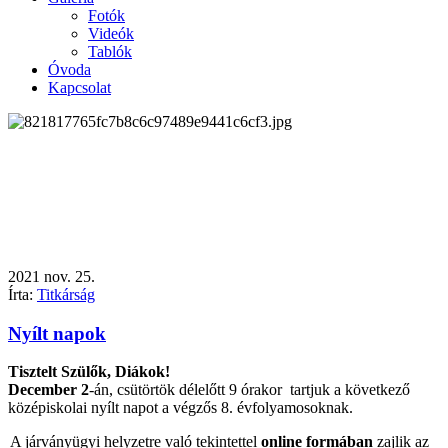
Fotók
Videók
Tablók
Óvoda
Kapcsolat
2021
nov.
25.
Írta:
Titkárság
Nyílt napok
Tisztelt Szülők, Diákok!
December 2
-án, csütörtök délelőtt 9 órakor tartjuk a következő
középiskolai nyílt napot a végzős 8. évfolyamosoknak.
A járványügyi helyzetre való tekintettel
online formában
zajlik az