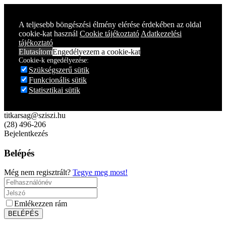
Year
Month
Year
Month
A teljesebb böngészési élmény elérése érdekében az oldal
cookie-kat használ
Cookie tájékoztató
Adatkezelési
tájékoztató
Elutasítom
Engedélyezem a cookie-kat
Cookie-k engedélyezése:
Szükségszerű sütik
Funkcionális sütik
Statisztikai sütik
titkarsag@sziszi.hu
(28) 496-206
Bejelentkezés
Belépés
Még nem regisztrált?
Tegye meg most!
Emlékezzen rám