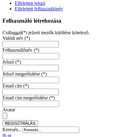
Elfelejtett jelszó
Elfelejtett felhasználónév
Felhasználó létrehozása
Csillaggal(*) jelzett mezők kitöltése kötelező.
Valódi név
(*)
Felhasználónév
(*)
Jelszó
(*)
Jelszó megerősítése
(*)
Email cím
(*)
Email cím megerősítése
(*)
Avatar
REGISZTRÁLÁS
Keresés...
fb
pt