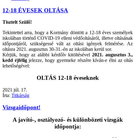
12-18 ÉVESEK OLTÁSA
Tisztelt Szülő!
Tekintettel arra, hogy a Kormány döntött a 12-18 éves személyek
iskolában történő COVID-19 elleni védőoltásáról, illetve oltásának
időpontjáról, szükségessé vált az oltási igények felmérése. Az
oltásra 2021. augusztus 30-31.-én az iskolában kerül sor.
Kérjük, hogy az alábbi kérdőív kitöltésével
2021. augusztus 3.,
kedd éjfélig
jelezze, hogy gyermeke részére kíván-e élni az oltás
lehetőségével:
OLTÁS 12-18 éveseknek
2021
júl.
17.
Írta:
Titkárság
Vizsgaidőpont!
A javító-, osztályozó- és különbözeti vizsgák
időpontja: