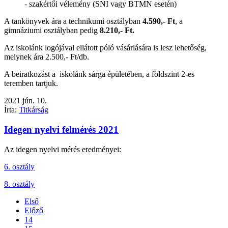
- szakértői vélemény (SNI vagy BTMN esetén)
A tankönyvek ára a technikumi osztályban
4.590,- Ft
, a
gimnáziumi osztályban pedig
8.210,- Ft.
Az iskolánk logójával ellátott póló vásárlására is lesz lehetőség,
melynek ára 2.500,- Ft/db.
A beiratkozást a iskolánk sárga épületében, a földszint 2-es
teremben tartjuk.
2021
jún.
10.
Írta:
Titkárság
Idegen nyelvi felmérés 2021
Az idegen nyelvi mérés eredményei:
6. osztály
8. osztály
Első
Előző
14