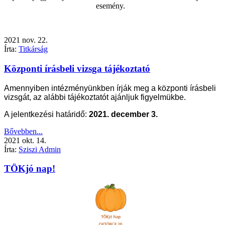
esemény.
2021
nov.
22.
Írta:
Titkárság
Központi írásbeli vizsga tájékoztató
Amennyiben intézményünkben írják meg a központi írásbeli
vizsgát, az alábbi tájékoztatót ajánljuk figyelmükbe.
A jelentkezési határidő:
2021. december 3.
Bővebben...
2021
okt.
14.
Írta:
Sziszi Admin
TÖKjó nap!