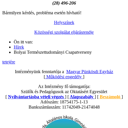
(28) 496-206
Bármilyen kérdés, probléma esetén hívható!
Helyszínek
Közösségi szolgálat eljárásrendje
Ön itt van:
Hírek
Bolyai Természettudományi Csapatverseny
tetejére
Intézményünk fenntartója a
Magyar Pünkösdi Egyház
[
Működési engedély
]
Az Intézmény fő támogatója:
Szülők és Pedagógusok az Oktatásért Egyesület
[
Nyilvántartásba vételi végzés
] [
Alapszabály
] [
Beszámoló
]
Adószám: 18754175-1-13
Bankszámlaszám: 11742049-21474048