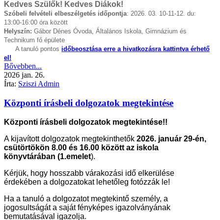
Kedves Szülők! Kedves Diákok!
Szóbeli felvételi elbeszélgetés időpontja
: 2026. 03. 10-11-12. du:
13:00-16:00 óra között
Helyszín:
Gábor Dénes Óvoda, Általános Iskola, Gimnázium és
Technikum fő épülete
A tanuló pontos
időbeosztása erre a hivatkozásra kattintva érhető
el!
Bővebben...
2026
jan.
26.
Írta:
Sziszi Admin
Központi írásbeli dolgozatok megtekintése
Központi írásbeli dolgozatok megtekintése!!
A kijavított dolgozatok megtekinthetők
2026. január 29-én,
csütörtökön 8.00 és 16.00 között az iskola
könyvtárában (1.emelet
).
Kérjük, hogy hosszabb várakozási idő elkerülése
érdekében a dolgozatokat lehetőleg fotózzák le!
Ha a tanuló a dolgozatot megtekintő személy, a
jogosultságát a saját fényképes igazolványának
bemutatásával igazolja.