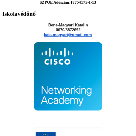
SZPOE Adószám:18754175-1-13
Iskolavédőnő
Bene-Magyari Katalin
0670/3872692
kata.magyari@gmail.com