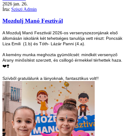
2026
jan.
26.
Írta:
Sziszi Admin
Mozdulj Manó Fesztivál
A Mozdulj Manó Fesztivál 2026-os versenyszezonjának első
állomásán iskolánk két tehetséges tanulója vett részt: Poncsák
Liza Emili (1.b) és Tóth- Lázár Panni (4.a).
A kemény munka meghozta gyümölcsét: mindkét versenyző
Arany minősítést szerzett, és csillogó érmekkel térhettek haza.
❤️❣️
Szívből gratulálunk a lányoknak, fantasztikus volt!!