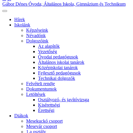
Gábor Dénes Óvoda, Általános Iskola, Gimnázium és Technikum
Hírek
Iskolánk
Képzéseink
Névadónk
Dolgozóink
Az alapítók
Vezetőség
Óvodai pedagógusok
Általános iskolai tanárok
Középiskolai tanárok
Fejlesztő pedagógusok
Technikai dolgozók
Felvételi rendje
Dokumentumok
Letöltések
Osztályozó- és javítóvizsga
Kisérettségi
Érettségi
Diákok
Mesekuckó csoport
Mesevár csoport
1.a osztály