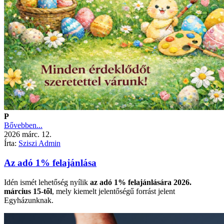
P
Bővebben...
2026
márc.
12.
Írta:
Sziszi Admin
Az adó 1% felajánlása
Idén ismét lehetőség nyílik
az adó 1% felajánlására
2026.
március 15-től
, mely kiemelt jelentőségű forrást jelent
Egyházunknak.