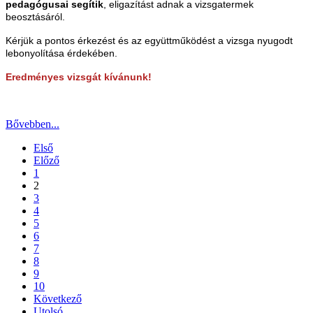
pedagógusai segítik
, eligazítást adnak a vizsgatermek
beosztásáról.
Kérjük a pontos érkezést és az együttműködést a vizsga nyugodt
lebonyolítása érdekében.
Eredményes vizsgát kívánunk!
Bővebben...
Első
Előző
1
2
3
4
5
6
7
8
9
10
Következő
Utolsó