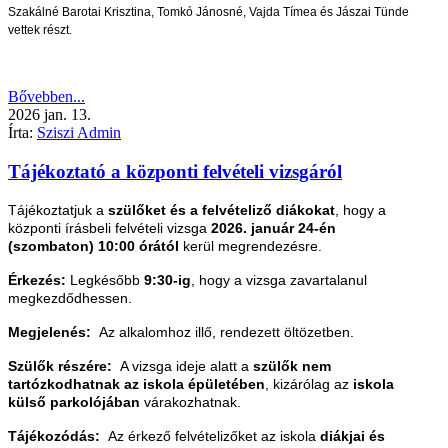
Szakálné Barotai Krisztina, Tomkó Jánosné, Vajda Tímea és Jászai Tünde
vettek részt.
Bővebben...
2026
jan.
13.
Írta:
Sziszi Admin
Tájékoztató a központi felvételi vizsgáról
Tájékoztatjuk a
szülőket és a felvételiző diákokat
, hogy a
központi írásbeli felvételi vizsga
2026. január 24-én
(szombaton) 10:00 órától
kerül megrendezésre.
Érkezés:
Legkésőbb
9:30-ig
, hogy a vizsga zavartalanul
megkezdődhessen.
Megjelenés:
Az alkalomhoz illő, rendezett öltözetben.
Szülők részére:
A vizsga ideje alatt a
szülők nem
tartózkodhatnak az iskola épületében
, kizárólag az
iskola
külső parkolójában
várakozhatnak.
Tájékozódás:
Az érkező felvételizőket az iskola
diákjai és