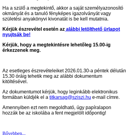
Ha a szülő a megtekintő, akkor a saját személyazonosító
okmányát és a tanuló fényképes igazolványát vagy
születési anyakönyvi kivonatát is be kell mutatnia.
Kérjük észrevétel esetén az
alábbi letölthető ürlapot
nyujtsák be!
Kérjük, hogy a megtekintésre lehetőleg 15.00-ig
érkezzenek meg.
Az esetleges észrevételeiket 2026.01.30-a péntek délután
15.30 óráig tehetik meg az alábbi dokumentum
kitöltésével.
Az dokumentumot kérjük, hogy leginkább elektronikus
formában küldjék el a
titkarsag@sziszi.hu
e-mail címre.
Amennyiben ezt nem megoldható, úgy papíralapon
hozzák be az iskolába a fent megjelölt időpontig!
Bővebben...