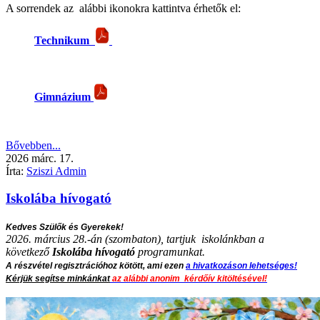
A sorrendek az alábbi ikonokra kattintva érhetők el:
Technikum
Gimnázium
Bővebben...
2026
márc.
17.
Írta:
Sziszi Admin
Iskolába hívogató
Kedves Szülők és Gyerekek!
2026. március 28.-án (szombaton), tartjuk iskolánkban a
következő
Iskolába hívogató
programunkat.
A részvétel regisztrációhoz kötött, ami ezen
a hivatkozáson lehetséges!
Kérjük segítse minkánkat
az alábbi anonim kérdőív kitöltésével!