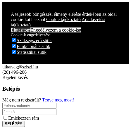
Year
Month
Year
Month
A teljesebb böngészési élmény elérése érdekében az oldal
cookie-kat használ
Cookie tájékoztató
Adatkezelési
tájékoztató
Elutasítom
Engedélyezem a cookie-kat
Cookie-k engedélyezése:
Szükségszerű sütik
Funkcionális sütik
Statisztikai sütik
titkarsag@sziszi.hu
(28) 496-206
Bejelentkezés
Belépés
Még nem regisztrált?
Tegye meg most!
Emlékezzen rám