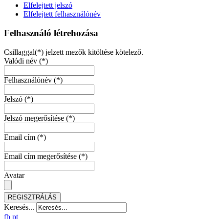
Elfelejtett jelszó
Elfelejtett felhasználónév
Felhasználó létrehozása
Csillaggal(*) jelzett mezők kitöltése kötelező.
Valódi név
(*)
Felhasználónév
(*)
Jelszó
(*)
Jelszó megerősítése
(*)
Email cím
(*)
Email cím megerősítése
(*)
Avatar
REGISZTRÁLÁS
Keresés...
fb
pt