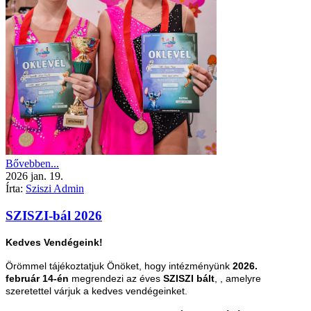
Bővebben...
2026
jan.
19.
Írta:
Sziszi Admin
SZISZI-bál 2026
Kedves Vendégeink!
Örömmel tájékoztatjuk Önöket, hogy intézményünk
2026.
február 14-én
megrendezi az éves
SZISZI bált
, , amelyre
szeretettel várjuk a kedves vendégeinket.