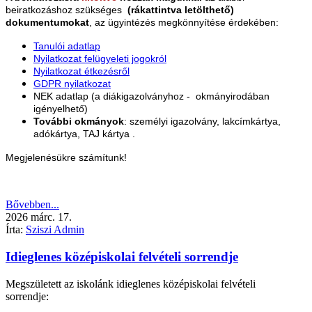
beiratkozáshoz szükséges
(rákattintva letölthető)
dokumentumokat
, az ügyintézés megkönnyítése érdekében:
Tanulói adatlap
Nyilatkozat felügyeleti jogokról
Nyilatkozat étkezésről
GDPR nyilatkozat
NEK adatlap (a diákigazolványhoz - okmányirodában
igényelhető)
További okmányok
: személyi igazolvány, lakcímkártya,
adókártya, TAJ kártya .
Megjelenésükre számítunk!
Bővebben...
2026
márc.
17.
Írta:
Sziszi Admin
Idieglenes középiskolai felvételi sorrendje
Megszületett az iskolánk idieglenes középiskolai felvételi
sorrendje: