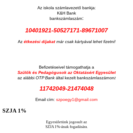
Az iskola számlavezető bankja:
K&H Bank
:
bankszámlaszám
10401921-50527171-89671007
Az
étkezési díjakat
már csak kártyával lehet fizetni!
Befizetéseivel támogathatja a
Szülők és Pedagógusok az Oktatásért Egyesület
:
az alábbi
OTP Bank
által kezelt bankszámlaszámon
11742049-21474048
Email cím:
szpoegy1@gmail.com
SZJA
1%
Egyesületünk jogosult az
SZJA 1%-ának fogadására.