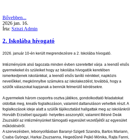
Bővebben...
2026
jan.
16.
Írta:
Sziszi Admin
2. Iskolába hívogató
2026. január 10-én került megrendezésre a 2. Iskolába hívogató.
Intézményünk alsó tagozata minden évben szeretettel várja a leendő elsős
gyermekeket és szüleiket hogy az Iskolába hívogatók keretében
ismerkedjenek iskolánkkal, a leendő elsős tanító nénikkel, napközis
nevelőkkel, megkönnyítve számukra az iskolakezdést, továbbá, hogy a
szülők válaszokat kapjanak a bennük felmerülő kérdésekre.
A gyermekek három csoportra osztva játékos, gondolkodtató feladatokat
oldottak meg, kreatív foglalkozáson, valamint daltanuláson vehettek részt. A
foglalkozások ideje alatt a szülők tájékoztatást hallgattak meg az iskolánkról
Horváth Erzsébet igazgató- helyettes asszonytól, valamint Illésné Deák
Zsuzsától az intézményünket támogató egyesület vezetőjétől az egyesület
működéséről.
A szervezésben, lebonyolításban Baranyi-Szigeti Szandra, Bartos Mariann,
Csaba Gyöngyi, Harkai Zsuzsanna, Hegedűsné Pejkó Mónika, Rajta Fanni,