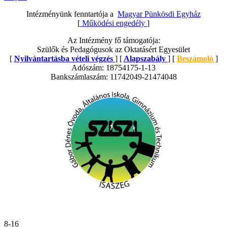
Intézményünk fenntartója a
Magyar Pünkösdi Egyház
[
Működési engedély
]
Az Intézmény fő támogatója:
Szülők és Pedagógusok az Oktatásért Egyesület
[
Nyilvántartásba vételi végzés
] [
Alapszabály
] [
Beszámoló
]
Adószám: 18754175-1-13
Bankszámlaszám: 11742049-21474048
8-16