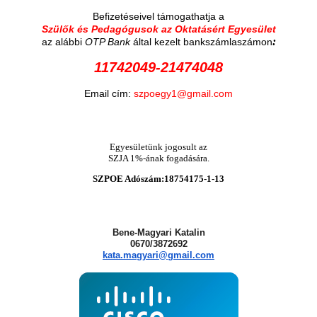
Befizetéseivel támogathatja a
Szülők és Pedagógusok az Oktatásért Egyesület
:
az alábbi
OTP Bank
által kezelt bankszámlaszámon
11742049-21474048
Email cím:
szpoegy1@gmail.com
Egyesületünk jogosult az
SZJA 1%-ának fogadására.
SZPOE Adószám:18754175-1-13
Bene-Magyari Katalin
0670/3872692
kata.magyari@gmail.com