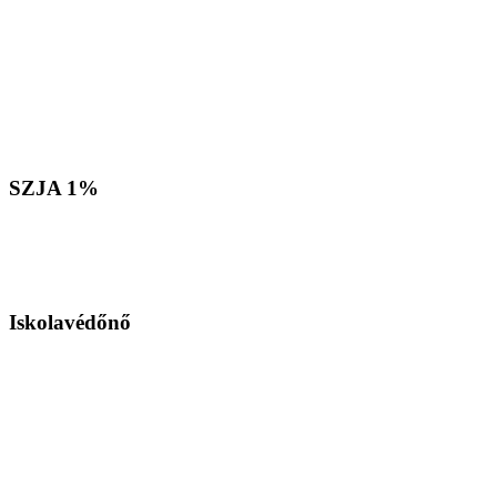
SZJA
1%
Iskolavédőnő