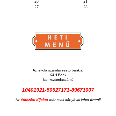
20
21
27
28
Az iskola számlavezető bankja:
K&H Bank
:
bankszámlaszám
10401921-50527171-89671007
Az
étkezési díjakat
már csak kártyával lehet fizetni!