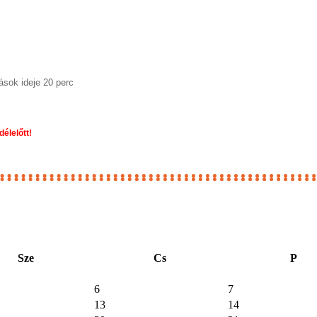
ások ideje 20 perc
élelőtt!
Sze
Cs
P
6
7
13
14