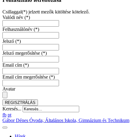
Csillaggal(*) jelzett mezők kitöltése kötelező.
Valódi név
(*)
Felhasználónév
(*)
Jelszó
(*)
Jelszó megerősítése
(*)
Email cím
(*)
Email cím megerősítése
(*)
Avatar
REGISZTRÁLÁS
Keresés...
fb
pt
Gábor Dénes Óvoda, Általános Iskola, Gimnázium és Technikum
Hírek