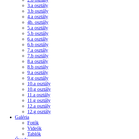
3.a osztály
3.b osztály
4.a osztály
4b. osztály
5.a osztály
5.b osztály
6.a osztály
6.b osztály
7.a osztály
7.b osztály
8.a osztály
8.b osztály
9.a osztály
9.g osztály
10.a osztály
10.g osztály
11.a osztály
11.g osztály
12.a osztály
12.g osztály
Galéria
Fotók
Videók
Tablók