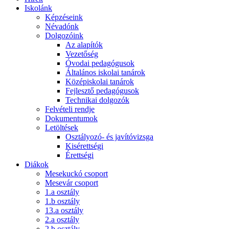
Iskolánk
Képzéseink
Névadónk
Dolgozóink
Az alapítók
Vezetőség
Óvodai pedagógusok
Általános iskolai tanárok
Középiskolai tanárok
Fejlesztő pedagógusok
Technikai dolgozók
Felvételi rendje
Dokumentumok
Letöltések
Osztályozó- és javítóvizsga
Kisérettségi
Érettségi
Diákok
Mesekuckó csoport
Mesevár csoport
1.a osztály
1.b osztály
13.a osztály
2.a osztály
2.b osztály