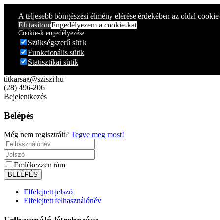
Year
Month
Year
Month
A teljesebb böngészési élmény elérése érdekében az oldal cookie
Elutasítom
Engedélyezem a cookie-kat
Cookie-k engedélyezése:
Szükségszerű sütik
Funkcionális sütik
Statisztikai sütik
titkarsag@sziszi.hu
(28) 496-206
Bejelentkezés
Belépés
Még nem regisztrált?
Tegye meg most!
Emlékezzen rám
Elfelejtett jelszó
Elfelejtett felhasználónév
Felhasználó létrehozása