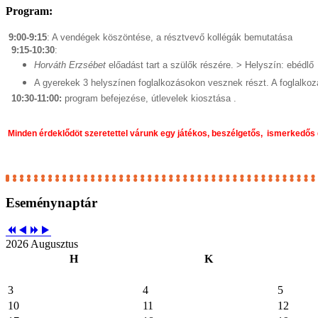
Program:
9:00-9:15
: A vendégek köszöntése, a résztvevő kollégák bemutatása
9:15-10:30
:
Horváth Erzsébet
előadást tart a szülők részére. > Helyszín: ebédlő
A gyerekek 3 helyszínen foglalkozásokon vesznek részt. A foglalkoz
10:30-11:00:
program befejezése, útlevelek kiosztása .
 Minden érdeklődöt szeretettel várunk egy játékos, beszélgetős,  ismerkedős d
Eseménynaptár
2026 Augusztus
H
K
3
4
5
10
11
12