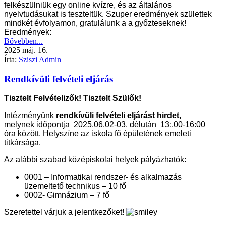
felkészülniük egy online kvízre, és az általános
nyelvtudásukat is teszteltük. Szuper eredmények születtek
mindkét évfolyamon, gratulálunk a a győzteseknek!
Eredmények:
Bővebben...
2025
máj.
16.
Írta:
Sziszi Admin
Rendkívüli felvételi eljárás
Tisztelt Felvételizők! Tisztelt Szülők!
Intézményünk
rendkívüli felvételi eljárást hirdet,
melynek időpontja 2025.06.02-03. délután 13:.00-16:00
óra között. H
elyszíne az iskola fő épületének emeleti
titkársága.
Az alábbi szabad középiskolai helyek pályázhatók:
0001 – Informatikai rendszer- és alkalmazás
üzemeltető technikus – 10 fő
0002- Gimnázium – 7 fő
Szeretettel várjuk a jelentkezőket!