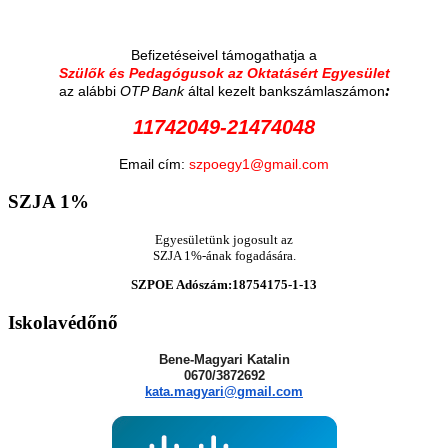
Befizetéseivel támogathatja a
Szülők és Pedagógusok az Oktatásért Egyesület
:
az alábbi
OTP Bank
által kezelt bankszámlaszámon
11742049-21474048
Email cím:
szpoegy1@gmail.com
SZJA
1%
Egyesületünk jogosult az
SZJA 1%-ának fogadására.
SZPOE Adószám:18754175-1-13
Iskolavédőnő
Bene-Magyari Katalin
0670/3872692
kata.magyari@gmail.com