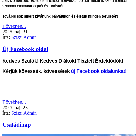
akik kiemelkedő, 90% feletti teljesítményükkel példát mutattak szorgalomból,
szakmai elhivatottságból és tudásból.
További sok sikert kívánunk pályájukon és életük minden területén!
Bővebben...
2025
máj.
31.
Írta:
Sziszi Admin
Új Facebook oldal
Kedves Szülők! Kedves Diákok! Tisztelt Érdeklődők!
Kérjük kövessék, kövessétek
új Facebook oldalunkat!
Bővebben...
2025
máj.
23.
Írta:
Sziszi Admin
Családinap