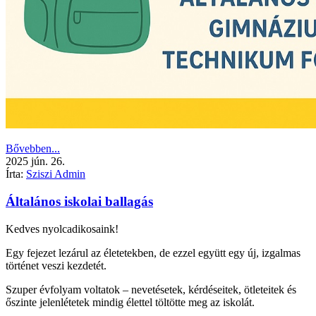
Bővebben...
2025
jún.
26.
Írta:
Sziszi Admin
Általános iskolai ballagás
Kedves nyolcadikosaink!
Egy fejezet lezárul az életetekben, de ezzel együtt egy új, izgalmas
történet veszi kezdetét.
Szuper évfolyam voltatok – nevetésetek, kérdéseitek, ötleteitek és
őszinte jelenlétetek mindig élettel töltötte meg az iskolát.