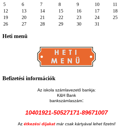
5
6
7
8
9
10
11
12
13
14
15
16
17
18
19
20
21
22
23
24
25
26
27
28
29
30
31
Heti
menü
Befizetési
információk
Az iskola számlavezető bankja:
K&H Bank
:
bankszámlaszám
10401921-50527171-89671007
Az
étkezési díjakat
már csak kártyával lehet fizetni!