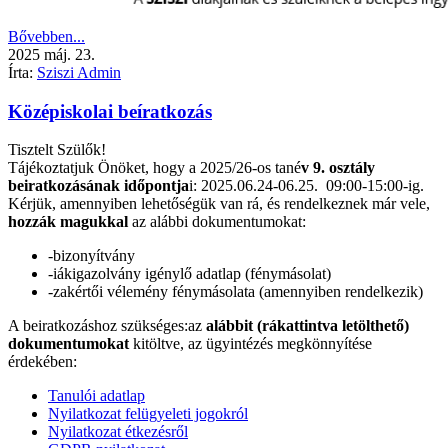
Bővebben...
2025
máj.
23.
Írta:
Sziszi Admin
Középiskolai beíratkozás
Tisztelt Szülők!
Tájékoztatjuk Önöket, hogy a 2025/26-os tané
v 9. osztály
beiratkozásának időpontja
i: 2025.06.24-06.25. 09:00-15:00-ig.
Kérjük, amennyiben lehetőségük van rá, és rendelkeznek már vele,
hozzák magukkal
az alábbi dokumentumokat:
-bizonyítvány
-iákigazolvány igénylő adatlap (fénymásolat)
-zakértői vélemény fénymásolata (amennyiben rendelkezik)
A beiratkozáshoz szükséges:az
alábbit (rákattintva letölthető)
dokumentumokat
kitöltve, az ügyintézés megkönnyítése
érdekében:
Tanulói adatlap
Nyilatkozat felügyeleti jogokról
Nyilatkozat étkezésről