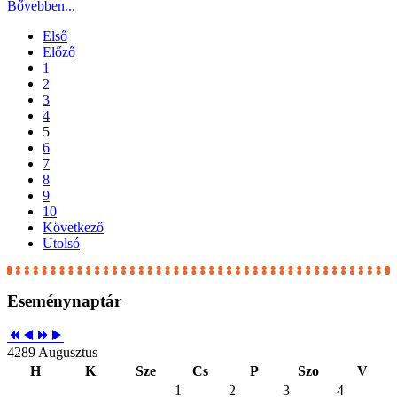
Bővebben...
Első
Előző
1
2
3
4
5
6
7
8
9
10
Következő
Utolsó
Eseménynaptár
4289 Augusztus
H
K
Sze
Cs
P
Szo
V
1
2
3
4