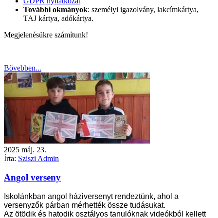
GDPR nyilatkozat
További okmányok
: személyi igazolvány, lakcímkártya,
TAJ kártya, adókártya.
Megjelenésükre számítunk!
Bővebben...
2025
máj.
23.
Írta:
Sziszi Admin
Angol verseny
Iskolánkban angol háziversenyt rendeztünk, ahol a
versenyzők párban mérhették össze tudásukat.
Az ötödik és hatodik osztályos tanulóknak videókból kellett