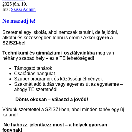
2025
jún.
19.
Írta:
Sziszi Admin
Ne maradj le!
Szeretnél egy iskolát, ahol nemcsak tanulni, de fejlődni,
alkotni és közösségben lenni is öröm? Akkor
gyere a
SZISZI-be
!
Technikumi és gimnáziumi osztályainkba
még van
néhány szabad hely – ez a TE lehetőséged!
Támogató tanárok
Családias hangulat
Szuper programok és közösségi élmények
Szakmát adó tudás vagy egyenes út az egyetemre –
ahogy TE szeretnéd!
Dönts okosan – válaszd a jövőd!
Várunk szeretettel a SZISZI-ben, ahol minden tanév egy új
kaland!
Ne habozz, jelentkezz most – a helyek gyorsan
fogynak!