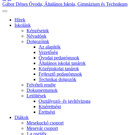
Gábor Dénes Óvoda, Általános Iskola, Gimnázium és Technikum
Hírek
Iskolánk
Képzéseink
Névadónk
Dolgozóink
Az alapítók
Vezetőség
Óvodai pedagógusok
Általános iskolai tanárok
Középiskolai tanárok
Fejlesztő pedagógusok
Technikai dolgozók
Felvételi rendje
Dokumentumok
Letöltések
Osztályozó- és javítóvizsga
Kisérettségi
Érettségi
Diákok
Mesekuckó csoport
Mesevár csoport
1.a osztály