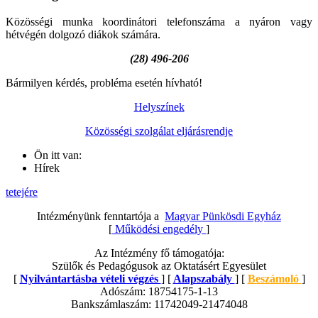
Közösségi munka koordinátori telefonszáma a nyáron vagy
hétvégén dolgozó diákok számára.
(28) 496-206
Bármilyen kérdés, probléma esetén hívható!
Helyszínek
Közösségi szolgálat eljárásrendje
Ön itt van:
Hírek
tetejére
Intézményünk fenntartója a
Magyar Pünkösdi Egyház
[
Működési engedély
]
Az Intézmény fő támogatója:
Szülők és Pedagógusok az Oktatásért Egyesület
[
Nyilvántartásba vételi végzés
] [
Alapszabály
] [
Beszámoló
]
Adószám: 18754175-1-13
Bankszámlaszám: 11742049-21474048