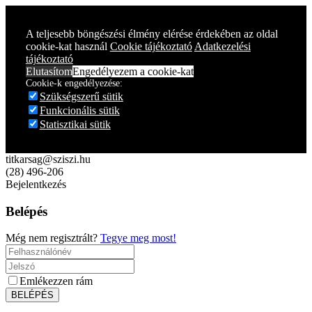
Year
Month
Year
Month
A teljesebb böngészési élmény elérése érdekében az oldal
cookie-kat használ
Cookie tájékoztató
Adatkezelési
tájékoztató
Elutasítom
Engedélyezem a cookie-kat
Cookie-k engedélyezése:
Szükségszerű sütik
Funkcionális sütik
Statisztikai sütik
titkarsag@sziszi.hu
(28) 496-206
Bejelentkezés
Belépés
Még nem regisztrált?
Tegye meg most!
Emlékezzen rám