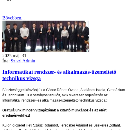
Bővebben...
2025
máj.
31.
Írta:
Sziszi Admin
Informatikai rendszer- és alkalmazás-üzemeltető
technikus vizsga
Büszkeséggel köszöntjük a Gábor Dénes Óvoda, Általános Iskola, Gimnázium
és Technikum 13.A osztályos tanulóit, akik sikeresen teljesítették az
Informatikai rendszer- és alkalmazás-üzemeltető technikus vizsgát!
Gratulálunk minden vizsgázónak a kitartó munkához és az elért
eredményekhez!
Külön dicséret illeti Szász Rolandot, Terecskei Ádámot és Szekeres Zoltánt,