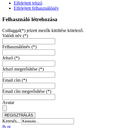
Elfelejtett jelszó
Elfelejtett felhasználónév
Felhasználó létrehozása
Csillaggal(*) jelzett mezők kitöltése kötelező.
Valódi név
(*)
Felhasználónév
(*)
Jelszó
(*)
Jelszó megerősítése
(*)
Email cím
(*)
Email cím megerősítése
(*)
Avatar
REGISZTRÁLÁS
Keresés...
fb
pt