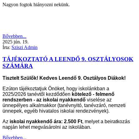
Nagyon fogtok hiányozni nekünk.
Bővebben...
2025
jún.
19.
Írta:
Sziszi Admin
TÁJÉKOZTATÓ A LEENDŐ 9. OSZTÁLYOSOK
SZÁMÁRA
Tisztelt Szülők! Kedves Leendő 9. Osztályos Diákok!
Ezúton tájékoztatjuk Önöket, hogy iskolánkban a
2025/2026 tanévtől kezdődően
kötelező -
felmenő
rendszerben - az iskolai nyakkendő
viselése az
ünnepélyes alkalmakkor (tanévnyitó, tanévzáró, nemzeti
ünnepek, egyéb hivatalos iskolai rendezvények).
Az
iskolai nyakkendő ára: 2.500 Ft
, melyet a beiratkozás
napján lehet megvásárolni az iskolában.
Bővebben...