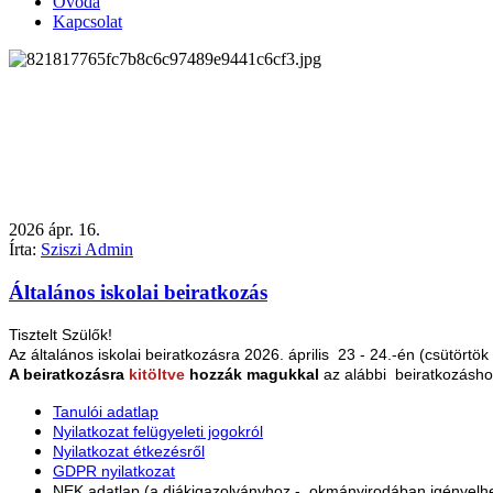
Óvoda
Kapcsolat
2026
ápr.
16.
Írta:
Sziszi Admin
Általános iskolai beiratkozás
Tisztelt Szülők!
Az általános iskolai beiratkozásra 2026. április 23 - 24.-én (csütörtö
A beiratkozásra
kitöltve
hozzák magukkal
az alábbi beiratkozásh
Tanulói adatlap
Nyilatkozat felügyeleti jogokról
Nyilatkozat étkezésről
GDPR nyilatkozat
NEK adatlap (a diákigazolványhoz - okmányirodában igényelh