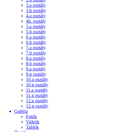
3.a osztály
3.b osztály
4.a osztály
4b. osztály
5.a osztály
5.b osztály
6.a osztály
6.b osztály
7.a osztály
7.b osztály
8.a osztály
8.b osztály
9.a osztály
9.g osztály
10.a osztály
10.g osztály
11.a osztály
11.g osztály
12.a osztály
12.g osztály
Galéria
Fotók
Videók
Tablók