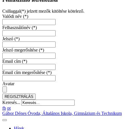
Csillaggal(*) jelzett mezők kitöltése kötelező.
Valódi név
(*)
Felhasználónév
(*)
Jelszó
(*)
Jelszó megerősítése
(*)
Email cím
(*)
Email cím megerősítése
(*)
Avatar
REGISZTRÁLÁS
Keresés...
fb
pt
Gábor Dénes Óvoda, Általános Iskola, Gimnázium és Technikum
Hírek