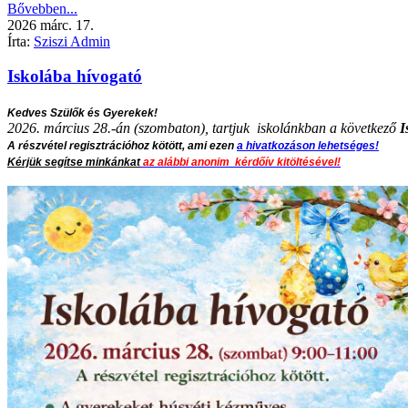
Bővebben...
2026
márc.
17.
Írta:
Sziszi Admin
Iskolába hívogató
Kedves Szülők és Gyerekek!
2026. március 28.-án (szombaton), tartjuk iskolánkban a következő
I
A részvétel regisztrációhoz kötött, ami ezen
a hivatkozáson lehetséges!
Kérjük segítse minkánkat
az alábbi anonim kérdőív kitöltésével!