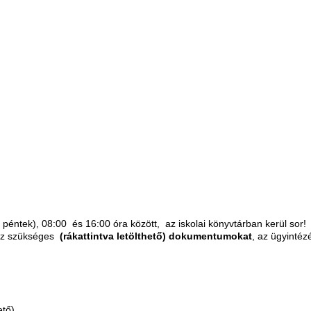
k péntek), 08:00 és 16:00 óra között, az iskolai könyvtárban kerül sor!
oz szükséges
(rákattintva letölthető) dokumentumokat
, az ügyinté
ető)