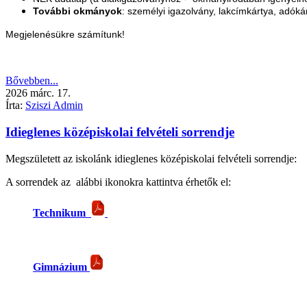
További okmányok
: személyi igazolvány, lakcímkártya, adókár
Megjelenésükre számítunk!
Bővebben...
2026
márc.
17.
Írta:
Sziszi Admin
Idieglenes középiskolai felvételi sorrendje
Megszületett az iskolánk idieglenes középiskolai felvételi sorrendje:
A sorrendek az alábbi ikonokra kattintva érhetők el:
Technikum
Gimnázium