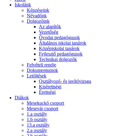
Iskolánk
Képzéseink
Névadónk
Dolgozóink
Az alapítók
Vezetőség
Óvodai pedagógusok
Általános iskolai tanárok
Középiskolai tanárok
Fejlesztő pedagógusok
Technikai dolgozók
Felvételi rendje
Dokumentumok
Letöltések
Osztályozó- és javítóvizsga
Kisérettségi
Érettségi
Diákok
Mesekuckó csoport
Mesevár csoport
1.a osztály
1.b osztály
13.a osztály
2.a osztály
2.b osztály