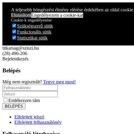
Year
Month
Year
Month
A teljesebb böngészési élmény elérése érdekében az oldal cookie
Elutasítom
Engedélyezem a cookie-kat
Cookie-k engedélyezése:
Szükségszerű sütik
Funkcionális sütik
Statisztikai sütik
titkarsag@sziszi.hu
(28) 496-206
Bejelentkezés
Belépés
Még nem regisztrált?
Tegye meg most!
Emlékezzen rám
Elfelejtett jelszó
Elfelejtett felhasználónév
Felhasználó létrehozása