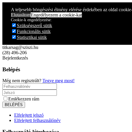
Year
Month
Year
Month
A teljesebb böngészési élmény elérése érdekében az oldal cookie
Elutasítom
Engedélyezem a cookie-kat
Cookie-k engedélyezése:
Szükségszerű sütik
Funkcionális sütik
Statisztikai sütik
titkarsag@sziszi.hu
(28) 496-206
Bejelentkezés
Belépés
Még nem regisztrált?
Tegye meg most!
Emlékezzen rám
Elfelejtett jelszó
Elfelejtett felhasználónév
Felhasználó létrehozása