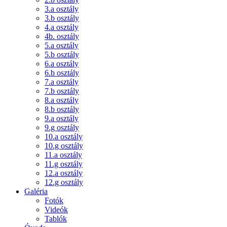
3.a osztály
3.b osztály
4.a osztály
4b. osztály
5.a osztály
5.b osztály
6.a osztály
6.b osztály
7.a osztály
7.b osztály
8.a osztály
8.b osztály
9.a osztály
9.g osztály
10.a osztály
10.g osztály
11.a osztály
11.g osztály
12.a osztály
12.g osztály
Galéria
Fotók
Videók
Tablók