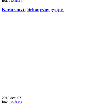
Írta:
Titkárság
Karácsonyi jótékonysági gyűjtés
2018
dec.
03.
Írta:
Titkárság