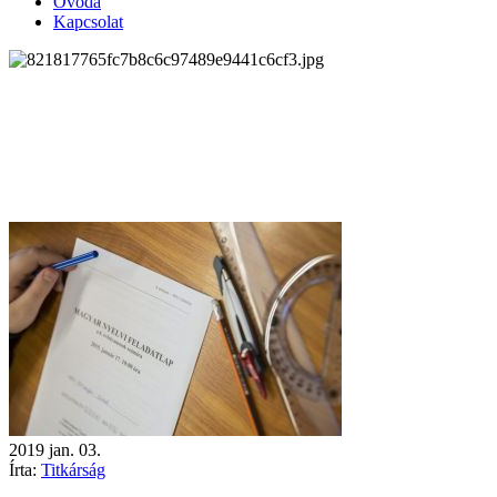
Óvoda
Kapcsolat
2019
jan.
03.
Írta:
Titkárság