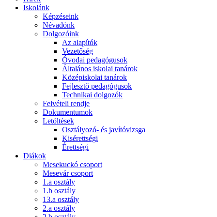
Iskolánk
Képzéseink
Névadónk
Dolgozóink
Az alapítók
Vezetőség
Óvodai pedagógusok
Általános iskolai tanárok
Középiskolai tanárok
Fejlesztő pedagógusok
Technikai dolgozók
Felvételi rendje
Dokumentumok
Letöltések
Osztályozó- és javítóvizsga
Kisérettségi
Érettségi
Diákok
Mesekuckó csoport
Mesevár csoport
1.a osztály
1.b osztály
13.a osztály
2.a osztály
2.b osztály