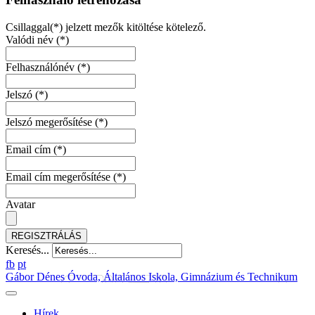
Csillaggal(*) jelzett mezők kitöltése kötelező.
Valódi név
(*)
Felhasználónév
(*)
Jelszó
(*)
Jelszó megerősítése
(*)
Email cím
(*)
Email cím megerősítése
(*)
Avatar
REGISZTRÁLÁS
Keresés...
fb
pt
Gábor Dénes Óvoda, Általános Iskola, Gimnázium és Technikum
Hírek