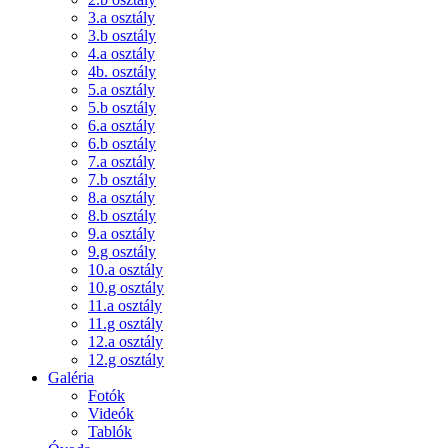
3.a osztály
3.b osztály
4.a osztály
4b. osztály
5.a osztály
5.b osztály
6.a osztály
6.b osztály
7.a osztály
7.b osztály
8.a osztály
8.b osztály
9.a osztály
9.g osztály
10.a osztály
10.g osztály
11.a osztály
11.g osztály
12.a osztály
12.g osztály
Galéria
Fotók
Videók
Tablók