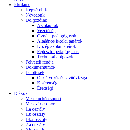
Iskolánk
Képzéseink
Névadónk
Dolgozóink
Az alapítók
Vezetőség
Óvodai pedagógusok
Általános iskolai tanárok
Középiskolai tanárok
Fejlesztő pedagógusok
Technikai dolgozók
Felvételi rendje
Dokumentumok
Letöltések
Osztályozó- és javítóvizsga
Kisérettségi
Érettségi
Diákok
Mesekuckó csoport
Mesevár csoport
1.a osztály
1.b osztály
13.a osztály
2.a osztály
2.b osztály