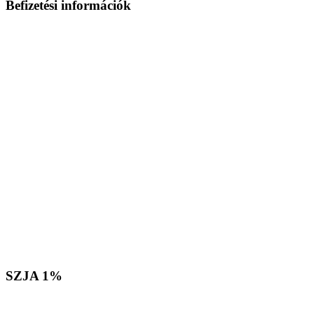
Befizetési
információk
SZJA
1%