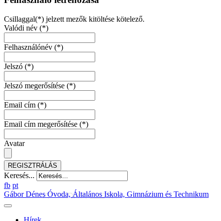
Csillaggal(*) jelzett mezők kitöltése kötelező.
Valódi név
(*)
Felhasználónév
(*)
Jelszó
(*)
Jelszó megerősítése
(*)
Email cím
(*)
Email cím megerősítése
(*)
Avatar
REGISZTRÁLÁS
Keresés...
fb
pt
Gábor Dénes Óvoda, Általános Iskola, Gimnázium és Technikum
Hírek