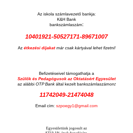
Az iskola számlavezető bankja:
K&H Bank
:
bankszámlaszám
10401921-50527171-89671007
Az
étkezési díjakat
már csak kártyával lehet fizetni!
Befizetéseivel támogathatja a
Szülők és Pedagógusok az Oktatásért Egyesület
:
az alábbi
OTP Bank
által kezelt bankszámlaszámon
11742049-21474048
Email cím:
szpoegy1@gmail.com
Egyesületünk jogosult az
SZJA 1%-ának fogadására.