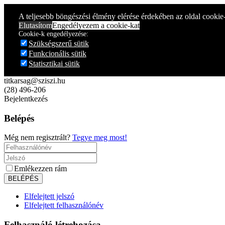
Year
Month
Year
Month
A teljesebb böngészési élmény elérése érdekében az oldal cookie
Elutasítom
Engedélyezem a cookie-kat
Cookie-k engedélyezése:
Szükségszerű sütik
Funkcionális sütik
Statisztikai sütik
titkarsag@sziszi.hu
(28) 496-206
Bejelentkezés
Belépés
Még nem regisztrált?
Tegye meg most!
Emlékezzen rám
Elfelejtett jelszó
Elfelejtett felhasználónév
Felhasználó létrehozása