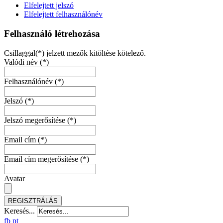
Elfelejtett jelszó
Elfelejtett felhasználónév
Felhasználó létrehozása
Csillaggal(*) jelzett mezők kitöltése kötelező.
Valódi név
(*)
Felhasználónév
(*)
Jelszó
(*)
Jelszó megerősítése
(*)
Email cím
(*)
Email cím megerősítése
(*)
Avatar
REGISZTRÁLÁS
Keresés...
fb
pt