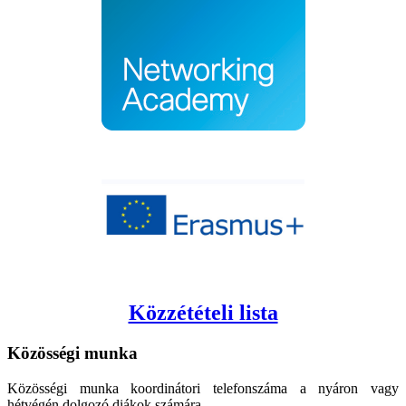
Közzétételi lista
Közösségi
munka
Közösségi munka koordinátori telefonszáma a nyáron vagy
hétvégén dolgozó diákok számára.