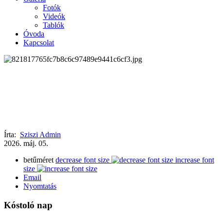
Fotók
Videók
Tablók
Óvoda
Kapcsolat
Írta:
Sziszi Admin
2026.
máj.
05.
betűméret
decrease font size
increase font
size
Email
Nyomtatás
Kóstoló nap