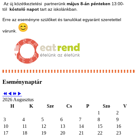
Az új közétkeztetési partnerünk
május 8-án pénteken
13:00-
tól
kóstoló napot
tart az iskolánkban.
Erre az eseményre szülőket és tanulókat egyaránt szeretettel
várunk
.
Eseménynaptár
2026 Augusztus
H
K
Sze
Cs
P
Szo
V
1
2
3
4
5
6
7
8
9
10
11
12
13
14
15
16
17
18
19
20
21
22
23