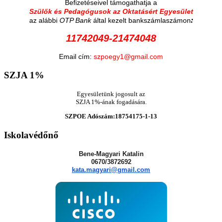
Befizetéseivel támogathatja a
Szülők és Pedagógusok az Oktatásért Egyesület
:
az alábbi
OTP Bank
által kezelt bankszámlaszámon
11742049-21474048
Email cím:
szpoegy1@gmail.com
SZJA
1%
Egyesületünk jogosult az
SZJA 1%-ának fogadására.
SZPOE Adószám:18754175-1-13
Iskolavédőnő
Bene-Magyari Katalin
0670/3872692
kata.magyari@gmail.com