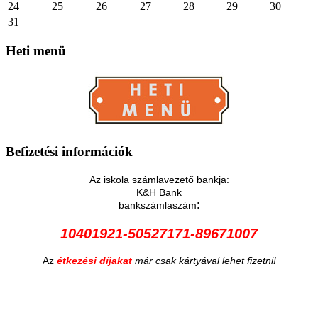
24
25
26
27
28
29
30
31
Heti
menü
Befizetési
információk
Az iskola számlavezető bankja:
K&H Bank
:
bankszámlaszám
10401921-50527171-89671007
Az
étkezési díjakat
már csak kártyával lehet fizetni!