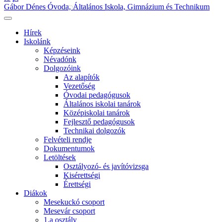
Gábor Dénes Óvoda, Általános Iskola, Gimnázium és Technikum
Hírek
Iskolánk
Képzéseink
Névadónk
Dolgozóink
Az alapítók
Vezetőség
Óvodai pedagógusok
Általános iskolai tanárok
Középiskolai tanárok
Fejlesztő pedagógusok
Technikai dolgozók
Felvételi rendje
Dokumentumok
Letöltések
Osztályozó- és javítóvizsga
Kisérettségi
Érettségi
Diákok
Mesekuckó csoport
Mesevár csoport
1.a osztály