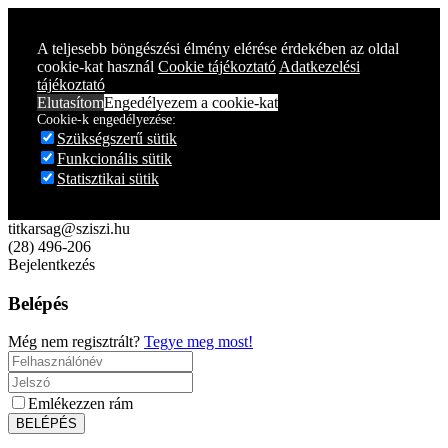
Year
Month
Year
Month
A teljesebb böngészési élmény elérése érdekében az oldal
cookie-kat használ
Cookie tájékoztató
Adatkezelési
tájékoztató
Elutasítom
Engedélyezem a cookie-kat
Cookie-k engedélyezése:
Szükségszerű sütik
Funkcionális sütik
Statisztikai sütik
titkarsag@sziszi.hu
(28) 496-206
Bejelentkezés
Belépés
Még nem regisztrált?
Tegye meg most!
Emlékezzen rám