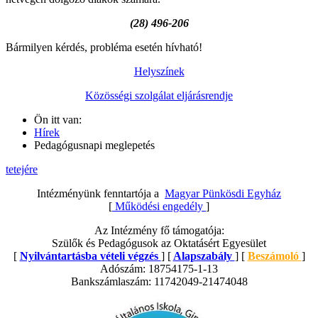
(28) 496-206
Bármilyen kérdés, probléma esetén hívható!
Helyszínek
Közösségi szolgálat eljárásrendje
Ön itt van:
Hírek
Pedagógusnapi meglepetés
tetejére
Intézményünk fenntartója a
Magyar Pünkösdi Egyház
[
Működési engedély
]
Az Intézmény fő támogatója:
Szülők és Pedagógusok az Oktatásért Egyesület
[
Nyilvántartásba vételi végzés
] [
Alapszabály
] [
Beszámoló
]
Adószám: 18754175-1-13
Bankszámlaszám: 11742049-21474048