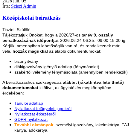
2026
jún.
05.
Írta:
Sziszi Admin
Középiskolai beiratkzás
Tisztelt Szülők!
Tájékoztatjuk Önöket, hogy a 2026/27-os tané
v 9. osztály
beiratkozásának időpontja
i: 2026.06.24-06.25. 09:00-15:00-ig.
Kérjük, amennyiben lehetőségük van rá, és rendelkeznek már
vele,
hozzák magukkal
az alábbi dokumentumokat:
bizonyítvány
diákigazolvány igénylő adatlap (fénymásolat)
szakértői vélemény fénymásolata (amennyiben rendelkezik)
A beiratkozáshoz szükséges:az
alábbit (rákattintva letölthető)
dokumentumokat
kitöltve, az ügyintézés megkönnyítése
érdekében:
Tanulói adatlap
Nyilatkozat felügyeleti jogokról
Nyilatkozat étkezésről
GDPR nyilatkozat
További okmányok
:
személyi igazolvány, lakcímkártya, TAJ
kártya, adókártya.