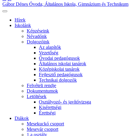
Gábor Dénes Óvoda, Általános Iskola, Gimnázium és Technikum
Hírek
Iskolánk
Képzéseink
Névadónk
Dolgozóink
Az alapítók
Vezetőség
Óvodai pedagógusok
Általános iskolai tanárok
Középiskolai tanárok
Fejlesztő pedagógusok
Technikai dolgozók
Felvételi rendje
Dokumentumok
Letöltések
Osztályozó- és javítóvizsga
Kisérettségi
Érettségi
Diákok
Mesekuckó csoport
Mesevár csoport
1.a osztály