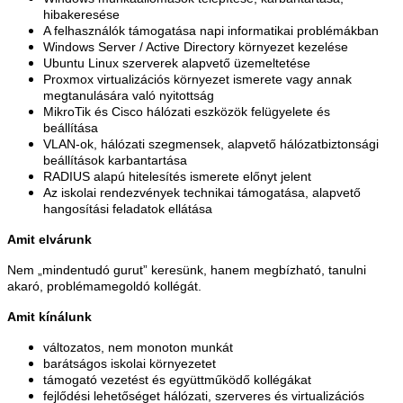
hibakeresése
A felhasználók támogatása napi informatikai problémákban
Windows Server / Active Directory környezet kezelése
Ubuntu Linux szerverek alapvető üzemeltetése
Proxmox virtualizációs környezet ismerete vagy annak
megtanulására való nyitottság
MikroTik és Cisco hálózati eszközök felügyelete és
beállítása
VLAN-ok, hálózati szegmensek, alapvető hálózatbiztonsági
beállítások karbantartása
RADIUS alapú hitelesítés ismerete előnyt jelent
Az iskolai rendezvények technikai támogatása, alapvető
hangosítási feladatok ellátása
Amit elvárunk
Nem „mindentudó gurut” keresünk, hanem megbízható, tanulni
akaró, problémamegoldó kollégát.
Amit kínálunk
változatos, nem monoton munkát
barátságos iskolai környezetet
támogató vezetést és együttműködő kollégákat
fejlődési lehetőséget hálózati, szerveres és virtualizációs