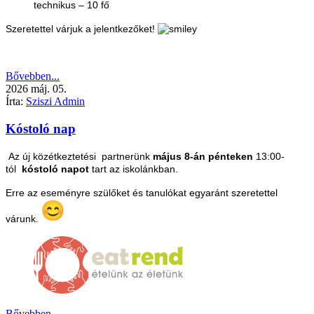
technikus – 10 fő
Szeretettel várjuk a jelentkezőket!
Bővebben...
2026
máj.
05.
Írta:
Sziszi Admin
Kóstoló nap
Az új közétkeztetési partnerünk
május 8-án pénteken
13:00-
tól
kóstoló napot
tart az iskolánkban.
Erre az eseményre szülőket és tanulókat egyaránt szeretettel
várunk
.
Bővebben...