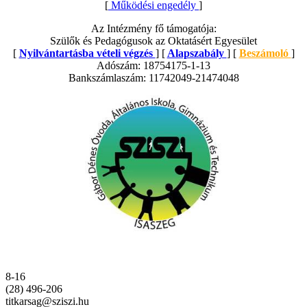
[
Működési engedély
]
Az Intézmény fő támogatója:
Szülők és Pedagógusok az Oktatásért Egyesület
[
Nyilvántartásba vételi végzés
] [
Alapszabály
] [
Beszámoló
]
Adószám: 18754175-1-13
Bankszámlaszám: 11742049-21474048
8-16
(28) 496-206
titkarsag@sziszi.hu