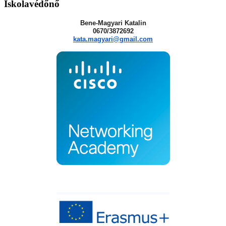
Iskolavédőnő
Bene-Magyari Katalin
0670/3872692
kata.magyari@gmail.com