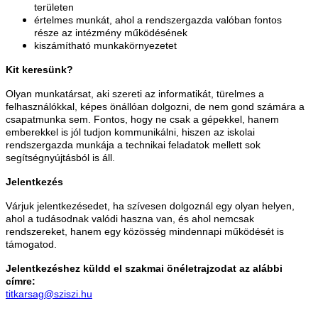
területen
értelmes munkát, ahol a rendszergazda valóban fontos
része az intézmény működésének
kiszámítható munkakörnyezetet
Kit keresünk?
Olyan munkatársat, aki szereti az informatikát, türelmes a
felhasználókkal, képes önállóan dolgozni, de nem gond számára a
csapatmunka sem. Fontos, hogy ne csak a gépekkel, hanem
emberekkel is jól tudjon kommunikálni, hiszen az iskolai
rendszergazda munkája a technikai feladatok mellett sok
segítségnyújtásból is áll.
Jelentkezés
Várjuk jelentkezésedet, ha szívesen dolgoznál egy olyan helyen,
ahol a tudásodnak valódi haszna van, és ahol nemcsak
rendszereket, hanem egy közösség mindennapi működését is
támogatod.
Jelentkezéshez küldd el szakmai önéletrajzodat az alábbi
címre:
titkarsag@sziszi.hu