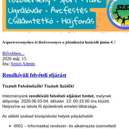
A sportversenyekre és főzőversenyre a jelentkezési határidő június 4. !
Bővebben...
2026
máj.
15.
Írta:
Sziszi Admin
Rendkívüli felvételi eljárást
Tisztelt Felvételizők! Tisztelt Szülők!
Intézményünk
rendkívüli felvételi eljárást hirdet,
melynek
időpontja 2026.06.03-04. délután 13:.00-15:00 óra között.
H
elyszíne az iskola fő épületének emeleti titkársága.
Az alábbi szabad középiskolai helyek pályázhatók:
0001 – Informatikai rendszer- és alkalmazás üzemeltető