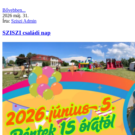
Bővebben...
2026
máj.
31.
Írta:
Sziszi Admin
SZISZI családi nap