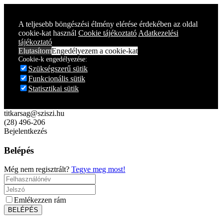
Year
Month
Year
Month
A teljesebb böngészési élmény elérése érdekében az oldal
cookie-kat használ
Cookie tájékoztató
Adatkezelési
tájékoztató
Elutasítom
Engedélyezem a cookie-kat
Cookie-k engedélyezése:
Szükségszerű sütik
Funkcionális sütik
Statisztikai sütik
titkarsag@sziszi.hu
(28) 496-206
Bejelentkezés
Belépés
Még nem regisztrált?
Tegye meg most!
Emlékezzen rám