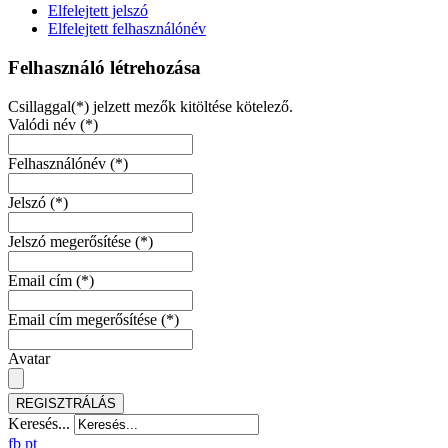
Elfelejtett jelszó
Elfelejtett felhasználónév
Felhasználó létrehozása
Csillaggal(*) jelzett mezők kitöltése kötelező.
Valódi név
(*)
Felhasználónév
(*)
Jelszó
(*)
Jelszó megerősítése
(*)
Email cím
(*)
Email cím megerősítése
(*)
Avatar
REGISZTRÁLÁS
Keresés...
fb
pt