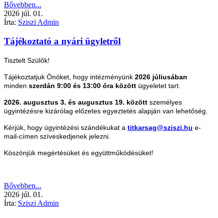
Bővebben...
2026
júl.
01.
Írta:
Sziszi Admin
Tájékoztató a nyári ügyletről
Tisztelt Szülők!
Tájékoztatjuk Önöket, hogy intézményünk
2026 júliusában
minden
szerdán 9:00 és 13:00 óra között
ügyeletet tart.
2026. augusztus 3. és augusztus 19. között
személyes
ügyintézésre kizárólag előzetes egyeztetés alapján van lehetőség.
Kérjük, hogy ügyintézési szándékukat a
titkarsag@sziszi.hu
e-
mail-címen szíveskedjenek jelezni.
Köszönjük megértésüket és együttműködésüket!
Bővebben...
2026
júl.
01.
Írta:
Sziszi Admin