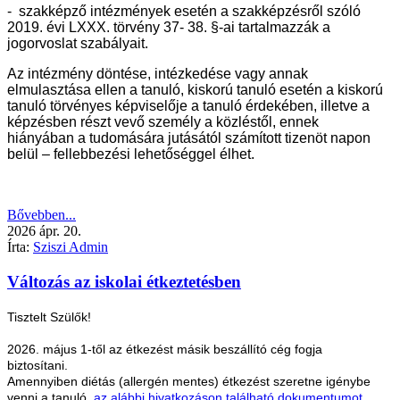
- szakképző intézmények esetén a szakképzésről szóló
2019. évi LXXX. törvény 37- 38. §-ai tartalmazzák a
jogorvoslat szabályait.
Az intézmény döntése, intézkedése vagy annak
elmulasztása ellen a tanuló, kiskorú tanuló esetén a kiskorú
tanuló törvényes képviselője a tanuló érdekében, illetve a
képzésben részt vevő személy a közléstől, ennek
hiányában a tudomására jutásától számított tizenöt napon
belül – fellebbezési lehetőséggel élhet.
Bővebben...
2026
ápr.
20.
Írta:
Sziszi Admin
Változás az iskolai étkeztetésben
Tisztelt Szülők!
2026. május 1-től az étkezést másik beszállító cég fogja
biztosítani.
Amennyiben diétás (allergén mentes) étkezést szeretne igénybe
venni a tanuló,
az alábbi hivatkozáson található dokumentumot