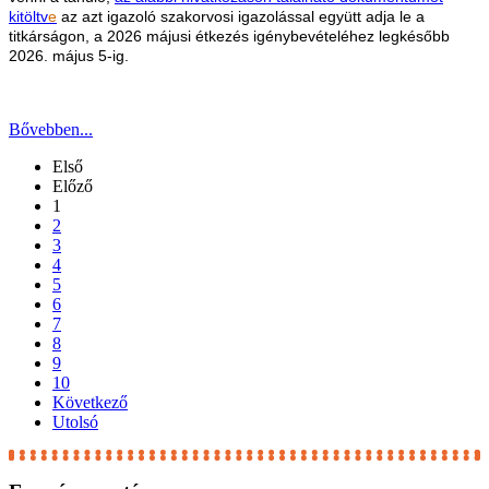
kitöltv
e
az azt igazoló szakorvosi igazolással együtt adja le a
titkárságon, a 2026 májusi étkezés igénybevételéhez legkésőbb
2026. május 5-ig.
Bővebben...
Első
Előző
1
2
3
4
5
6
7
8
9
10
Következő
Utolsó