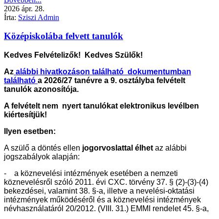
2026
ápr.
28.
Írta:
Sziszi Admin
Középiskolába felvett tanulók
Kedves Felvételizők! Kedves Szülők!
Az
alábbi hivatkozáson található dokumentumban
található
a 2026/27 tanévre a 9. osztályba felvételt
tanulók azonosítója.
A felvételt nem nyert tanulókat elektronikus levélben
kiértesítjük!
Ilyen esetben:
A szülő a döntés ellen
jogorvoslattal élhet
az alábbi
jogszabályok alapján:
- a köznevelési intézmények esetében a nemzeti
köznevelésről szóló 2011. évi CXC. törvény 37. § (2)-(3)-(4)
bekezdései, valamint 38. §-a, illetve a nevelési-oktatási
intézmények működéséről és a köznevelési intézmények
névhasználatáról 20/2012. (VIII. 31.) EMMI rendelet 45. §-a,