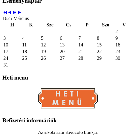
Eseménynaptár
1625 Március
H
K
Sze
Cs
P
Szo
V
1
2
3
4
5
6
7
8
9
10
11
12
13
14
15
16
17
18
19
20
21
22
23
24
25
26
27
28
29
30
31
Heti
menü
Befizetési
információk
Az iskola számlavezető bankja: