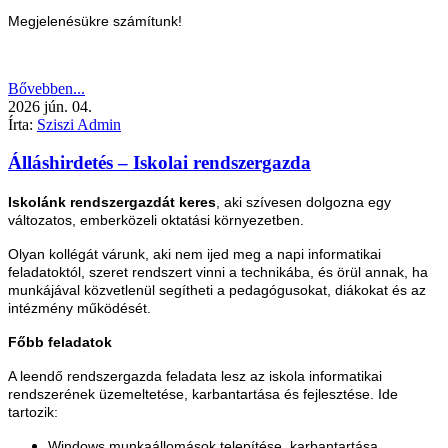
Megjelenésükre számítunk!
Bővebben...
2026
jún.
04.
Írta:
Sziszi Admin
Álláshirdetés – Iskolai rendszergazda
Iskolánk rendszergazdát keres
, aki szívesen dolgozna egy
változatos, emberközeli oktatási környezetben.
Olyan kollégát várunk, aki nem ijed meg a napi informatikai
feladatoktól, szeret rendszert vinni a technikába, és örül annak, ha
munkájával közvetlenül segítheti a pedagógusokat, diákokat és az
intézmény működését.
Főbb feladatok
A leendő rendszergazda feladata lesz az iskola informatikai
rendszerének üzemeltetése, karbantartása és fejlesztése. Ide
tartozik:
Windows munkaállomások telepítése, karbantartása,