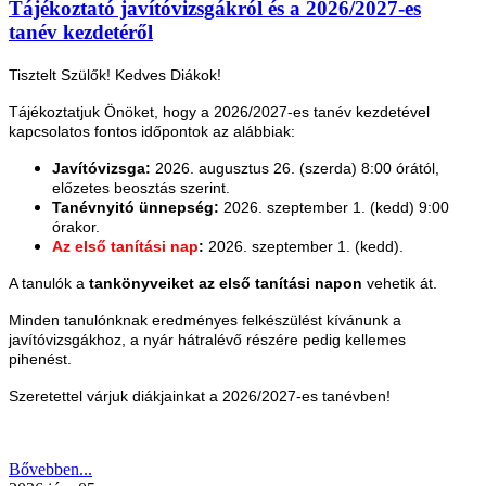
Tájékoztató javítóvizsgákról és a 2026/2027-es
tanév kezdetéről
Tisztelt Szülők! Kedves Diákok!
Tájékoztatjuk Önöket, hogy a 2026/2027-es tanév kezdetével
kapcsolatos fontos időpontok az alábbiak:
Javítóvizsga:
2026. augusztus 26. (szerda) 8:00 órától,
előzetes beosztás szerint.
Tanévnyitó ünnepség:
2026. szeptember 1. (kedd) 9:00
órakor.
Az első tanítási nap
:
2026. szeptember 1. (kedd).
A tanulók a
tankönyveiket az első tanítási napon
vehetik át.
Minden tanulónknak eredményes felkészülést kívánunk a
javítóvizsgákhoz, a nyár hátralévő részére pedig kellemes
pihenést.
Szeretettel várjuk diákjainkat a 2026/2027-es tanévben!
Bővebben...