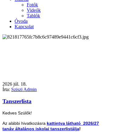
Fotók
Videók
Tablók
Óvoda
Kapcsolat
2026
júl.
18.
Írta:
Sziszi Admin
Tanszerlista
Kedves Szülők!
Az alábbi hivatkozásra
kattintva látható 2026/27
tanáv általános iskolai tanszerlistálja
!