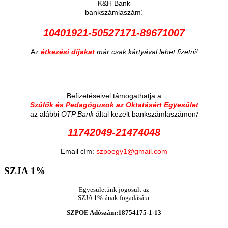
K&H Bank
:
bankszámlaszám
10401921-50527171-89671007
Az
étkezési díjakat
már csak kártyával lehet fizetni!
Befizetéseivel támogathatja a
Szülők és Pedagógusok az Oktatásért Egyesület
:
az alábbi
OTP Bank
által kezelt bankszámlaszámon
11742049-21474048
Email cím:
szpoegy1@gmail.com
SZJA
1%
Egyesületünk jogosult az
SZJA 1%-ának fogadására.
SZPOE Adószám:18754175-1-13