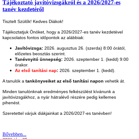
Tájékoztató javítóvizsgákról és a 2026/2027-es
tanév kezdetéről
Tisztelt Szülők! Kedves Diákok!
Tájékoztatjuk Önöket, hogy a 2026/2027-es tanév kezdetével
kapcsolatos fontos időpontok az alábbiak:
Javítóvizsga:
2026. augusztus 26. (szerda) 8:00 órától,
előzetes beosztás szerint.
Tanévnyitó ünnepség:
2026. szeptember 1. (kedd) 9:00
órakor.
Az első tanítási nap
:
2026. szeptember 1. (kedd).
A tanulók a
tankönyveiket az első tanítási napon
vehetik át.
Minden tanulónknak eredményes felkészülést kívánunk a
javítóvizsgákhoz, a nyár hátralévő részére pedig kellemes
pihenést.
Szeretettel várjuk diákjainkat a 2026/2027-es tanévben!
Bővebben...