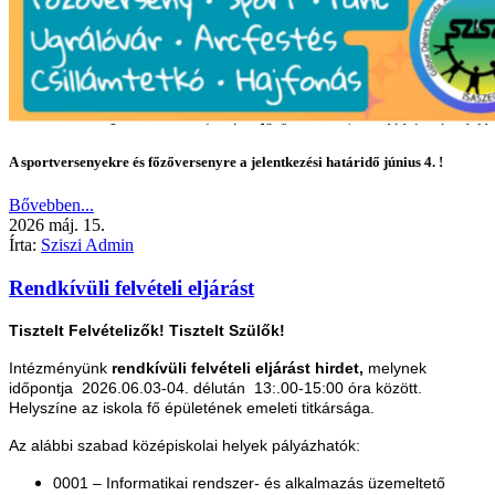
A sportversenyekre és főzőversenyre a jelentkezési határidő június 4. !
Bővebben...
2026
máj.
15.
Írta:
Sziszi Admin
Rendkívüli felvételi eljárást
Tisztelt Felvételizők! Tisztelt Szülők!
Intézményünk
rendkívüli felvételi eljárást hirdet,
melynek
időpontja 2026.06.03-04. délután 13:.00-15:00 óra között.
H
elyszíne az iskola fő épületének emeleti titkársága.
Az alábbi szabad középiskolai helyek pályázhatók:
0001 – Informatikai rendszer- és alkalmazás üzemeltető