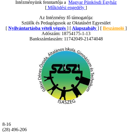
Intézményünk fenntartója a
Magyar Pünkösdi Egyház
[
Működési engedély
]
Az Intézmény fő támogatója:
Szülők és Pedagógusok az Oktatásért Egyesület
[
Nyilvántartásba vételi végzés
] [
Alapszabály
] [
Beszámoló
]
Adószám: 18754175-1-13
Bankszámlaszám: 11742049-21474048
8-16
(28) 496-206