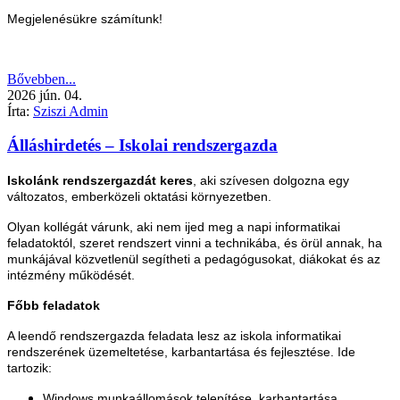
Megjelenésükre számítunk!
Bővebben...
2026
jún.
04.
Írta:
Sziszi Admin
Álláshirdetés – Iskolai rendszergazda
Iskolánk rendszergazdát keres
, aki szívesen dolgozna egy
változatos, emberközeli oktatási környezetben.
Olyan kollégát várunk, aki nem ijed meg a napi informatikai
feladatoktól, szeret rendszert vinni a technikába, és örül annak, ha
munkájával közvetlenül segítheti a pedagógusokat, diákokat és az
intézmény működését.
Főbb feladatok
A leendő rendszergazda feladata lesz az iskola informatikai
rendszerének üzemeltetése, karbantartása és fejlesztése. Ide
tartozik:
Windows munkaállomások telepítése, karbantartása,