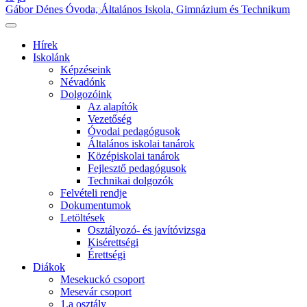
Gábor Dénes Óvoda, Általános Iskola, Gimnázium és Technikum
Hírek
Iskolánk
Képzéseink
Névadónk
Dolgozóink
Az alapítók
Vezetőség
Óvodai pedagógusok
Általános iskolai tanárok
Középiskolai tanárok
Fejlesztő pedagógusok
Technikai dolgozók
Felvételi rendje
Dokumentumok
Letöltések
Osztályozó- és javítóvizsga
Kisérettségi
Érettségi
Diákok
Mesekuckó csoport
Mesevár csoport
1.a osztály