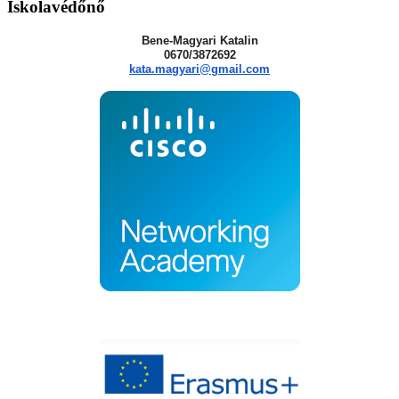
Iskolavédőnő
Bene-Magyari Katalin
0670/3872692
kata.magyari@gmail.com