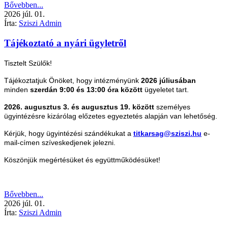
Bővebben...
2026
júl.
01.
Írta:
Sziszi Admin
Tájékoztató a nyári ügyletről
Tisztelt Szülők!
Tájékoztatjuk Önöket, hogy intézményünk
2026 júliusában
minden
szerdán 9:00 és 13:00 óra között
ügyeletet tart.
2026. augusztus 3. és augusztus 19. között
személyes
ügyintézésre kizárólag előzetes egyeztetés alapján van lehetőség.
Kérjük, hogy ügyintézési szándékukat a
titkarsag@sziszi.hu
e-
mail-címen szíveskedjenek jelezni.
Köszönjük megértésüket és együttműködésüket!
Bővebben...
2026
júl.
01.
Írta:
Sziszi Admin