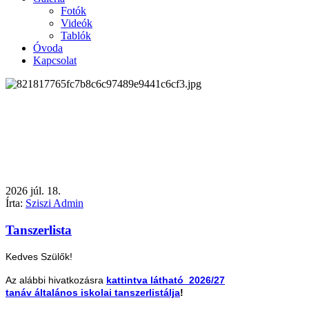
Fotók
Videók
Tablók
Óvoda
Kapcsolat
2026
júl.
18.
Írta:
Sziszi Admin
Tanszerlista
Kedves Szülők!
Az alábbi hivatkozásra
kattintva látható 2026/27
tanáv általános iskolai tanszerlistálja
!