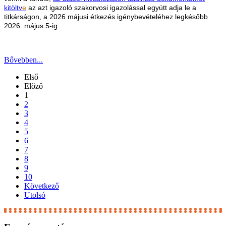
kitöltv
e
az azt igazoló szakorvosi igazolással együtt adja le a
titkárságon, a 2026 májusi étkezés igénybevételéhez legkésőbb
2026. május 5-ig.
Bővebben...
Első
Előző
1
2
3
4
5
6
7
8
9
10
Következő
Utolsó