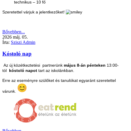
technikus – 10 fő
Szeretettel várjuk a jelentkezőket!
Bővebben...
2026
máj.
05.
Írta:
Sziszi Admin
Kóstoló nap
Az új közétkeztetési partnerünk
május 8-án pénteken
13:00-
tól
kóstoló napot
tart az iskolánkban.
Erre az eseményre szülőket és tanulókat egyaránt szeretettel
várunk
.
Bővebben...