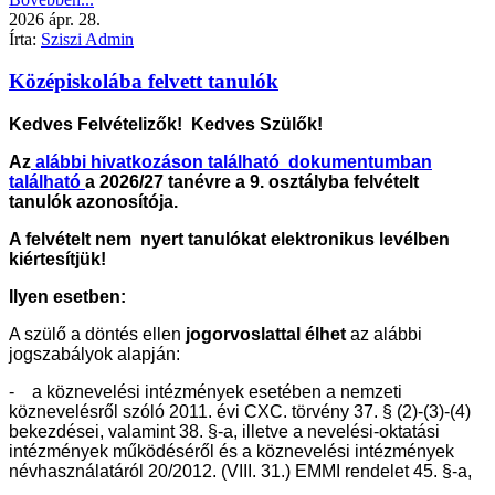
2026
ápr.
28.
Írta:
Sziszi Admin
Középiskolába felvett tanulók
Kedves Felvételizők! Kedves Szülők!
Az
alábbi hivatkozáson található dokumentumban
található
a 2026/27 tanévre a 9. osztályba felvételt
tanulók azonosítója.
A felvételt nem nyert tanulókat elektronikus levélben
kiértesítjük!
Ilyen esetben:
A szülő a döntés ellen
jogorvoslattal élhet
az alábbi
jogszabályok alapján:
- a köznevelési intézmények esetében a nemzeti
köznevelésről szóló 2011. évi CXC. törvény 37. § (2)-(3)-(4)
bekezdései, valamint 38. §-a, illetve a nevelési-oktatási
intézmények működéséről és a köznevelési intézmények
névhasználatáról 20/2012. (VIII. 31.) EMMI rendelet 45. §-a,