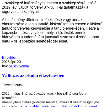
- szakképző intézmények esetén a szakképzésről szóló
2019. évi LXXX. törvény 37- 38. §-ai tartalmazzák a
jogorvoslat szabályait.
Az intézmény döntése, intézkedése vagy annak
elmulasztása ellen a tanuló, kiskorú tanuló esetén a kiskorú
tanuló törvényes képviselője a tanuló érdekében, illetve a
képzésben részt vevő személy a közléstől, ennek
hiányában a tudomására jutásától számított tizenöt napon
belül – fellebbezési lehetőséggel élhet.
Bővebben...
2026
ápr.
20.
Írta:
Sziszi Admin
Változás az iskolai étkeztetésben
Tisztelt Szülők!
2026. május 1-től az étkezést másik beszállító cég fogja
biztosítani.
Amennyiben diétás (allergén mentes) étkezést szeretne igénybe
venni a tanuló,
az alábbi hivatkozáson található dokumentumot