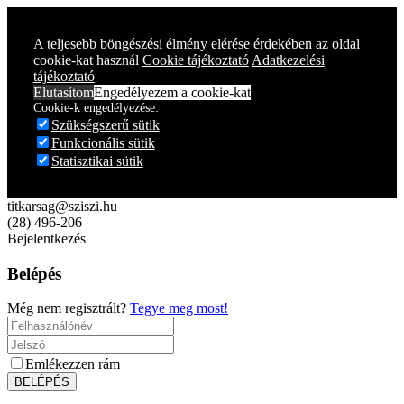
Year
Month
Year
Month
A teljesebb böngészési élmény elérése érdekében az oldal
cookie-kat használ
Cookie tájékoztató
Adatkezelési
tájékoztató
Elutasítom
Engedélyezem a cookie-kat
Cookie-k engedélyezése:
Szükségszerű sütik
Funkcionális sütik
Statisztikai sütik
titkarsag@sziszi.hu
(28) 496-206
Bejelentkezés
Belépés
Még nem regisztrált?
Tegye meg most!
Emlékezzen rám