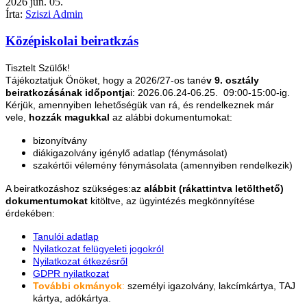
2026
jún.
05.
Írta:
Sziszi Admin
Középiskolai beiratkzás
Tisztelt Szülők!
Tájékoztatjuk Önöket, hogy a 2026/27-os tané
v 9. osztály
beiratkozásának időpontja
i: 2026.06.24-06.25. 09:00-15:00-ig.
Kérjük, amennyiben lehetőségük van rá, és rendelkeznek már
vele,
hozzák magukkal
az alábbi dokumentumokat:
bizonyítvány
diákigazolvány igénylő adatlap (fénymásolat)
szakértői vélemény fénymásolata (amennyiben rendelkezik)
A beiratkozáshoz szükséges:az
alábbit (rákattintva letölthető)
dokumentumokat
kitöltve, az ügyintézés megkönnyítése
érdekében:
Tanulói adatlap
Nyilatkozat felügyeleti jogokról
Nyilatkozat étkezésről
GDPR nyilatkozat
További okmányok
:
személyi igazolvány, lakcímkártya, TAJ
kártya, adókártya.