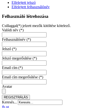
Elfelejtett jelszó
Elfelejtett felhasználónév
Felhasználó létrehozása
Csillaggal(*) jelzett mezők kitöltése kötelező.
Valódi név
(*)
Felhasználónév
(*)
Jelszó
(*)
Jelszó megerősítése
(*)
Email cím
(*)
Email cím megerősítése
(*)
Avatar
REGISZTRÁLÁS
Keresés...
fb
pt