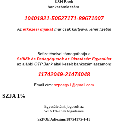
K&H Bank
:
bankszámlaszám
10401921-50527171-89671007
Az
étkezési díjakat
már csak kártyával lehet fizetni!
Befizetéseivel támogathatja a
Szülők és Pedagógusok az Oktatásért Egyesület
:
az alábbi
OTP Bank
által kezelt bankszámlaszámon
11742049-21474048
Email cím:
szpoegy1@gmail.com
SZJA
1%
Egyesületünk jogosult az
SZJA 1%-ának fogadására.
SZPOE Adószám:18754175-1-13