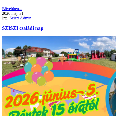
Bővebben...
2026
máj.
31.
Írta:
Sziszi Admin
SZISZI családi nap