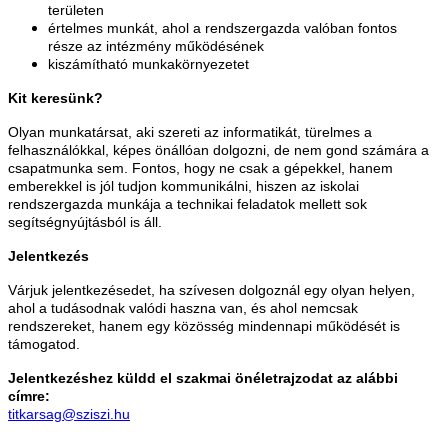
területen
értelmes munkát, ahol a rendszergazda valóban fontos
része az intézmény működésének
kiszámítható munkakörnyezetet
Kit keresünk?
Olyan munkatársat, aki szereti az informatikát, türelmes a
felhasználókkal, képes önállóan dolgozni, de nem gond számára a
csapatmunka sem. Fontos, hogy ne csak a gépekkel, hanem
emberekkel is jól tudjon kommunikálni, hiszen az iskolai
rendszergazda munkája a technikai feladatok mellett sok
segítségnyújtásból is áll.
Jelentkezés
Várjuk jelentkezésedet, ha szívesen dolgoznál egy olyan helyen,
ahol a tudásodnak valódi haszna van, és ahol nemcsak
rendszereket, hanem egy közösség mindennapi működését is
támogatod.
Jelentkezéshez küldd el szakmai önéletrajzodat az alábbi
címre:
titkarsag@sziszi.hu