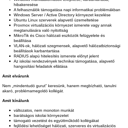
hibakeresése
A felhasználók támogatása napi informatikai problémákban
Windows Server / Active Directory környezet kezelése
Ubuntu Linux szerverek alapvető üzemeltetése
Proxmox virtualizációs környezet ismerete vagy annak
megtanulására való nyitottság
MikroTik és Cisco hálózati eszközök felügyelete és
beállítása
VLAN-ok, hálózati szegmensek, alapvető hálózatbiztonsági
beállítások karbantartása
RADIUS alapú hitelesítés ismerete előnyt jelent
Az iskolai rendezvények technikai támogatása, alapvető
hangosítási feladatok ellátása
Amit elvárunk
Nem „mindentudó gurut” keresünk, hanem megbízható, tanulni
akaró, problémamegoldó kollégát.
Amit kínálunk
változatos, nem monoton munkát
barátságos iskolai környezetet
támogató vezetést és együttműködő kollégákat
fejlődési lehetőséget hálózati, szerveres és virtualizációs